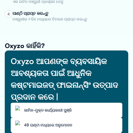
ଏକ ଉଚିତ ମଞ୍ଜୁରୀ ପ୍ରସ୍ତାବ ଦେବୁ
ପାଣ୍ଠି ପ୍ରାପ୍ତ କରନ୍ତୁ
4
ମଞ୍ଜୁରୀର ୨ ଦିନ ମଧ୍ୟରେ ବିତରଣ ପ୍ରାପ୍ତ କରନ୍ତୁ
Oxyzo କାହିଁକି?
Oxyzo ଆପଣଙ୍କ ବ୍ୟବସାୟିକ
ଆବଶ୍ୟକତା ପାଇଁ ଆଧୁନିକ
କଷ୍ଟମାଇଜଡ୍ ଫାଇନାନ୍ସିଂ ଉତ୍ପାଦ
ପ୍ରଦାନ କରେ |
ଜାମିନ-ମୁକ୍ତ କାର୍ଯ୍ୟକାରୀ ପୁଞ୍ଜି
48 ଘଣ୍ଟା ମଧ୍ୟରେ ଅନୁମୋଦନ