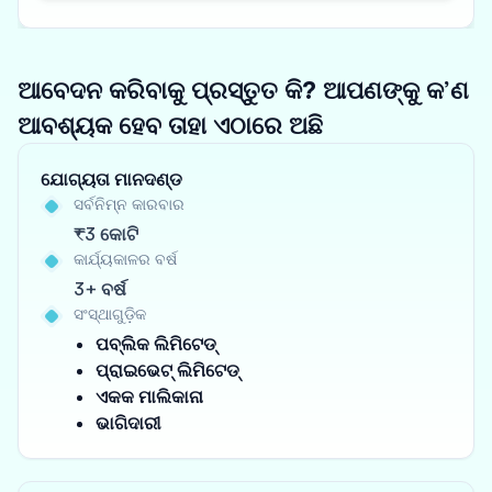
ଆବେଦନ କରିବାକୁ ପ୍ରସ୍ତୁତ କି? ଆପଣଙ୍କୁ କ’ଣ
ଆବଶ୍ୟକ ହେବ ତାହା ଏଠାରେ ଅଛି
ଯୋଗ୍ୟତା ମାନଦଣ୍ଡ
ସର୍ବନିମ୍ନ କାରବାର
₹3 କୋଟି
କାର୍ଯ୍ୟକାଳର ବର୍ଷ
3+ ବର୍ଷ
ସଂସ୍ଥାଗୁଡ଼ିକ
ପବ୍ଲିକ ଲିମିଟେଡ୍
ପ୍ରାଇଭେଟ୍ ଲିମିଟେଡ୍
ଏକକ ମାଲିକାନା
ଭାଗିଦାରୀ