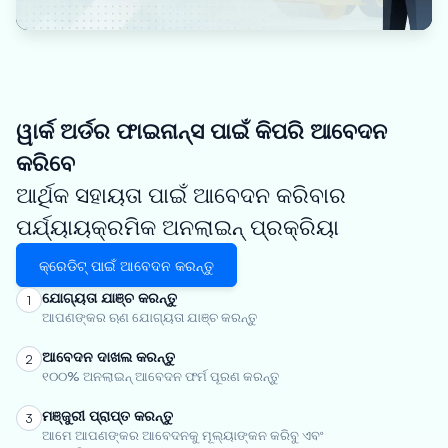
ୱାର୍କ ଅର୍ଡର ଫାଇନାନ୍ସ ପାଇଁ କିପରି ଆବେଦନ
କରିବେ
ଆର୍ଥିକ ସହାୟତା ପାଇଁ ଆବେଦନ କରିବାର
ପର୍ଯ୍ୟାୟକ୍ରମିକ ଅନଲାଇନ୍ ପ୍ରକ୍ରିୟା
କ୍ରେଡିଟ୍ ପାଇଁ ଆବେଦନ କରନ୍ତୁ
ଯୋଗ୍ୟତା ଯାଞ୍ଚ କରନ୍ତୁ
1
ଆପଣଙ୍କର ଋଣ ଯୋଗ୍ୟତା ଯାଞ୍ଚ କରନ୍ତୁ
ଆବେଦନ ଦାଖଲ କରନ୍ତୁ
2
୧୦୦% ଅନଲାଇନ୍ ଆବେଦନ ଫର୍ମ ପୂରଣ କରନ୍ତୁ
ମଞ୍ଜୁରୀ ପ୍ରାପ୍ତ କରନ୍ତୁ
3
ଆମେ ଆପଣଙ୍କର ଆବେଦନକୁ ମୂଲ୍ୟାଙ୍କନ କରିବୁ ଏବଂ