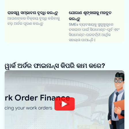
ରାଜସ୍ୱ ସମ୍ଭାବନା ବୃଦ୍ଧି କରନ୍ତୁ
ଯୋଗାଣ ଶୃଙ୍ଖଳାକୁ ମଜବୁତ
ଆପଣଙ୍କର ବିକ୍ରୟ ବୃଦ୍ଧି କରିବାକୁ
କରନ୍ତୁ
ବଡ଼ ଅର୍ଡର ପୂରଣ କରନ୍ତୁ
SMEs ବ୍ୟବସାୟକୁ ସୁରୁଖୁରୁରେ
ଚଳାଇବା ପାଇଁ ସିପମେଣ୍ଟ-ପୂର୍ବ ଏବଂ
ସିପମେଣ୍ଟ-ପରବର୍ତ୍ତୀ ଆର୍ଥିକ
ସହାୟତା ପାଆନ୍ତି |
ୱାର୍କ ଅର୍ଡର ଫାଇନାନ୍ସ କିପରି କାମ କରେ?
Watch