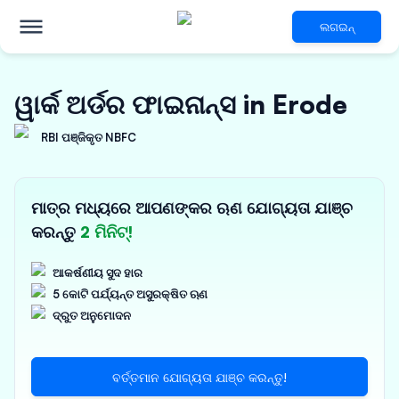
ଲଗଇନ୍
ୱାର୍କ ଅର୍ଡର ଫାଇନାନ୍ସ in Erode
RBI ପଞ୍ଜିକୃତ NBFC
ମାତ୍ର ମଧ୍ୟରେ ଆପଣଙ୍କର ଋଣ ଯୋଗ୍ୟତା ଯାଞ୍ଚ
କରନ୍ତୁ
2 ମିନିଟ୍!
ଆକର୍ଷଣୀୟ ସୁଦ ହାର
5 କୋଟି ପର୍ଯ୍ୟନ୍ତ ଅସୁରକ୍ଷିତ ଋଣ
ଦ୍ରୁତ ଅନୁମୋଦନ
ବର୍ତ୍ତମାନ ଯୋଗ୍ୟତା ଯାଞ୍ଚ କରନ୍ତୁ!