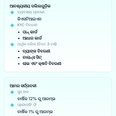
ଆବଶ୍ୟକୀୟ ଦଲିଲଗୁଡ଼ିକ
ବ୍ୟବସାୟ ପ୍ରମାଣ
ଜିଏସଟିଆଇଏନ
KYC ବିବରଣୀ
ପାନ୍ କାର୍ଡ
ଆଧାର କାର୍ଡ
ଆର୍ଥିକ ଦଲିଲ (ବିଗତ 3 ବର୍ଷ)
ବ୍ୟାଙ୍କ ବିବରଣୀ
ବାଲାନ୍ସ ସିଟ୍
ଲାଭ ଏବଂ କ୍ଷତି ବିବରଣୀ
ଆମର ସର୍ତ୍ତାବଳୀ
ସୁଧ ହାର
ବାର୍ଷିକ 12% ରୁ ଆରମ୍ଭ
ପ୍ରୋସେସିଂ ଫି
ବାର୍ଷିକ 1% ରୁ ଆରମ୍ଭ