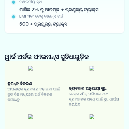
ଦଣ୍ଡନୀୟ ସୁଧ
ମାସିକ 2% ରୁ ଆରମ୍ଭ + ପ୍ରଯୁଜ୍ୟ ଟ୍ୟାକ୍ସ
EMI ଏବଂ ଚେକ୍ ବାଉନ୍ସ ଚାର୍ଜ
500 + ପ୍ରଯୁଜ୍ୟ ଟ୍ୟାକ୍ସ
ୱାର୍କ ଅର୍ଡର ଫାଇନାନ୍ସ
ସୁବିଧାଗୁଡ଼ିକ
ତୁରନ୍ତ ବିତରଣ
ବ୍ୟବହାର ଅନୁଯାୟୀ ସୁଧ
ଆପଣଙ୍କ ବ୍ୟବସାୟ ବଢ଼ାଇବା ପାଇଁ
କେବଳ ସଠିକ୍ ପରିମାଣ ଏବଂ
ଦୁଇ ଦିନ ମଧ୍ୟରେ ଅର୍ଥ ବିତରଣ
ବ୍ୟବହାରର ଅବଧି ପାଇଁ ସୁଧ ଧାର୍ଯ୍ୟ
ପାଆନ୍ତୁ
କରାଯିବ