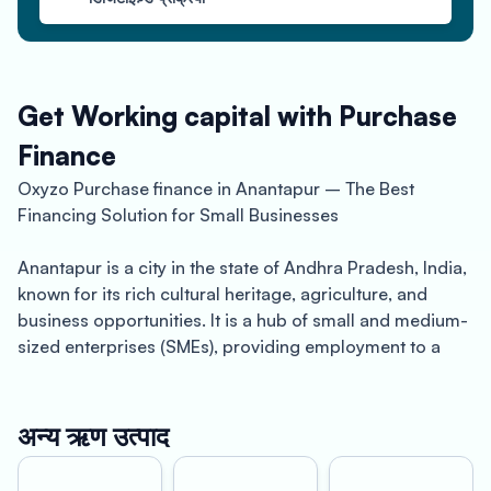
Get Working capital with Purchase
Finance
Oxyzo Purchase finance in Anantapur – The Best
Financing Solution for Small Businesses
Anantapur is a city in the state of Andhra Pradesh, India,
known for its rich cultural heritage, agriculture, and
business opportunities. It is a hub of small and medium-
sized enterprises (SMEs), providing employment to a
large number of people. However, small business
owners in Anantapur often face financial constraints,
making it challenging for them to grow their businesses.
अन्य ऋण उत्पाद
That’s where Oxyzo Purchase finance comes in – a loan
specifically designed to meet the financial needs of