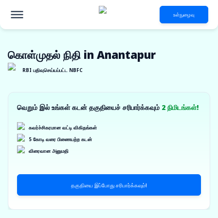
உள்நுழைவு
கொள்முதல் நிதி in Anantapur
RBI பதிவுசெய்யப்பட்ட NBFC
வெறும் இல் உங்கள் கடன் தகுதியைச் சரிபார்க்கவும்
2 நிமிடங்கள்!
கவர்ச்சிகரமான வட்டி விகிதங்கள்
5 கோடி வரை பிணையற்ற கடன்
விரைவான அனுமதி
தகுதியை இப்போது சரிபார்க்கவும்!