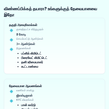
விண்ணப்பிக்கத் தயாரா? உங்களுக்குத் தேவையானவை
இதோ
தகுதி அளவுகோல்கள்
குறைந்தபட்ச விற்றுமுதல்
₹3 கோடி
செயல்பாட்டு ஆண்டுகள்
3+ ஆண்டுகள்
நிறுவனங்கள்
பப்ளிக் லிமிடெட்
பிரைவேட் லிமிட்டெட்
தனி உரிமையாளர்
கூட்டாண்மை
தேவையான ஆவணங்கள்
வணிகச் சான்று
ஜிஎஸ்டிஐஎன்
KYC விவரங்கள்
பான் கார்டு