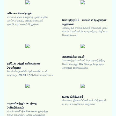
மலிவான கொள்முதல்
உங்கள் சப்ளையர்களுக்கு முன்கூட்டியே
மேம்படுத்தப்பட்ட செயல்பாட்டு மூலதன
பணம் செலுத்தி, சிறந்த விலையில்
சுழற்சிகள்
மூலப்பொருட்களைப் பெறுங்கள்
பணப்புழக்க சிக்கல்களைத் தீர்ப்பதன் மூலம்
உங்கள் செயல்பாட்டு மூலதனத்தை சிறப்பாக
நிர்வகிக்கவும்
பிணையில்லா கடன்
பிணையற்ற செயல்பாட்டு மூலதனத்திற்கு
டிஜிட்டல் மற்றும் எளிமையான
நிலம், சொத்து, BG அல்லது வேறு எந்த
செயல்முறை
பிணையும் தேவையில்லை
சில கிளிக்குகளில் ஆன்லைனில் கடன்
வசதிக்கு (credit line) விண்ணப்பிக்கவும்.
உடனடி விநியோகம்
சப்ளையர் இன்வாய்ஸ்கள் சமர்ப்பித்தவுடன்
வருவாய் மற்றும் லாபத்தை
உடனடியாக நிதியைப் பெறுங்கள்
அதிகரிக்கவும்
உங்கள் உள்ளீட்டுச் செலவைக் குறைத்து
அதிக லாபத்தைப் பதிவு செய்யுங்கள்