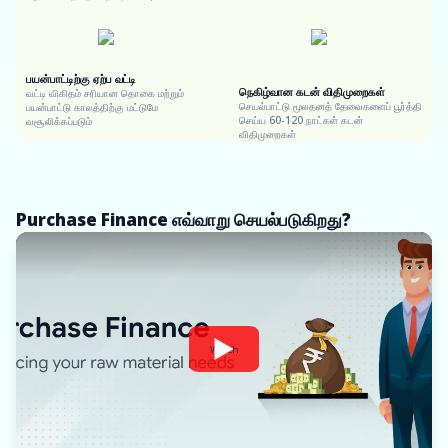
பயன்பாட்டிற்கு ஏற்ப வட்டி
நெகிழ்வான கடன் விதிமுறைகள்
வட்டி விகிதம் சரியான தொகை மற்றும்
செயல்பாட்டு மூலதனத் தேவைகளைப் பூர்த்தி
பயன்பாட்டு காலத்திற்கு மட்டுமே
செய்ய 60-120 நாட்கள் கடன்
வசூலிக்கப்படும்
விதிமுறைகள்
Purchase Finance எவ்வாறு செயல்படுகிறது?
Watch