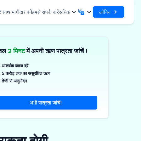
लॉगिन
े साथ भागीदार बनें
हमसे संपर्क करें
अधिक
लॉगिन
English
मराठी
अपने ऋणों और संगठनों तक पहुंचें
English
Marathi
ेवल
2 मिनट
में अपनी ऋण पात्रता जांचें !
DSA के रूप में लॉगिन करें
हिन्दी
বাংলা
✓
नियादी ढांचा
अपने ग्राहकों के प्रबंधन के लिए एक्सेस
Hindi
Bengali
ण
ગુજરાતી
ਪੰਜਾਬੀ
आकर्षक ब्याज दरें
जिस्टिक्स साझा करें
स
5 करोड़ तक का असुरक्षित ऋण
Gujarati
Punjabi
गज़, पॉलिमर और औद्योगिक रसायन
ଓଡ଼ିଆ
ಕನ್ನಡ
तेजी से अनुमोदन
र्मास्यूटिकल्स और चिकित्सा उपकरण
Oriya
Kannada
தமிழ்
മലയാളം
्ति, सौर और लघु उपकरण
अभी पात्रता जांचें!
Tamil
Malayalam
తెలుగు
्ष्म उद्यम
Telugu
्यकता होगी