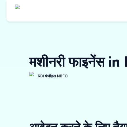
मशीनरी फाइनेंस i
RBI पंजीकृत NBFC
आवेदन करने के लिए तैय