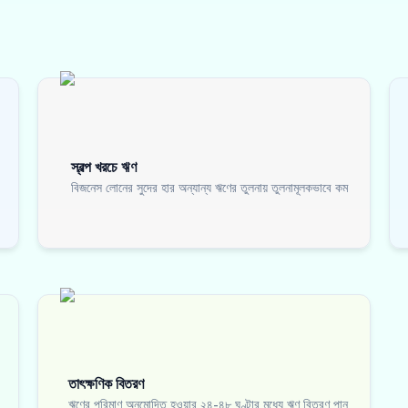
স্বল্প খরচে ঋণ
বিজনেস লোনের সুদের হার অন্যান্য ঋণের তুলনায় তুলনামূলকভাবে কম
তাৎক্ষণিক বিতরণ
ঋণের পরিমাণ অনুমোদিত হওয়ার ২৪-৪৮ ঘণ্টার মধ্যে ঋণ বিতরণ পান