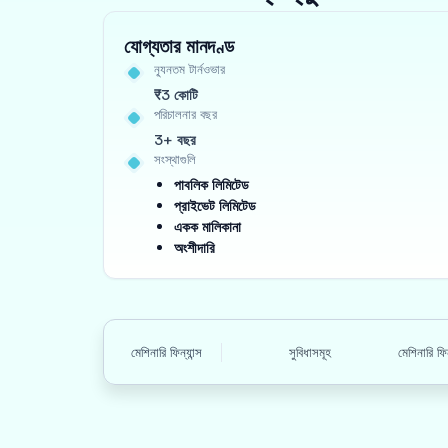
যোগ্যতার মানদণ্ড
ন্যূনতম টার্নওভার
₹3 কোটি
পরিচালনার বছর
3+ বছর
সংস্থাগুলি
পাবলিক লিমিটেড
প্রাইভেট লিমিটেড
একক মালিকানা
অংশীদারি
মেশিনারি ফিন্যান্স
সুবিধাসমূহ
মেশিনারি ফি