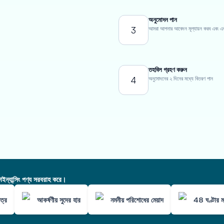
অনুমোদন পান
3
আমরা আপনার আবেদন মূল্যায়ন করব এবং একটি ন
তহবিল গ্রহণ করুন
4
অনুমোদনের ২ দিনের মধ্যে বিতরণ পান
ন্যান্সিং পণ্য সরবরাহ করে।
ত্র
আকর্ষণীয় সুদের হার
নমনীয় পরিশোধের মেয়াদ
48 ঘণ্টার ম