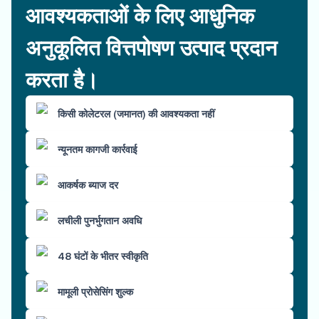
आवश्यकताओं के लिए आधुनिक
अनुकूलित वित्तपोषण उत्पाद प्रदान
करता है।
किसी कोलेटरल (जमानत) की आवश्यकता नहीं
न्यूनतम कागजी कार्रवाई
आकर्षक ब्याज दर
लचीली पुनर्भुगतान अवधि
48 घंटों के भीतर स्वीकृति
मामूली प्रोसेसिंग शुल्क