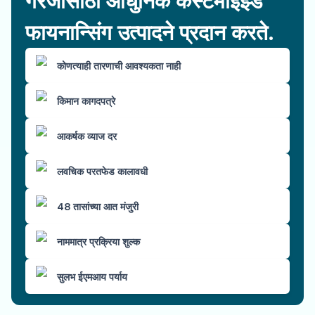
गरजांसाठी आधुनिक कस्टमाइझ्ड
फायनान्सिंग उत्पादने प्रदान करते.
कोणत्याही तारणाची आवश्यकता नाही
किमान कागदपत्रे
आकर्षक व्याज दर
लवचिक परतफेड कालावधी
48 तासांच्या आत मंजुरी
नाममात्र प्रक्रिया शुल्क
सुलभ ईएमआय पर्याय