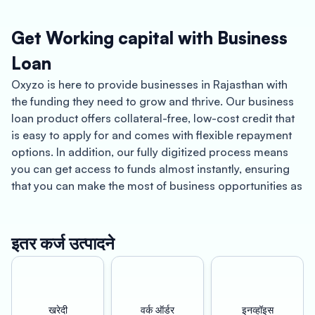
Get Working capital with Business
Loan
Oxyzo is here to provide businesses in Rajasthan with
the funding they need to grow and thrive. Our business
loan product offers collateral-free, low-cost credit that
is easy to apply for and comes with flexible repayment
options. In addition, our fully digitized process means
you can get access to funds almost instantly, ensuring
that you can make the most of business opportunities as
they arise.
Rajasthan is a land of vibrant culture and rich history,
इतर कर्ज उत्पादने
with a diverse economy that encompasses industries
ranging from tourism to textiles, and mining to
agriculture. However, for many businesses in Rajasthan,
access to funding can be a challenge. This is where
खरेदी
वर्क ऑर्डर
इनव्हॉइस