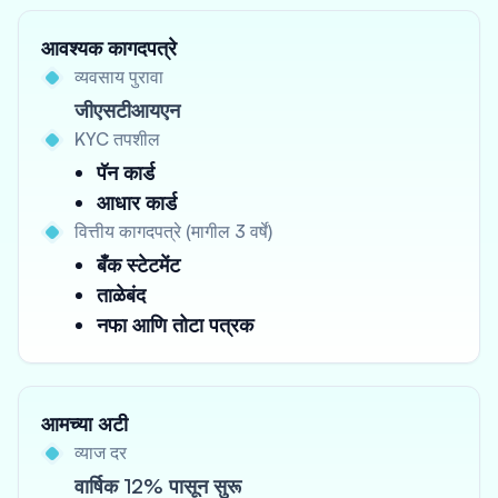
आवश्यक कागदपत्रे
व्यवसाय पुरावा
जीएसटीआयएन
KYC तपशील
पॅन कार्ड
आधार कार्ड
वित्तीय कागदपत्रे (मागील 3 वर्षे)
बँक स्टेटमेंट
ताळेबंद
नफा आणि तोटा पत्रक
आमच्या अटी
व्याज दर
वार्षिक 12% पासून सुरू