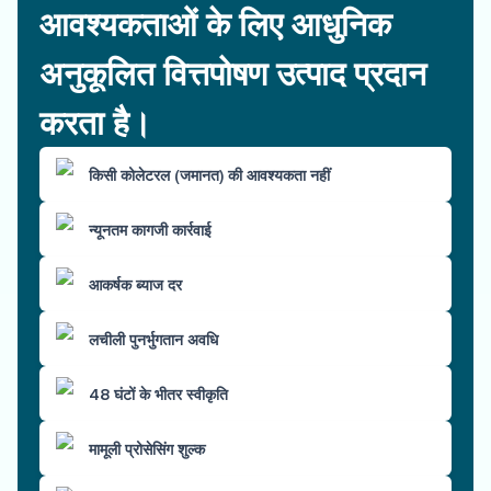
आवश्यकताओं के लिए आधुनिक
अनुकूलित वित्तपोषण उत्पाद प्रदान
करता है।
किसी कोलेटरल (जमानत) की आवश्यकता नहीं
न्यूनतम कागजी कार्रवाई
आकर्षक ब्याज दर
लचीली पुनर्भुगतान अवधि
48 घंटों के भीतर स्वीकृति
मामूली प्रोसेसिंग शुल्क