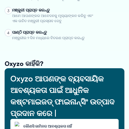
ମଞ୍ଜୁରୀ ପ୍ରାପ୍ତ କରନ୍ତୁ
3
ଆମେ ଆପଣଙ୍କର ଆବେଦନକୁ ମୂଲ୍ୟାଙ୍କନ କରିବୁ ଏବଂ
ଏକ ଉଚିତ ମଞ୍ଜୁରୀ ପ୍ରସ୍ତାବ ଦେବୁ
ପାଣ୍ଠି ପ୍ରାପ୍ତ କରନ୍ତୁ
4
ମଞ୍ଜୁରୀର ୨ ଦିନ ମଧ୍ୟରେ ବିତରଣ ପ୍ରାପ୍ତ କରନ୍ତୁ
Oxyzo କାହିଁକି?
Oxyzo ଆପଣଙ୍କ ବ୍ୟବସାୟିକ
ଆବଶ୍ୟକତା ପାଇଁ ଆଧୁନିକ
କଷ୍ଟମାଇଜଡ୍ ଫାଇନାନ୍ସିଂ ଉତ୍ପାଦ
ପ୍ରଦାନ କରେ |
କୌଣସି ଜାମିନର ଆବଶ୍ୟକତା ନାହିଁ