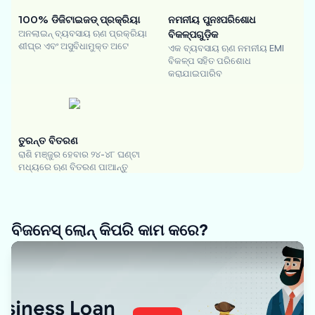
100% ଡିଜିଟାଇଜଡ୍ ପ୍ରକ୍ରିୟା
ନମନୀୟ ପୁନଃପରିଶୋଧ
ଅନଲାଇନ୍ ବ୍ୟବସାୟ ଋଣ ପ୍ରକ୍ରିୟା
ବିକଳ୍ପଗୁଡ଼ିକ
ଶୀଘ୍ର ଏବଂ ଅସୁବିଧାମୁକ୍ତ ଅଟେ
ଏକ ବ୍ୟବସାୟ ଋଣ ନମନୀୟ EMI
ବିକଳ୍ପ ସହିତ ପରିଶୋଧ
କରାଯାଇପାରିବ
ତୁରନ୍ତ ବିତରଣ
ରାଶି ମଞ୍ଜୁର ହେବାର ୨୪-୪୮ ଘଣ୍ଟା
ମଧ୍ୟରେ ଋଣ ବିତରଣ ପାଆନ୍ତୁ
ବିଜନେସ୍ ଲୋନ୍ କିପରି କାମ କରେ?