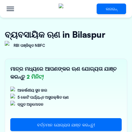
ଲଗଇନ୍
ବ୍ୟବସାୟିକ ଋଣ in Bilaspur
RBI ପଞ୍ଜିକୃତ NBFC
ମାତ୍ର ମଧ୍ୟରେ ଆପଣଙ୍କର ଋଣ ଯୋଗ୍ୟତା ଯାଞ୍ଚ
କରନ୍ତୁ
2 ମିନିଟ୍!
ଆକର୍ଷଣୀୟ ସୁଦ ହାର
5 କୋଟି ପର୍ଯ୍ୟନ୍ତ ଅସୁରକ୍ଷିତ ଋଣ
ଦ୍ରୁତ ଅନୁମୋଦନ
ବର୍ତ୍ତମାନ ଯୋଗ୍ୟତା ଯାଞ୍ଚ କରନ୍ତୁ!