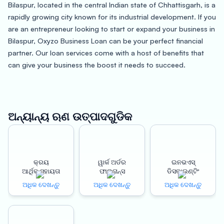
Bilaspur, located in the central Indian state of Chhattisgarh, is a
rapidly growing city known for its industrial development. If you
are an entrepreneur looking to start or expand your business in
Bilaspur, Oxyzo Business Loan can be your perfect financial
partner. Our loan services come with a host of benefits that
can give your business the boost it needs to succeed.
One of the most significant benefits of taking a loan from
Oxyzo is that it is a collateral-free loan. This means you don’t
need to pledge any assets or property as collateral to avail of
ଅନ୍ୟାନ୍ୟ ଋଣ ଉତ୍ପାଦଗୁଡିକ
the loan. It’s a hassle-free process that can save you a lot of
time and effort.
Another significant advantage of taking a business loan from
କ୍ରୟ
ୱାର୍କ ଅର୍ଡର
ଇନଭଏସ୍
ଆର୍ଥିକ ସହାୟତା
ଫାଇନାନ୍ସ
ଡିସକାଉଣ୍ଟିଂ
Oxyzo is the low-cost credit that we offer. Our interest rates
are highly competitive, making it easier for you to repay the
ଅଧିକ ଦେଖନ୍ତୁ
ଅଧିକ ଦେଖନ୍ତୁ
ଅଧିକ ଦେଖନ୍ତୁ
loan amount. Moreover, our loans come with a 100% digitized
process that makes it quick and easy to apply, making it
convenient for you to apply for a loan from the comfort of