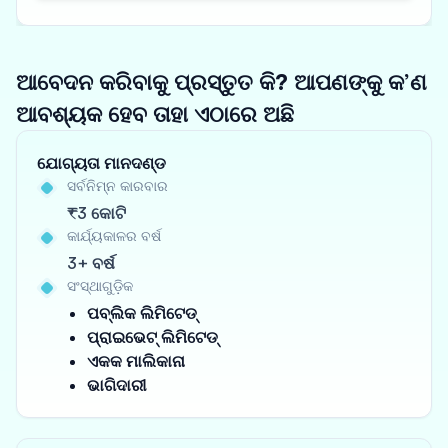
ଆବେଦନ କରିବାକୁ ପ୍ରସ୍ତୁତ କି? ଆପଣଙ୍କୁ କ’ଣ
ଆବଶ୍ୟକ ହେବ ତାହା ଏଠାରେ ଅଛି
ଯୋଗ୍ୟତା ମାନଦଣ୍ଡ
ସର୍ବନିମ୍ନ କାରବାର
₹3 କୋଟି
କାର୍ଯ୍ୟକାଳର ବର୍ଷ
3+ ବର୍ଷ
ସଂସ୍ଥାଗୁଡ଼ିକ
ପବ୍ଲିକ ଲିମିଟେଡ୍
ପ୍ରାଇଭେଟ୍ ଲିମିଟେଡ୍
ଏକକ ମାଲିକାନା
ଭାଗିଦାରୀ