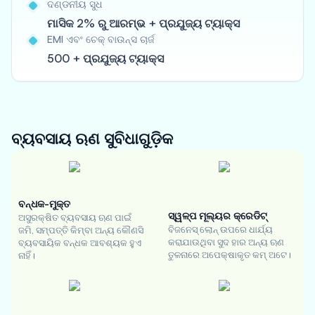
ଦଣ୍ଡନୀୟ ସୁଧ
ମାସିକ 2% ରୁ ଆରମ୍ଭ + ପ୍ରଯୁଜ୍ୟ ଟ୍ୟାକ୍ସ
EMI ଏବଂ ଚେକ୍ ବାଉନ୍ସ ଚାର୍ଜ
500 + ପ୍ରଯୁଜ୍ୟ ଟ୍ୟାକ୍ସ
ବ୍ୟବସାୟ ଋଣ
ସୁବିଧାଗୁଡ଼ିକ
ବନ୍ଧକ-ମୁକ୍ତ
ସ୍ୱଳ୍ପ ମୂଲ୍ୟର କ୍ରେଡିଟ୍
ଅସୁରକ୍ଷିତ ବ୍ୟବସାୟ ଋଣ ପାଇଁ
ବିଜନେସ୍ ଲୋନ୍ ଉପରେ ଧାର୍ଯ୍ୟ
ଜମି, ସମ୍ପତ୍ତି କିମ୍ବା ଅନ୍ୟ କୌଣସି
କରାଯାଉଥିବା ସୁଦ ହାର ଅନ୍ୟ ଋଣ
ବ୍ୟବସାୟିକ ବନ୍ଧକ ଆବଶ୍ୟକ ହୁଏ
ତୁଳନାରେ ଅପେକ୍ଷାକୃତ କମ୍ ଅଟେ।
ନାହିଁ।