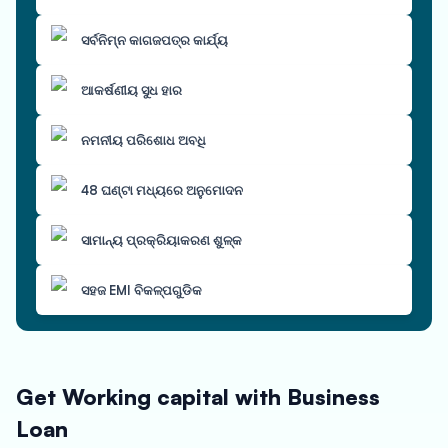
ସର୍ବନିମ୍ନ କାଗଜପତ୍ର କାର୍ଯ୍ୟ
ଆକର୍ଷଣୀୟ ସୁଧ ହାର
ନମନୀୟ ପରିଶୋଧ ଅବଧି
48 ଘଣ୍ଟା ମଧ୍ୟରେ ଅନୁମୋଦନ
ସାମାନ୍ୟ ପ୍ରକ୍ରିୟାକରଣ ଶୁଳ୍କ
ସହଜ EMI ବିକଳ୍ପଗୁଡିକ
Get Working capital with Business
Loan