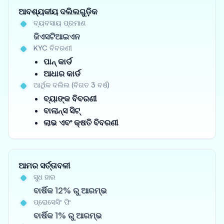
ଆବଶ୍ୟକୀୟ ଦଲିଲଗୁଡ଼ିକ
ବ୍ୟବସାୟ ପ୍ରମାଣ
ଜିଏସଟିଆଇଏନ
KYC ବିବରଣୀ
ପାନ୍ କାର୍ଡ
ଆଧାର କାର୍ଡ
ଆର୍ଥିକ ଦଲିଲ (ବିଗତ 3 ବର୍ଷ)
ବ୍ୟାଙ୍କ ବିବରଣୀ
ବାଲାନ୍ସ ସିଟ୍
ଲାଭ ଏବଂ କ୍ଷତି ବିବରଣୀ
ଆମର ସର୍ତ୍ତାବଳୀ
ସୁଧ ହାର
ବାର୍ଷିକ 12% ରୁ ଆରମ୍ଭ
ପ୍ରୋସେସିଂ ଫି
ବାର୍ଷିକ 1% ରୁ ଆରମ୍ଭ