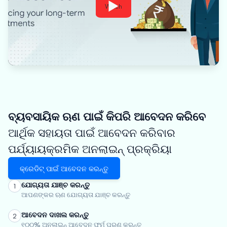
Watch
ବ୍ୟବସାୟିକ ଋଣ ପାଇଁ କିପରି ଆବେଦନ କରିବେ
ଆର୍ଥିକ ସହାୟତା ପାଇଁ ଆବେଦନ କରିବାର
ପର୍ଯ୍ୟାୟକ୍ରମିକ ଅନଲାଇନ୍ ପ୍ରକ୍ରିୟା
କ୍ରେଡିଟ୍ ପାଇଁ ଆବେଦନ କରନ୍ତୁ
ଯୋଗ୍ୟତା ଯାଞ୍ଚ କରନ୍ତୁ
1
ଆପଣଙ୍କର ଋଣ ଯୋଗ୍ୟତା ଯାଞ୍ଚ କରନ୍ତୁ
ଆବେଦନ ଦାଖଲ କରନ୍ତୁ
2
୧୦୦% ଅନଲାଇନ୍ ଆବେଦନ ଫର୍ମ ପୂରଣ କରନ୍ତୁ