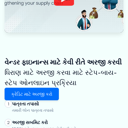
વેન્ડર ફાઇનાન્સ માટે કેવી રીતે અરજી કરવી
ધિરાણ માટે અરજી કરવા માટે સ્ટેપ-બાય-
સ્ટેપ ઓનલાઇન પ્રક્રિયા
ક્રેડિટ માટે અરજી કરો
પાત્રતા તપાસો
1
તમારી લોન પાત્રતા તપાસો
અરજી સબમિટ કરો
2