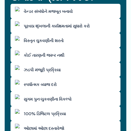
વેન્ડર સંબંધોને મજબૂત બનાવો
પૂરવઠા શૃંખલાની કાર્યક્ષમતામાં સુધારો કરો
વિસ્તૃત ચુકવણીની શરતો
કોઈ તારણની જરૂર નથી
ઝડપી મંજૂરી પ્રક્રિયા
સ્પર્ધાત્મક વ્યાજ દરો
સુગમ પુનઃચુકવણીના વિકલ્પો
100% ડિજિટલ પ્રક્રિયા
ઓછામાં ઓછા દસ્તાવેજો