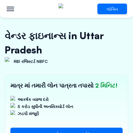
લોગિન
વેન્ડર ફાઇનાન્સ in Uttar
Pradesh
RBI રજિસ્ટર્ડ NBFC
માત્ર માં તમારી લોન પાત્રતા તપાસો
2 મિનિટ!
આકર્ષક વ્યાજ દરો
5 કરોડ સુધીની અનસિક્યોર્ડ લોન
ઝડપી મંજૂરી