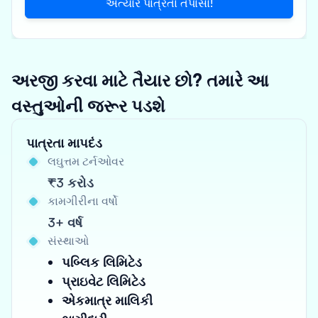
અત્યારે પાત્રતા તપાસો!
અરજી કરવા માટે તૈયાર છો? તમારે આ
વસ્તુઓની જરૂર પડશે
પાત્રતા માપદંડ
લઘુત્તમ ટર્નઓવર
₹3 કરોડ
કામગીરીના વર્ષો
3+ વર્ષ
સંસ્થાઓ
પબ્લિક લિમિટેડ
પ્રાઇવેટ લિમિટેડ
એકમાત્ર માલિકી