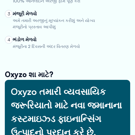
100% ઓનલાઇન અરજી ફોર્મ પૂર્ણ કરો
મંજૂરી મેળવો
3
અમે તમારી અરજીનું મૂલ્યાંકન કરીશું અને યોગ્ય
મંજૂરીનો પ્રસ્તાવ આપીશું
ભંડોળ મેળવો
4
મંજૂરીના 2 દિવસની અંદર વિતરણ મેળવો
Oxyzo શા માટે?
Oxyzo તમારી વ્યવસાયિક
જરૂરિયાતો માટે નવા જમાનાના
કસ્ટમાઇઝ્ડ ફાઇનાન્સિંગ
ઉત્પાદનો પ્રદાન કરે છે.