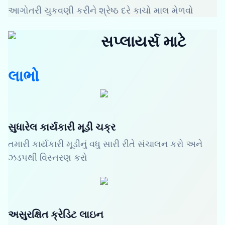
આગોતરી ચુકવણી કરીને શ્રેષ્ઠ દરે કાચો માલ મેળવો
સપ્લાયર્સ માટે
લાભો
સુધારેલ કાર્યકારી મૂડી ચક્ર
તમારી કાર્યકારી મૂડીનું વધુ સારી રીતે સંચાલન કરો અને
ઝડપથી વિસ્તરણ કરો
અસુરક્ષિત ક્રેડિટ લાઇન