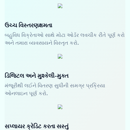
ઉચ્ચ વિસ્તરણક્ષમતા
બહુવિધ વિક્રેતાઓ સાથે મોટા ઓર્ડર લવચીક રીતે પૂર્ણ કરો
અને તમારા વ્યવસાયને વિસ્તૃત કરો.
ડિજિટલ અને મુશ્કેલી-મુક્ત
મંજૂરીથી લઈને વિતરણ સુધીની સમગ્ર પ્રક્રિયા
ઓનલાઇન પૂર્ણ કરો.
સપ્લાયર ક્રેડિટ કરતા સસ્તું