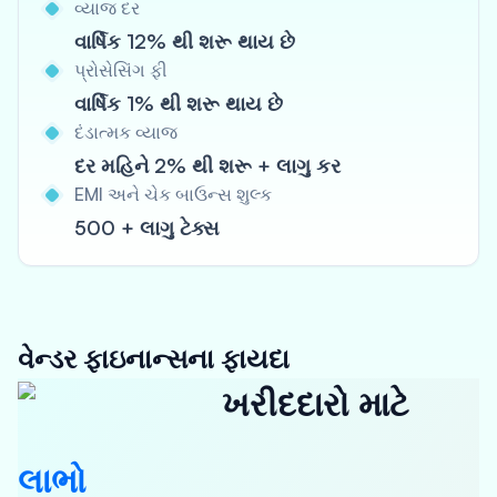
વ્યાજ દર
વાર્ષિક 12% થી શરૂ થાય છે
પ્રોસેસિંગ ફી
વાર્ષિક 1% થી શરૂ થાય છે
દંડાત્મક વ્યાજ
દર મહિને 2% થી શરૂ + લાગુ કર
EMI અને ચેક બાઉન્સ શુલ્ક
500 + લાગુ ટેક્સ
વેન્ડર ફાઇનાન્સના ફાયદા
ખરીદદારો માટે
લાભો