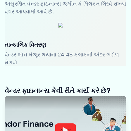
અસુરક્ષિત વેન્ડર ફાઇનાન્સ જમીન કે મિલકત ગિરવે રાખ્યા
વગર આપવામાં આવે છે.
તાત્કાલિક વિતરણ
વેન્ડર લોન મંજૂર થયાના 24-48 કલાકની અંદર ભંડોળ
મેળવો
વેન્ડર ફાઇનાન્સ કેવી રીતે કાર્ય કરે છે?
Watch