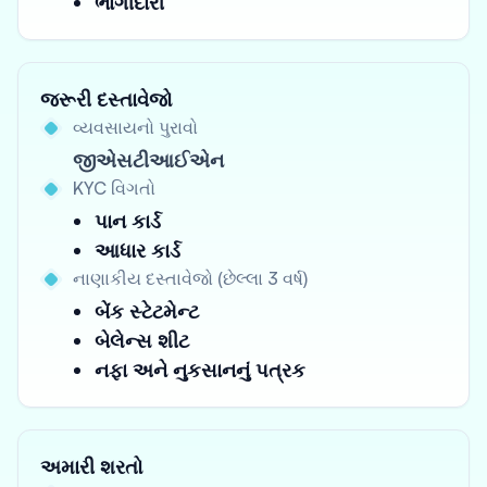
ભાગીદારી
જરૂરી દસ્તાવેજો
વ્યવસાયનો પુરાવો
જીએસટીઆઈએન
KYC વિગતો
પાન કાર્ડ
આધાર કાર્ડ
નાણાકીય દસ્તાવેજો (છેલ્લા 3 વર્ષ)
બેંક સ્ટેટમેન્ટ
બેલેન્સ શીટ
નફા અને નુકસાનનું પત્રક
અમારી શરતો