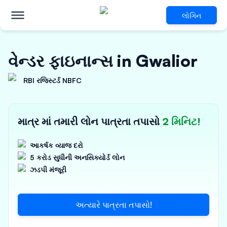
લોગિન
વેન્ડર ફાઇનાન્સ in Gwalior
RBI રજિસ્ટર્ડ NBFC
માત્ર માં તમારી લોન પાત્રતા તપાસો
2 મિનિટ!
આકર્ષક વ્યાજ દરો
5 કરોડ સુધીની અનસિક્યોર્ડ લોન
ઝડપી મંજૂરી
અત્યારે પાત્રતા તપાસો!