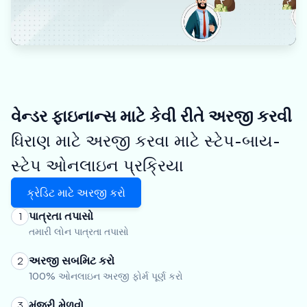
વેન્ડર ફાઇનાન્સ માટે કેવી રીતે અરજી કરવી
ધિરાણ માટે અરજી કરવા માટે સ્ટેપ-બાય-
સ્ટેપ ઓનલાઇન પ્રક્રિયા
ક્રેડિટ માટે અરજી કરો
પાત્રતા તપાસો
1
તમારી લોન પાત્રતા તપાસો
અરજી સબમિટ કરો
2
100% ઓનલાઇન અરજી ફોર્મ પૂર્ણ કરો
મંજૂરી મેળવો
3