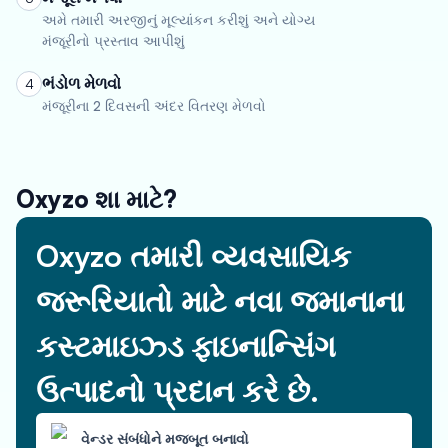
અમે તમારી અરજીનું મૂલ્યાંકન કરીશું અને યોગ્ય
મંજૂરીનો પ્રસ્તાવ આપીશું
ભંડોળ મેળવો
4
મંજૂરીના 2 દિવસની અંદર વિતરણ મેળવો
Oxyzo શા માટે?
Oxyzo તમારી વ્યવસાયિક
જરૂરિયાતો માટે નવા જમાનાના
કસ્ટમાઇઝ્ડ ફાઇનાન્સિંગ
ઉત્પાદનો પ્રદાન કરે છે.
વેન્ડર સંબંધોને મજબૂત બનાવો