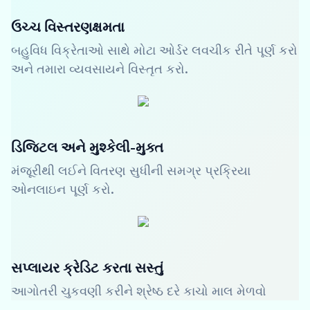
ઉચ્ચ વિસ્તરણક્ષમતા
બહુવિધ વિક્રેતાઓ સાથે મોટા ઓર્ડર લવચીક રીતે પૂર્ણ કરો
અને તમારા વ્યવસાયને વિસ્તૃત કરો.
ડિજિટલ અને મુશ્કેલી-મુક્ત
મંજૂરીથી લઈને વિતરણ સુધીની સમગ્ર પ્રક્રિયા
ઓનલાઇન પૂર્ણ કરો.
સપ્લાયર ક્રેડિટ કરતા સસ્તું
આગોતરી ચુકવણી કરીને શ્રેષ્ઠ દરે કાચો માલ મેળવો