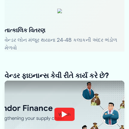
તાત્કાલિક વિતરણ
વેન્ડર લોન મંજૂર થયાના 24-48 કલાકની અંદર ભંડોળ
મેળવો
વેન્ડર ફાઇનાન્સ કેવી રીતે કાર્ય કરે છે?
Watch