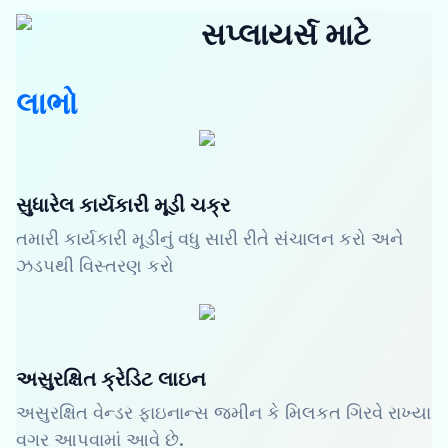
સપ્લાયર્સ માટે
લાભો
સુધારેલ કાર્યકારી મૂડી ચક્ર
તમારી કાર્યકારી મૂડીનું વધુ સારી રીતે સંચાલન કરો અને
ઝડપથી વિસ્તરણ કરો
અસુરક્ષિત ક્રેડિટ લાઇન
અસુરક્ષિત વેન્ડર ફાઇનાન્સ જમીન કે મિલકત ગિરવે રાખ્યા
વગર આપવામાં આવે છે.