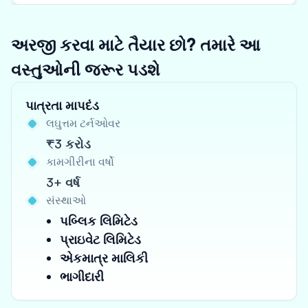
અરજી કરવા માટે તૈયાર છો? તમારે આ
વસ્તુઓની જરૂર પડશે
પાત્રતા માપદંડ
લઘુત્તમ ટર્નઓવર
₹3 કરોડ
કામગીરીના વર્ષો
3+ વર્ષ
સંસ્થાઓ
પબ્લિક લિમિટેડ
પ્રાઇવેટ લિમિટેડ
એકમાત્ર માલિકી
ભાગીદારી