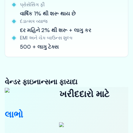
પ્રોસેસિંગ ફી
વાર્ષિક 1% થી શરૂ થાય છે
દંડાત્મક વ્યાજ
દર મહિને 2% થી શરૂ + લાગુ કર
EMI અને ચેક બાઉન્સ શુલ્ક
500 + લાગુ ટેક્સ
વેન્ડર ફાઇનાન્સના ફાયદા
ખરીદદારો માટે
લાભો