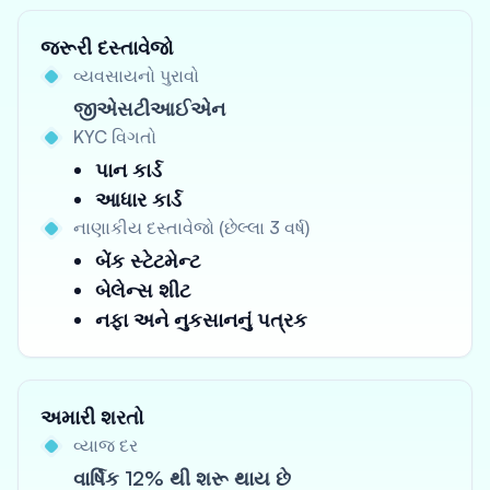
જરૂરી દસ્તાવેજો
વ્યવસાયનો પુરાવો
જીએસટીઆઈએન
KYC વિગતો
પાન કાર્ડ
આધાર કાર્ડ
નાણાકીય દસ્તાવેજો (છેલ્લા 3 વર્ષ)
બેંક સ્ટેટમેન્ટ
બેલેન્સ શીટ
નફા અને નુકસાનનું પત્રક
અમારી શરતો
વ્યાજ દર
વાર્ષિક 12% થી શરૂ થાય છે