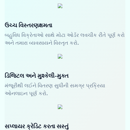
ઉચ્ચ વિસ્તરણક્ષમતા
બહુવિધ વિક્રેતાઓ સાથે મોટા ઓર્ડર લવચીક રીતે પૂર્ણ કરો
અને તમારા વ્યવસાયને વિસ્તૃત કરો.
ડિજિટલ અને મુશ્કેલી-મુક્ત
મંજૂરીથી લઈને વિતરણ સુધીની સમગ્ર પ્રક્રિયા
ઓનલાઇન પૂર્ણ કરો.
સપ્લાયર ક્રેડિટ કરતા સસ્તું