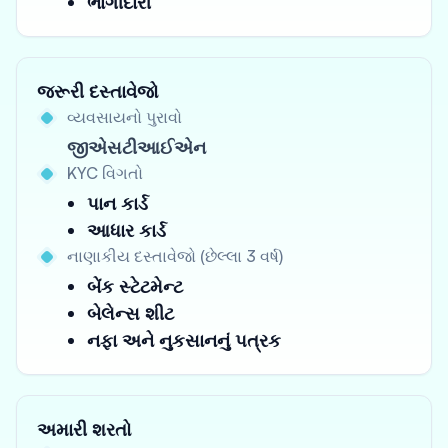
ભાગીદારી
જરૂરી દસ્તાવેજો
વ્યવસાયનો પુરાવો
જીએસટીઆઈએન
KYC વિગતો
પાન કાર્ડ
આધાર કાર્ડ
નાણાકીય દસ્તાવેજો (છેલ્લા 3 વર્ષ)
બેંક સ્ટેટમેન્ટ
બેલેન્સ શીટ
નફા અને નુકસાનનું પત્રક
અમારી શરતો