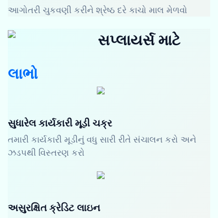
આગોતરી ચુકવણી કરીને શ્રેષ્ઠ દરે કાચો માલ મેળવો
સપ્લાયર્સ માટે
લાભો
સુધારેલ કાર્યકારી મૂડી ચક્ર
તમારી કાર્યકારી મૂડીનું વધુ સારી રીતે સંચાલન કરો અને
ઝડપથી વિસ્તરણ કરો
અસુરક્ષિત ક્રેડિટ લાઇન