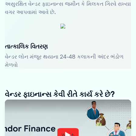
અસુરક્ષિત વેન્ડર ફાઇનાન્સ જમીન કે મિલકત ગિરવે રાખ્યા
વગર આપવામાં આવે છે.
તાત્કાલિક વિતરણ
વેન્ડર લોન મંજૂર થયાના 24-48 કલાકની અંદર ભંડોળ
મેળવો
વેન્ડર ફાઇનાન્સ કેવી રીતે કાર્ય કરે છે?
Watch