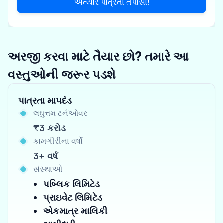
અત્યારે પાત્રતા તપાસો!
અરજી કરવા માટે તૈયાર છો? તમારે આ
વસ્તુઓની જરૂર પડશે
પાત્રતા માપદંડ
લઘુત્તમ ટર્નઓવર
₹3 કરોડ
કામગીરીના વર્ષો
3+ વર્ષ
સંસ્થાઓ
પબ્લિક લિમિટેડ
પ્રાઇવેટ લિમિટેડ
એકમાત્ર માલિકી