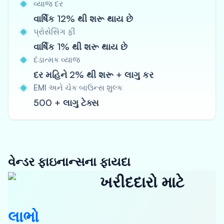
વ્યાજ દર
વાર્ષિક 12% થી શરૂ થાય છે
પ્રોસેસિંગ ફી
વાર્ષિક 1% થી શરૂ થાય છે
દંડાત્મક વ્યાજ
દર મહિને 2% થી શરૂ + લાગુ કર
EMI અને ચેક બાઉન્સ શુલ્ક
500 + લાગુ ટેક્સ
વેન્ડર ફાઇનાન્સના ફાયદા
ખરીદદારો માટે
લાભો