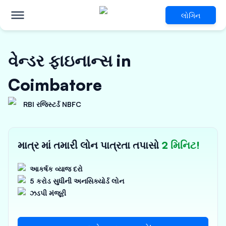
લોગિન
વેન્ડર ફાઇનાન્સ in
Coimbatore
RBI રજિસ્ટર્ડ NBFC
માત્ર માં તમારી લોન પાત્રતા તપાસો
2 મિનિટ!
આકર્ષક વ્યાજ દરો
5 કરોડ સુધીની અનસિક્યોર્ડ લોન
ઝડપી મંજૂરી