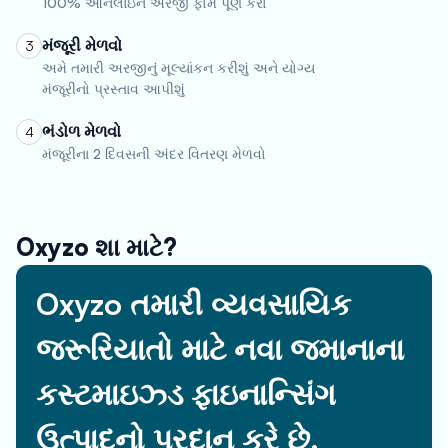
100% ઓનલાઇન અરજી ફોર્મ પૂર્ણ કરો
મંજૂરી મેળવો
3
અમે તમારી અરજીનું મૂલ્યાંકન કરીશું અને યોગ્ય
મંજૂરીનો પ્રસ્તાવ આપીશું
ભંડોળ મેળવો
4
મંજૂરીના 2 દિવસની અંદર વિતરણ મેળવો
Oxyzo શા માટે?
Oxyzo તમારી વ્યવસાયિક
જરૂરિયાતો માટે નવા જમાનાના
કસ્ટમાઇઝ્ડ ફાઇનાન્સિંગ
ઉત્પાદનો પ્રદાન કરે છે.