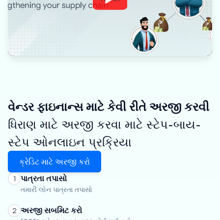
વેન્ડર ફાઇનાન્સ માટે કેવી રીતે અરજી કરવી
ધિરાણ માટે અરજી કરવા માટે સ્ટેપ-બાય-
સ્ટેપ ઓનલાઇન પ્રક્રિયા
ક્રેડિટ માટે અરજી કરો
પાત્રતા તપાસો
1
તમારી લોન પાત્રતા તપાસો
અરજી સબમિટ કરો
2