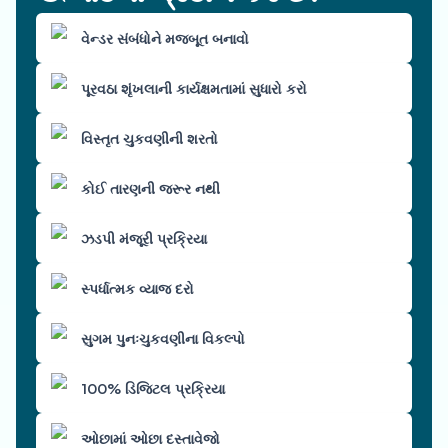
વેન્ડર સંબંધોને મજબૂત બનાવો
પૂરવઠા શૃંખલાની કાર્યક્ષમતામાં સુધારો કરો
વિસ્તૃત ચુકવણીની શરતો
કોઈ તારણની જરૂર નથી
ઝડપી મંજૂરી પ્રક્રિયા
સ્પર્ધાત્મક વ્યાજ દરો
સુગમ પુનઃચુકવણીના વિકલ્પો
100% ડિજિટલ પ્રક્રિયા
ઓછામાં ઓછા દસ્તાવેજો