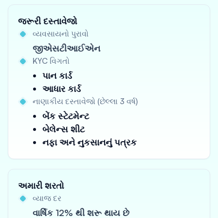
જરૂરી દસ્તાવેજો
વ્યવસાયનો પુરાવો
જીએસટીઆઈએન
KYC વિગતો
પાન કાર્ડ
આધાર કાર્ડ
નાણાકીય દસ્તાવેજો (છેલ્લા 3 વર્ષ)
બેંક સ્ટેટમેન્ટ
બેલેન્સ શીટ
નફા અને નુકસાનનું પત્રક
અમારી શરતો
વ્યાજ દર
વાર્ષિક 12% થી શરૂ થાય છે