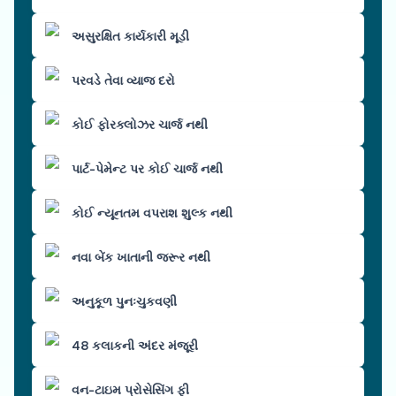
અસુરક્ષિત કાર્યકારી મૂડી
પરવડે તેવા વ્યાજ દરો
કોઈ ફોરક્લોઝર ચાર્જ નથી
પાર્ટ-પેમેન્ટ પર કોઈ ચાર્જ નથી
કોઈ ન્યૂનતમ વપરાશ શુલ્ક નથી
નવા બેંક ખાતાની જરૂર નથી
અનુકૂળ પુનઃચુકવણી
48 કલાકની અંદર મંજૂરી
વન-ટાઇમ પ્રોસેસિંગ ફી