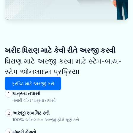
ખરીદ ધિરાણ માટે કેવી રીતે અરજી કરવી
ધિરાણ માટે અરજી કરવા માટે સ્ટેપ-બાય-
સ્ટેપ ઓનલાઇન પ્રક્રિયા
ક્રેડિટ માટે અરજી કરો
પાત્રતા તપાસો
1
તમારી લોન પાત્રતા તપાસો
અરજી સબમિટ કરો
2
100% ઓનલાઇન અરજી ફોર્મ પૂર્ણ કરો
મંજૂરી મેળવો
3