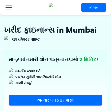
લોગિન
ખરીદ ફાઇનાન્સ in Mumbai
RBI રજિસ્ટર્ડ NBFC
માત્ર માં તમારી લોન પાત્રતા તપાસો
2 મિનિટ!
આકર્ષક વ્યાજ દરો
5 કરોડ સુધીની અનસિક્યોર્ડ લોન
ઝડપી મંજૂરી
અત્યારે પાત્રતા તપાસો!