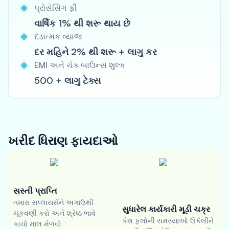
પ્રોસેસિંગ ફી
વાર્ષિક 1% થી શરૂ થાય છે
દંડાત્મક વ્યાજ
દર મહિને 2% થી શરૂ + લાગુ કર
EMI અને ચેક બાઉન્સ શુલ્ક
500 + લાગુ ટેક્સ
ખરીદ ધિરાણ
ફાયદાઓ
સસ્તી પ્રાપ્તિ
તમારા સપ્લાયર્સને અગાઉથી
સુધારેલ કાર્યકારી મૂડી ચક્ર
ચૂકવણી કરો અને શ્રેષ્ઠ ભાવે
કેશ ફ્લોની સમસ્યાઓ ઉકેલીને
કાચો માલ મેળવો