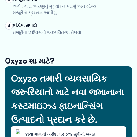
અમે તમારી અરજીનું મૂલ્યાંકન કરીશું અને યોગ્ય
મંજૂરીનો પ્રસ્તાવ આપીશું
ભંડોળ મેળવો
4
મંજૂરીના 2 દિવસની અંદર વિતરણ મેળવો
Oxyzo શા માટે?
Oxyzo તમારી વ્યવસાયિક
જરૂરિયાતો માટે નવા જમાનાના
કસ્ટમાઇઝ્ડ ફાઇનાન્સિંગ
ઉત્પાદનો પ્રદાન કરે છે.
કાચા માલની ખરીદી પર 3% સુધીની બચત