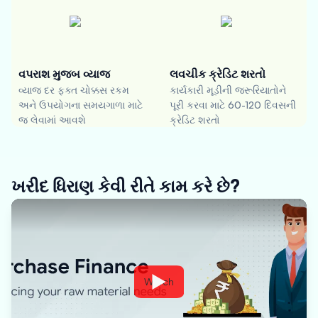
વપરાશ મુજબ વ્યાજ
લવચીક ક્રેડિટ શરતો
વ્યાજ દર ફક્ત ચોક્કસ રકમ
કાર્યકારી મૂડીની જરૂરિયાતોને
અને ઉપયોગના સમયગાળા માટે
પૂરી કરવા માટે 60-120 દિવસની
જ લેવામાં આવશે
ક્રેડિટ શરતો
ખરીદ ધિરાણ કેવી રીતે કામ કરે છે?
Watch