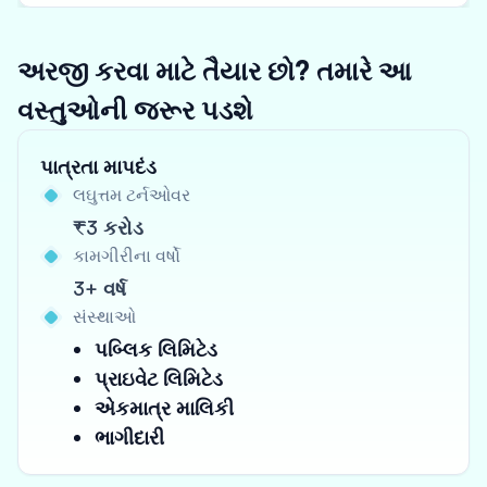
અરજી કરવા માટે તૈયાર છો? તમારે આ
વસ્તુઓની જરૂર પડશે
પાત્રતા માપદંડ
લઘુત્તમ ટર્નઓવર
₹3 કરોડ
કામગીરીના વર્ષો
3+ વર્ષ
સંસ્થાઓ
પબ્લિક લિમિટેડ
પ્રાઇવેટ લિમિટેડ
એકમાત્ર માલિકી
ભાગીદારી