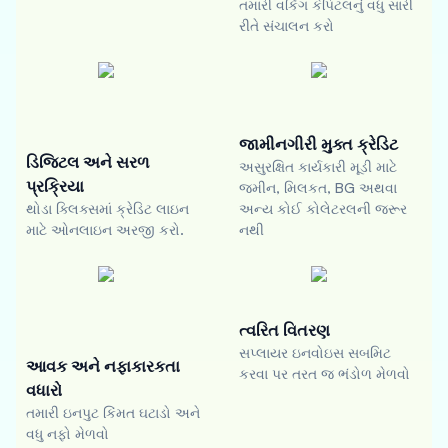
તમારી વર્કિંગ કેપિટલનું વધુ સારી
રીતે સંચાલન કરો
જામીનગીરી મુક્ત ક્રેડિટ
ડિજિટલ અને સરળ
અસુરક્ષિત કાર્યકારી મૂડી માટે
પ્રક્રિયા
જમીન, મિલકત, BG અથવા
થોડા ક્લિક્સમાં ક્રેડિટ લાઇન
અન્ય કોઈ કોલેટરલની જરૂર
માટે ઓનલાઇન અરજી કરો.
નથી
ત્વરિત વિતરણ
સપ્લાયર ઇનવોઇસ સબમિટ
આવક અને નફાકારકતા
કરવા પર તરત જ ભંડોળ મેળવો
વધારો
તમારી ઇનપુટ કિંમત ઘટાડો અને
વધુ નફો મેળવો