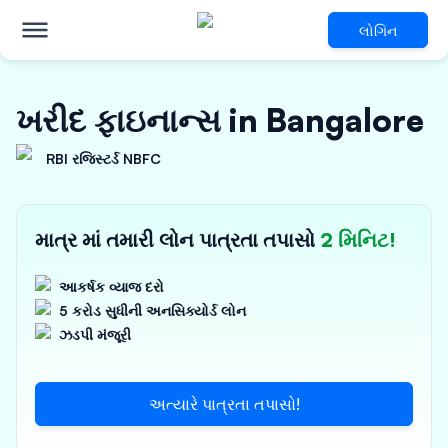
લોગિન
ખરીદ ફાઇનાન્સ in Bangalore
RBI રજિસ્ટર્ડ NBFC
માત્ર માં તમારી લોન પાત્રતા તપાસો
2 મિનિટ!
આકર્ષક વ્યાજ દરો
5 કરોડ સુધીની અનસિક્યોર્ડ લોન
ઝડપી મંજૂરી
અત્યારે પાત્રતા તપાસો!