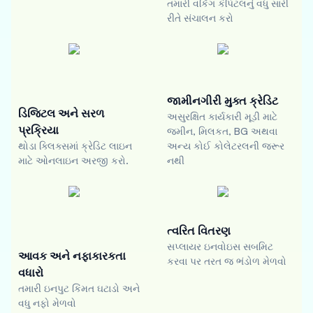
તમારી વર્કિંગ કેપિટલનું વધુ સારી
રીતે સંચાલન કરો
જામીનગીરી મુક્ત ક્રેડિટ
ડિજિટલ અને સરળ
અસુરક્ષિત કાર્યકારી મૂડી માટે
પ્રક્રિયા
જમીન, મિલકત, BG અથવા
થોડા ક્લિક્સમાં ક્રેડિટ લાઇન
અન્ય કોઈ કોલેટરલની જરૂર
માટે ઓનલાઇન અરજી કરો.
નથી
ત્વરિત વિતરણ
સપ્લાયર ઇનવોઇસ સબમિટ
આવક અને નફાકારકતા
કરવા પર તરત જ ભંડોળ મેળવો
વધારો
તમારી ઇનપુટ કિંમત ઘટાડો અને
વધુ નફો મેળવો