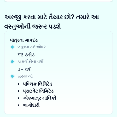
અરજી કરવા માટે તૈયાર છો? તમારે આ
વસ્તુઓની જરૂર પડશે
પાત્રતા માપદંડ
લઘુત્તમ ટર્નઓવર
₹3 કરોડ
કામગીરીના વર્ષો
3+ વર્ષ
સંસ્થાઓ
પબ્લિક લિમિટેડ
પ્રાઇવેટ લિમિટેડ
એકમાત્ર માલિકી
ભાગીદારી