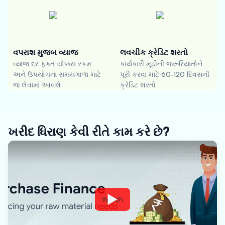
વપરાશ મુજબ વ્યાજ
લવચીક ક્રેડિટ શરતો
વ્યાજ દર ફક્ત ચોક્કસ રકમ
કાર્યકારી મૂડીની જરૂરિયાતોને
અને ઉપયોગના સમયગાળા માટે
પૂરી કરવા માટે 60-120 દિવસની
જ લેવામાં આવશે
ક્રેડિટ શરતો
ખરીદ ધિરાણ કેવી રીતે કામ કરે છે?
Watch