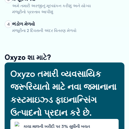
અમે તમારી અરજીનું મૂલ્યાંકન કરીશું અને યોગ્ય
મંજૂરીનો પ્રસ્તાવ આપીશું
ભંડોળ મેળવો
4
મંજૂરીના 2 દિવસની અંદર વિતરણ મેળવો
Oxyzo શા માટે?
Oxyzo તમારી વ્યવસાયિક
જરૂરિયાતો માટે નવા જમાનાના
કસ્ટમાઇઝ્ડ ફાઇનાન્સિંગ
ઉત્પાદનો પ્રદાન કરે છે.
કાચા માલની ખરીદી પર 3% સુધીની બચત