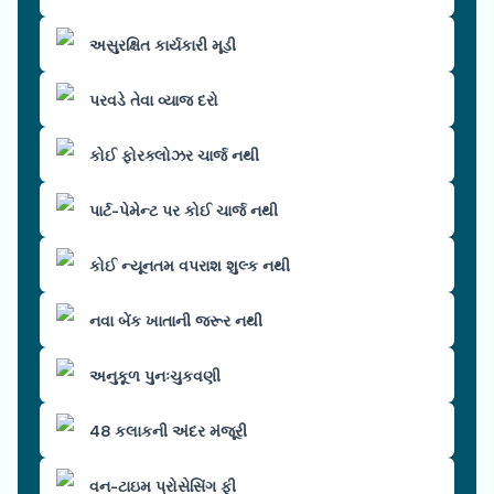
અસુરક્ષિત કાર્યકારી મૂડી
પરવડે તેવા વ્યાજ દરો
કોઈ ફોરક્લોઝર ચાર્જ નથી
પાર્ટ-પેમેન્ટ પર કોઈ ચાર્જ નથી
કોઈ ન્યૂનતમ વપરાશ શુલ્ક નથી
નવા બેંક ખાતાની જરૂર નથી
અનુકૂળ પુનઃચુકવણી
48 કલાકની અંદર મંજૂરી
વન-ટાઇમ પ્રોસેસિંગ ફી