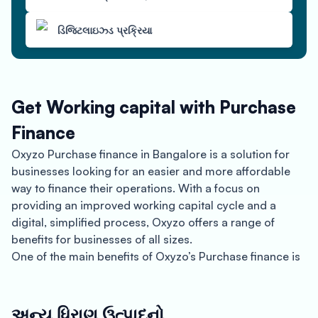
ડિજિટલાઇઝ્ડ પ્રક્રિયા
Get Working capital with Purchase
Finance
Oxyzo Purchase finance in Bangalore is a solution for
businesses looking for an easier and more affordable
way to finance their operations. With a focus on
providing an improved working capital cycle and a
digital, simplified process, Oxyzo offers a range of
benefits for businesses of all sizes.
One of the main benefits of Oxyzo’s Purchase finance is
its cheaper procurement process. By leveraging the
latest technology, Oxyzo is able to offer a streamlined
and more efficient process for securing the funds your
અન્ય ધિરાણ ઉત્પાદનો