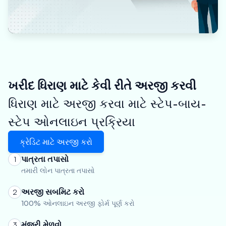
ખરીદ ધિરાણ માટે કેવી રીતે અરજી કરવી
ધિરાણ માટે અરજી કરવા માટે સ્ટેપ-બાય-
સ્ટેપ ઓનલાઇન પ્રક્રિયા
ક્રેડિટ માટે અરજી કરો
પાત્રતા તપાસો
1
તમારી લોન પાત્રતા તપાસો
અરજી સબમિટ કરો
2
100% ઓનલાઇન અરજી ફોર્મ પૂર્ણ કરો
મંજૂરી મેળવો
3