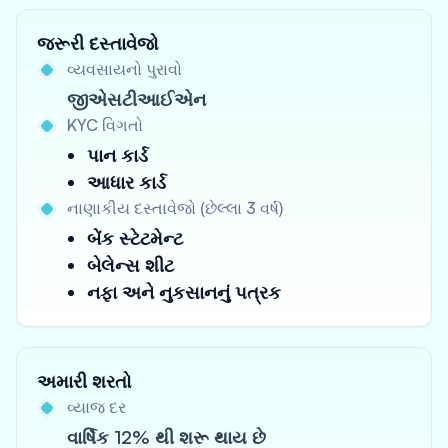
જરૂરી દસ્તાવેજો
વ્યવસાયનો પુરાવો
જીએસટીઆઈએન
KYC વિગતો
પાન કાર્ડ
આધાર કાર્ડ
નાણાકીય દસ્તાવેજો (છેલ્લા 3 વર્ષ)
બેંક સ્ટેટમેન્ટ
બેલેન્સ શીટ
નફા અને નુકસાનનું પત્રક
અમારી શરતો
વ્યાજ દર
વાર્ષિક 12% થી શરૂ થાય છે