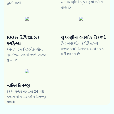
સરખામણીમાં પ્રમાણમાં ઓછો
હોતી નથી
હોય છે
100% ડિજિટાઇઝ્ડ
ચુકવણીના લવચીક વિકલ્પો
પ્રક્રિયા
બિઝનેસ લોન ફ્લેક્સિબલ
ઇએમઆઈ વિકલ્પો સાથે પરત
ઓનલાઇન બિઝનેસ લોન
કરી શકાય છે
પ્રક્રિયા ઝડપી અને ઝંઝટ
મુક્ત છે
ત્વરિત વિતરણ
રકમ મંજૂર થયાના 24-48
કલાકની અંદર લોન વિતરણ
મેળવો