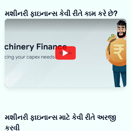
મશીનરી ફાઇનાન્સ કેવી રીતે કામ કરે છે?
Watch
મશીનરી ફાઇનાન્સ માટે કેવી રીતે અરજી
કરવી