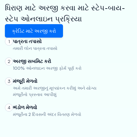
ધિરાણ માટે અરજી કરવા માટે સ્ટેપ-બાય-
સ્ટેપ ઓનલાઇન પ્રક્રિયા
ક્રેડિટ માટે અરજી કરો
પાત્રતા તપાસો
1
તમારી લોન પાત્રતા તપાસો
અરજી સબમિટ કરો
2
100% ઓનલાઇન અરજી ફોર્મ પૂર્ણ કરો
મંજૂરી મેળવો
3
અમે તમારી અરજીનું મૂલ્યાંકન કરીશું અને યોગ્ય
મંજૂરીનો પ્રસ્તાવ આપીશું
ભંડોળ મેળવો
4
મંજૂરીના 2 દિવસની અંદર વિતરણ મેળવો