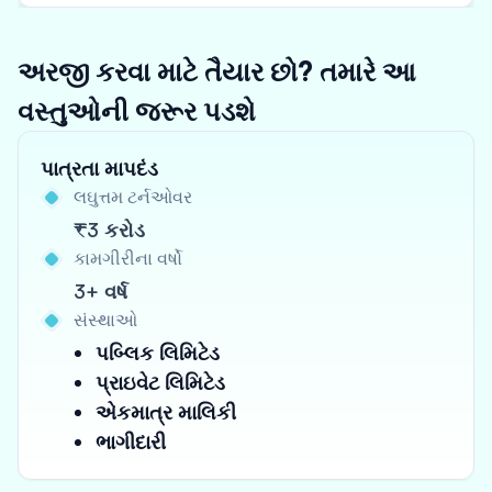
અરજી કરવા માટે તૈયાર છો? તમારે આ
વસ્તુઓની જરૂર પડશે
પાત્રતા માપદંડ
લઘુત્તમ ટર્નઓવર
₹3 કરોડ
કામગીરીના વર્ષો
3+ વર્ષ
સંસ્થાઓ
પબ્લિક લિમિટેડ
પ્રાઇવેટ લિમિટેડ
એકમાત્ર માલિકી
ભાગીદારી