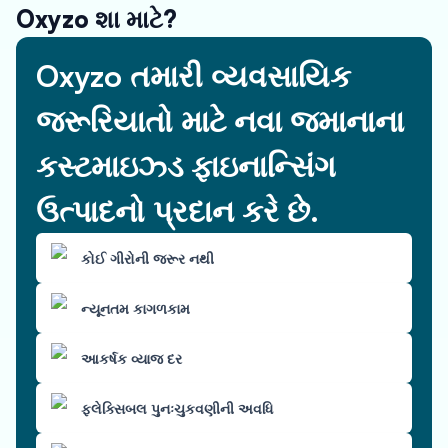
Oxyzo શા માટે?
Oxyzo તમારી વ્યવસાયિક
જરૂરિયાતો માટે નવા જમાનાના
કસ્ટમાઇઝ્ડ ફાઇનાન્સિંગ
ઉત્પાદનો પ્રદાન કરે છે.
કોઈ ગીરોની જરૂર નથી
ન્યૂનતમ કાગળકામ
આકર્ષક વ્યાજ દર
ફ્લેક્સિબલ પુનઃચુકવણીની અવધિ