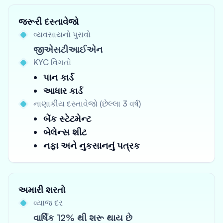
જરૂરી દસ્તાવેજો
વ્યવસાયનો પુરાવો
જીએસટીઆઈએન
KYC વિગતો
પાન કાર્ડ
આધાર કાર્ડ
નાણાકીય દસ્તાવેજો (છેલ્લા 3 વર્ષ)
બેંક સ્ટેટમેન્ટ
બેલેન્સ શીટ
નફા અને નુકસાનનું પત્રક
અમારી શરતો
વ્યાજ દર
વાર્ષિક 12% થી શરૂ થાય છે