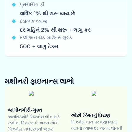
પ્રોસેસિંગ ફી
વાર્ષિક 1% થી શરૂ થાય છે
દંડાત્મક વ્યાજ
દર મહિને 2% થી શરૂ + લાગુ કર
EMI અને ચેક બાઉન્સ શુલ્ક
500 + લાગુ ટેક્સ
મશીનરી ફાઇનાન્સ
લાભો
જામીનગીરી-મુક્ત
ઓછી કિંમતનું ધિરાણ
અનસિક્યોર્ડ બિઝનેસ લોન માટે
બિઝનેસ લોન પર વસૂલવામાં
જમીન, મિલકત કે અન્ય કોઈ
આવતો વ્યાજ દર અન્ય લોનની
બિઝનેસ કોલેટરલની જરૂર