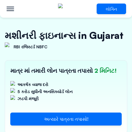
લોગિન
મશીનરી ફાઇનાન્સ in Gujarat
RBI રજિસ્ટર્ડ NBFC
માત્ર માં તમારી લોન પાત્રતા તપાસો
2 મિનિટ!
આકર્ષક વ્યાજ દરો
5 કરોડ સુધીની અનસિક્યોર્ડ લોન
ઝડપી મંજૂરી
અત્યારે પાત્રતા તપાસો!