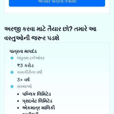
અત્યારે પાત્રતા તપાસો!
અરજી કરવા માટે તૈયાર છો? તમારે આ
વસ્તુઓની જરૂર પડશે
પાત્રતા માપદંડ
લઘુત્તમ ટર્નઓવર
₹3 કરોડ
કામગીરીના વર્ષો
3+ વર્ષ
સંસ્થાઓ
પબ્લિક લિમિટેડ
પ્રાઇવેટ લિમિટેડ
એકમાત્ર માલિકી