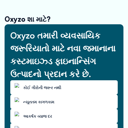
Oxyzo શા માટે?
Oxyzo તમારી વ્યવસાયિક
જરૂરિયાતો માટે નવા જમાનાના
કસ્ટમાઇઝ્ડ ફાઇનાન્સિંગ
ઉત્પાદનો પ્રદાન કરે છે.
કોઈ ગીરોની જરૂર નથી
ન્યૂનતમ કાગળકામ
આકર્ષક વ્યાજ દર