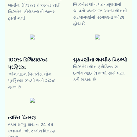
બિઝનેસ લોન પર વસૂલવામાં
જમીન, મિલકત કે અન્ય કોઈ
આવતો વ્યાજ દર અન્ય લોનની
બિઝનેસ કોલેટરલની જરૂર
સરખામણીમાં પ્રમાણમાં ઓછો
હોતી નથી
હોય છે
100% ડિજિટાઇઝ્ડ
ચુકવણીના લવચીક વિકલ્પો
પ્રક્રિયા
બિઝનેસ લોન ફ્લેક્સિબલ
ઇએમઆઈ વિકલ્પો સાથે પરત
ઓનલાઇન બિઝનેસ લોન
કરી શકાય છે
પ્રક્રિયા ઝડપી અને ઝંઝટ
મુક્ત છે
ત્વરિત વિતરણ
રકમ મંજૂર થયાના 24-48
કલાકની અંદર લોન વિતરણ