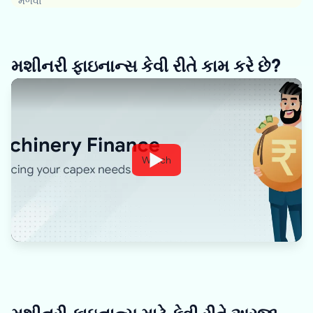
મેળવો
મશીનરી ફાઇનાન્સ કેવી રીતે કામ કરે છે?
Watch