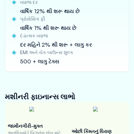
વ્યાજ દર
વાર્ષિક 12% થી શરૂ થાય છે
પ્રોસેસિંગ ફી
વાર્ષિક 1% થી શરૂ થાય છે
દંડાત્મક વ્યાજ
દર મહિને 2% થી શરૂ + લાગુ કર
EMI અને ચેક બાઉન્સ શુલ્ક
500 + લાગુ ટેક્સ
મશીનરી ફાઇનાન્સ
લાભો
જામીનગીરી-મુક્ત
ઓછી કિંમતનું ધિરાણ
અનસિક્યોર્ડ બિઝનેસ લોન માટે