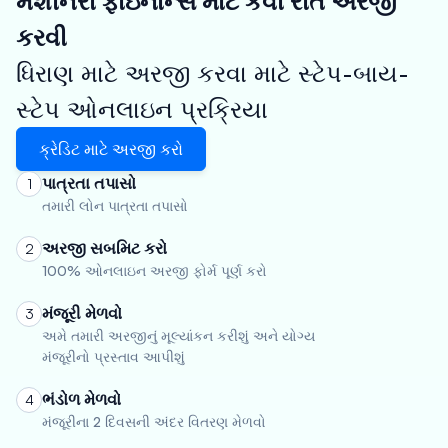
મશીનરી ફાઇનાન્સ માટે કેવી રીતે અરજી
કરવી
ધિરાણ માટે અરજી કરવા માટે સ્ટેપ-બાય-
સ્ટેપ ઓનલાઇન પ્રક્રિયા
ક્રેડિટ માટે અરજી કરો
પાત્રતા તપાસો
1
તમારી લોન પાત્રતા તપાસો
અરજી સબમિટ કરો
2
100% ઓનલાઇન અરજી ફોર્મ પૂર્ણ કરો
મંજૂરી મેળવો
3
અમે તમારી અરજીનું મૂલ્યાંકન કરીશું અને યોગ્ય
મંજૂરીનો પ્રસ્તાવ આપીશું
ભંડોળ મેળવો
4
મંજૂરીના 2 દિવસની અંદર વિતરણ મેળવો