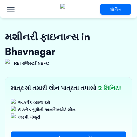
લોગિન
મશીનરી ફાઇનાન્સ in
Bhavnagar
RBI રજિસ્ટર્ડ NBFC
માત્ર માં તમારી લોન પાત્રતા તપાસો
2 મિનિટ!
આકર્ષક વ્યાજ દરો
5 કરોડ સુધીની અનસિક્યોર્ડ લોન
ઝડપી મંજૂરી