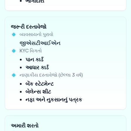
ભાગીદારી
જરૂરી દસ્તાવેજો
વ્યવસાયનો પુરાવો
જીએસટીઆઈએન
KYC વિગતો
પાન કાર્ડ
આધાર કાર્ડ
નાણાકીય દસ્તાવેજો (છેલ્લા 3 વર્ષ)
બેંક સ્ટેટમેન્ટ
બેલેન્સ શીટ
નફા અને નુકસાનનું પત્રક
અમારી શરતો