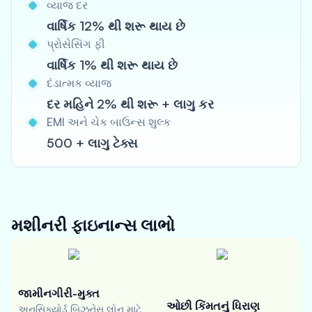
વ્યાજ દર
વાર્ષિક 12% થી શરૂ થાય છે
પ્રોસેસિંગ ફી
વાર્ષિક 1% થી શરૂ થાય છે
દંડાત્મક વ્યાજ
દર મહિને 2% થી શરૂ + લાગુ કર
EMI અને ચેક બાઉન્સ શુલ્ક
500 + લાગુ ટેક્સ
મશીનરી ફાઇનાન્સ
લાભો
જામીનગીરી-મુક્ત
ઓછી કિંમતનું ધિરાણ
અનસિક્યોર્ડ બિઝનેસ લોન માટે