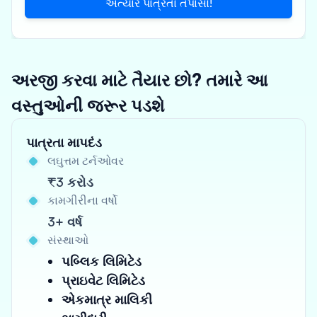
અત્યારે પાત્રતા તપાસો!
અરજી કરવા માટે તૈયાર છો? તમારે આ
વસ્તુઓની જરૂર પડશે
પાત્રતા માપદંડ
લઘુત્તમ ટર્નઓવર
₹3 કરોડ
કામગીરીના વર્ષો
3+ વર્ષ
સંસ્થાઓ
પબ્લિક લિમિટેડ
પ્રાઇવેટ લિમિટેડ
એકમાત્ર માલિકી