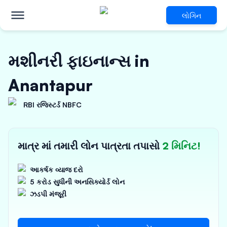
લોગિન
મશીનરી ફાઇનાન્સ in
Anantapur
RBI રજિસ્ટર્ડ NBFC
માત્ર માં તમારી લોન પાત્રતા તપાસો
2 મિનિટ!
આકર્ષક વ્યાજ દરો
5 કરોડ સુધીની અનસિક્યોર્ડ લોન
ઝડપી મંજૂરી