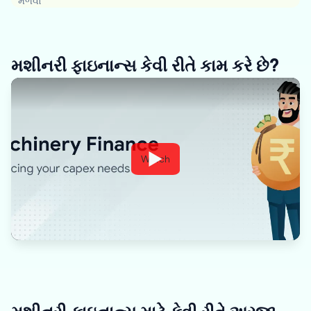
મેળવો
મશીનરી ફાઇનાન્સ કેવી રીતે કામ કરે છે?
Watch