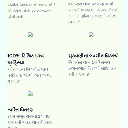
બિઝનેસ લોન પર વસૂલવામાં
જમીન, મિલકત કે અન્ય કોઈ
આવતો વ્યાજ દર અન્ય લોનની
બિઝનેસ કોલેટરલની જરૂર
સરખામણીમાં પ્રમાણમાં ઓછો
હોતી નથી
હોય છે
100% ડિજિટાઇઝ્ડ
ચુકવણીના લવચીક વિકલ્પો
પ્રક્રિયા
બિઝનેસ લોન ફ્લેક્સિબલ
ઇએમઆઈ વિકલ્પો સાથે પરત
ઓનલાઇન બિઝનેસ લોન
કરી શકાય છે
પ્રક્રિયા ઝડપી અને ઝંઝટ
મુક્ત છે
ત્વરિત વિતરણ
રકમ મંજૂર થયાના 24-48
કલાકની અંદર લોન વિતરણ