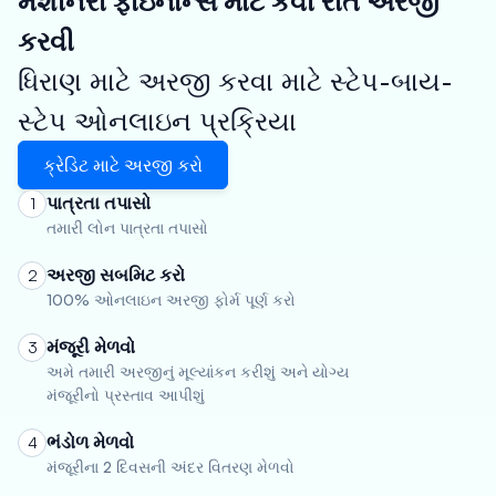
મશીનરી ફાઇનાન્સ માટે કેવી રીતે અરજી
કરવી
ધિરાણ માટે અરજી કરવા માટે સ્ટેપ-બાય-
સ્ટેપ ઓનલાઇન પ્રક્રિયા
ક્રેડિટ માટે અરજી કરો
પાત્રતા તપાસો
1
તમારી લોન પાત્રતા તપાસો
અરજી સબમિટ કરો
2
100% ઓનલાઇન અરજી ફોર્મ પૂર્ણ કરો
મંજૂરી મેળવો
3
અમે તમારી અરજીનું મૂલ્યાંકન કરીશું અને યોગ્ય
મંજૂરીનો પ્રસ્તાવ આપીશું
ભંડોળ મેળવો
4
મંજૂરીના 2 દિવસની અંદર વિતરણ મેળવો