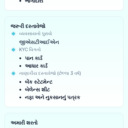
ભાગીદારી
જરૂરી દસ્તાવેજો
વ્યવસાયનો પુરાવો
જીએસટીઆઈએન
KYC વિગતો
પાન કાર્ડ
આધાર કાર્ડ
નાણાકીય દસ્તાવેજો (છેલ્લા 3 વર્ષ)
બેંક સ્ટેટમેન્ટ
બેલેન્સ શીટ
નફા અને નુકસાનનું પત્રક
અમારી શરતો