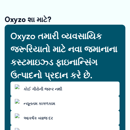
Oxyzo શા માટે?
Oxyzo તમારી વ્યવસાયિક
જરૂરિયાતો માટે નવા જમાનાના
કસ્ટમાઇઝ્ડ ફાઇનાન્સિંગ
ઉત્પાદનો પ્રદાન કરે છે.
કોઈ ગીરોની જરૂર નથી
ન્યૂનતમ કાગળકામ
આકર્ષક વ્યાજ દર