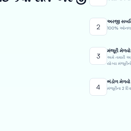
અરજી સબમિ
2
100% ઓનલાઇન
મંજૂરી મેળવો
3
અમે તમારી અરજ
યોગ્ય મંજૂરીન
ભંડોળ મેળવો
4
મંજૂરીના 2 દ