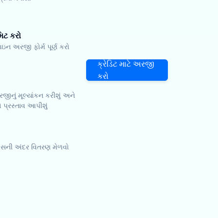
ટ કરો
 અરજી ફોર્મ પૂર્ણ કરો
ક્રેડિટ માટે અરજી
કરો
ીનું મૂલ્યાંકન કરીશું અને
ો પ્રસ્તાવ આપીશું
િવસની અંદર વિતરણ મેળવો