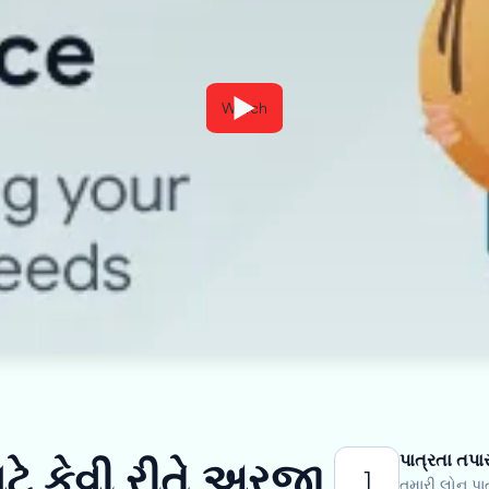
Watch
પાત્રતા તપા
ટે કેવી રીતે અરજી
1
તમારી લોન પા