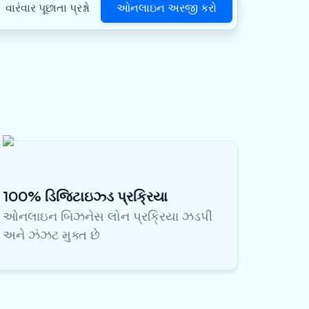
ઓનલાઇન અરજી કરો
વારંવાર પૂછાતા પ્રશ્નો
100% ડિજિટાઇઝ્ડ પ્રક્રિયા
ઓનલાઇન બિઝનેસ લોન પ્રક્રિયા ઝડપી
અને ઝંઝટ મુક્ત છે