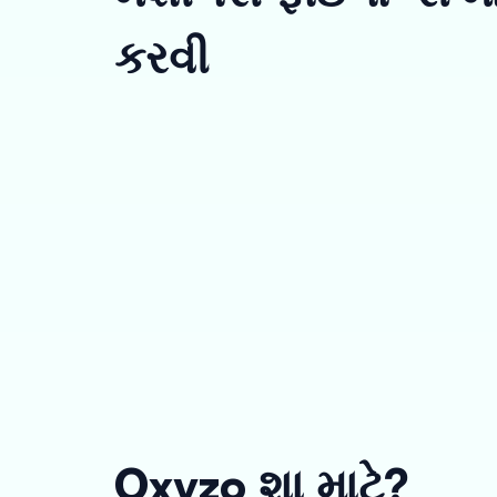
કરવી
Oxyzo શા માટે?