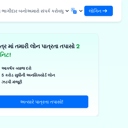
લોગિન
ે ભાગીદાર બનો
અમારો સંપર્ક કરો
વધુ
લોગિન
English
मराठी
તમારા લોન અને સંસ્થાઓને એક્સેસ કરો
English
Marathi
ત્ર માં તમારી લોન પાત્રતા તપાસો
2
DSA તરીકે લોગિન કરો
हिन्दी
বাংলা
સુવિધાઓ
તમારા ગ્રાહકોના સંચાલન માટે એક્સેસ
Hindi
Bengali
િનિટ!
ગુજરાતી
ਪੰਜਾਬੀ
 શેર કરો
✓
Gujarati
Punjabi
આકર્ષક વ્યાજ દરો
મર અને ઔદ્યોગિક
ଓଡ଼ିଆ
ಕನ್ನಡ
5 કરોડ સુધીની અનસિક્યોર્ડ લોન
Oriya
Kannada
ઝડપી મંજૂરી
િકલ્સ અને મેડિકલ
தமிழ்
മലയാളം
Tamil
Malayalam
ર અને નાના ઉપકરણો
తెలుగు
અત્યારે પાત્રતા તપાસો!
Telugu