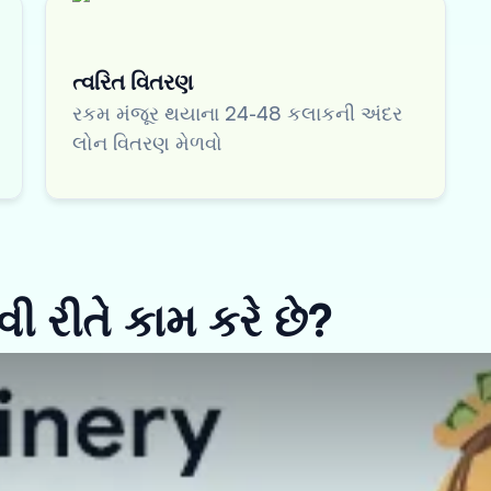
ત્વરિત વિતરણ
રકમ મંજૂર થયાના 24-48 કલાકની અંદર
લોન વિતરણ મેળવો
ી રીતે કામ કરે છે?