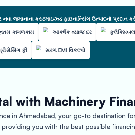
નવા જમાનાના કસ્ટમાઇઝ્ડ ફાઇનાન્સિંગ ઉત્પાદનો પ્રદાન કરે
ૂનતમ કાગળકામ
આકર્ષક વ્યાજ દર
ફ્લેક્સિબ
્રોસેસિંગ ફી
સરળ EMI વિકલ્પો
tal with Machinery Fin
e in Ahmedabad, your go-to destination for 
providing you with the best possible financi