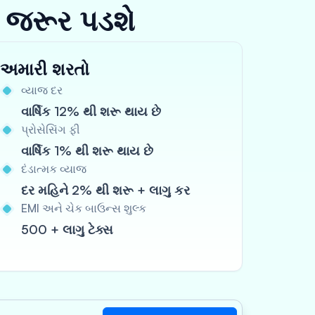
 જરૂર પડશે
અમારી શરતો
વ્યાજ દર
વાર્ષિક 12% થી શરૂ થાય છે
પ્રોસેસિંગ ફી
વાર્ષિક 1% થી શરૂ થાય છે
દંડાત્મક વ્યાજ
દર મહિને 2% થી શરૂ + લાગુ કર
EMI અને ચેક બાઉન્સ શુલ્ક
500 + લાગુ ટેક્સ