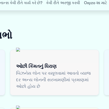
ન્સ કેવી રીતે કાર્ય કરે છે?
કેવી રીતે અરજી કરવી
Oxyzo શા માટે
ાભો
ઓછી કિંમતનું ધિરાણ
બિઝનેસ લોન પર વસૂલવામાં આવતો વ્યાજ
દર અન્ય લોનની સરખામણીમાં પ્રમાણમાં
ઓછો હોય છે