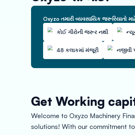
Oxyzo તમારી વ્યવસાયિક જરૂરિયાતો માટે 
કોઈ ગીરોની જરૂર નથી
ન્ય
48 કલાકમાં મંજૂરી
નજીવી પ
Get Working capi
Welcome to Oxyzo Machinery Financ
solutions! With our commitment to 