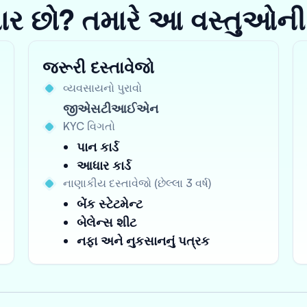
યાર છો? તમારે આ વસ્તુઓની
જરૂરી દસ્તાવેજો
વ્યવસાયનો પુરાવો
જીએસટીઆઈએન
KYC વિગતો
પાન કાર્ડ
આધાર કાર્ડ
નાણાકીય દસ્તાવેજો (છેલ્લા 3 વર્ષ)
બેંક સ્ટેટમેન્ટ
બેલેન્સ શીટ
નફા અને નુકસાનનું પત્રક