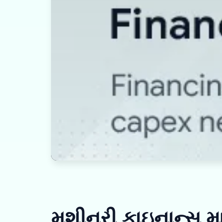
મશીનરી ફાઇનાન્સ મા