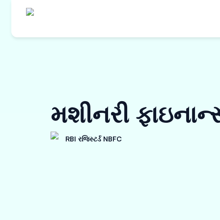
મશીનરી ફાઇનાન
RBI રજિસ્ટર્ડ NBFC