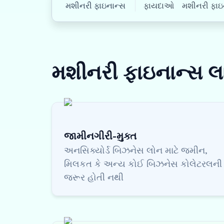
મશીનરી ફાઇનાન્સ
ફાયદાઓ
મશીનરી ફાઇના
મશીનરી ફાઇનાન્સ
લ
જામીનગીરી-મુક્ત
અનસિક્યોર્ડ બિઝનેસ લોન માટે જમીન,
મિલકત કે અન્ય કોઈ બિઝનેસ કોલેટરલની
જરૂર હોતી નથી