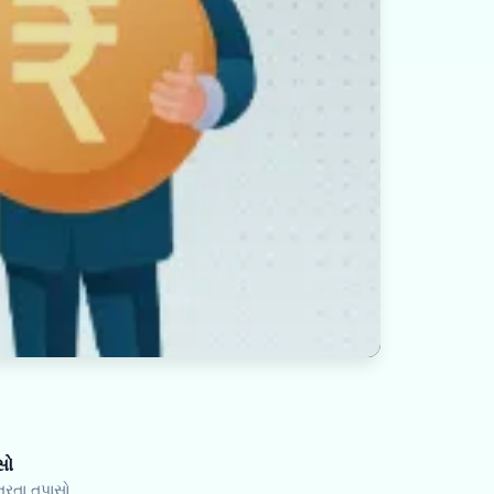
સો
ત્રતા તપાસો