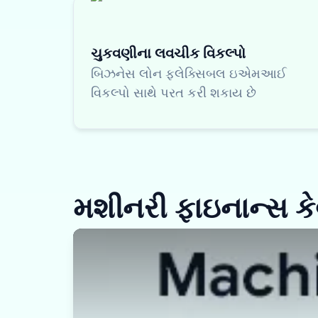
ચુકવણીના લવચીક વિકલ્પો
બિઝનેસ લોન ફ્લેક્સિબલ ઇએમઆઈ
વિકલ્પો સાથે પરત કરી શકાય છે
મશીનરી ફાઇનાન્સ કેવ