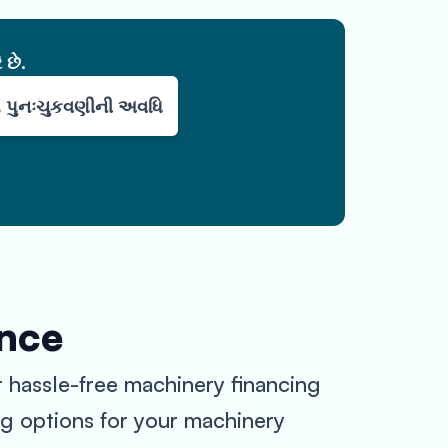
 છે.
લ પુનઃચુકવણીની અવધિ
ance
hassle-free machinery financing
ng options for your machinery