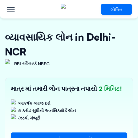
લોગિન
વ્યાવસાયિક લોન in Delhi-
NCR
RBI રજિસ્ટર્ડ NBFC
માત્ર માં તમારી લોન પાત્રતા તપાસો
2 મિનિટ!
આકર્ષક વ્યાજ દરો
5 કરોડ સુધીની અનસિક્યોર્ડ લોન
ઝડપી મંજૂરી