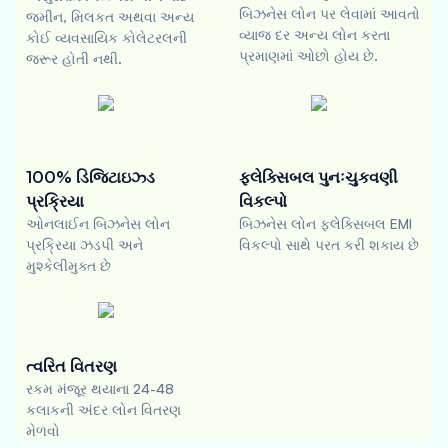
બિઝનેસ લોન પર લેવામાં આવતો
જમીન, મિલકત અથવા અન્ય
વ્યાજ દર અન્ય લોન કરતા
કોઈ વ્યવસાયિક કોલેટરલની
પ્રમાણમાં ઓછો હોય છે.
જરૂર હોતી નથી.
100% ડિજિટાઇઝ્ડ
ફ્લેક્સિબલ પુનઃચુકવણી
પ્રક્રિયા
વિકલ્પો
ઓનલાઈન બિઝનેસ લોન
બિઝનેસ લોન ફ્લેક્સિબલ EMI
પ્રક્રિયા ઝડપી અને
વિકલ્પો સાથે પરત કરી શકાય છે
મુશ્કેલીમુક્ત છે
ત્વરિત વિતરણ
રકમ મંજૂર થયાના 24-48
કલાકની અંદર લોન વિતરણ
મેળવો