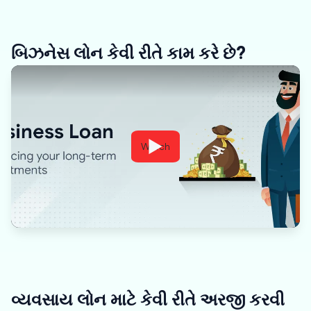
બિઝનેસ લોન કેવી રીતે કામ કરે છે?
Watch
વ્યવસાય લોન માટે કેવી રીતે અરજી કરવી