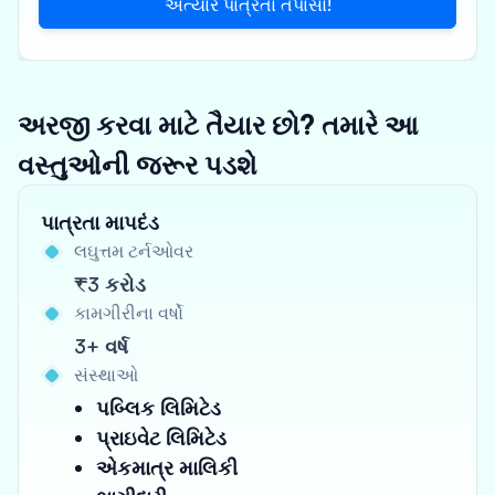
અત્યારે પાત્રતા તપાસો!
અરજી કરવા માટે તૈયાર છો? તમારે આ
વસ્તુઓની જરૂર પડશે
પાત્રતા માપદંડ
લઘુત્તમ ટર્નઓવર
₹3 કરોડ
કામગીરીના વર્ષો
3+ વર્ષ
સંસ્થાઓ
પબ્લિક લિમિટેડ
પ્રાઇવેટ લિમિટેડ
એકમાત્ર માલિકી