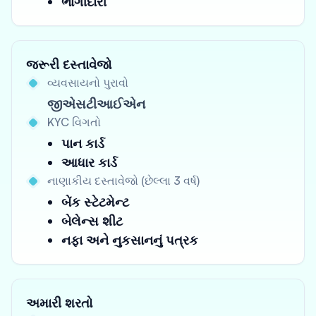
ભાગીદારી
જરૂરી દસ્તાવેજો
વ્યવસાયનો પુરાવો
જીએસટીઆઈએન
KYC વિગતો
પાન કાર્ડ
આધાર કાર્ડ
નાણાકીય દસ્તાવેજો (છેલ્લા 3 વર્ષ)
બેંક સ્ટેટમેન્ટ
બેલેન્સ શીટ
નફા અને નુકસાનનું પત્રક
અમારી શરતો