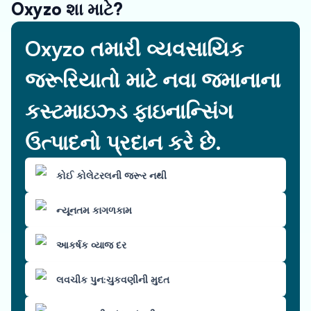
Oxyzo શા માટે?
Oxyzo તમારી વ્યવસાયિક
જરૂરિયાતો માટે નવા જમાનાના
કસ્ટમાઇઝ્ડ ફાઇનાન્સિંગ
ઉત્પાદનો પ્રદાન કરે છે.
કોઈ કોલેટરલની જરૂર નથી
ન્યૂનતમ કાગળકામ
આકર્ષક વ્યાજ દર
લવચીક પુન:ચુકવણીની મુદત