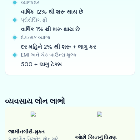
વ્યાજ દર
વાર્ષિક 12% થી શરૂ થાય છે
પ્રોસેસિંગ ફી
વાર્ષિક 1% થી શરૂ થાય છે
દંડાત્મક વ્યાજ
દર મહિને 2% થી શરૂ + લાગુ કર
EMI અને ચેક બાઉન્સ શુલ્ક
500 + લાગુ ટેક્સ
વ્યવસાય લોન
લાભો
જામીનગીરી-મુક્ત
ઓછી કિંમતનું ધિરાણ
અસુરક્ષિત બિઝનેસ લોન માટે