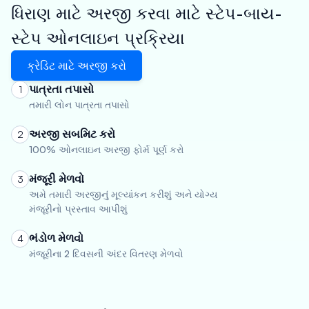
ધિરાણ માટે અરજી કરવા માટે સ્ટેપ-બાય-
સ્ટેપ ઓનલાઇન પ્રક્રિયા
ક્રેડિટ માટે અરજી કરો
પાત્રતા તપાસો
1
તમારી લોન પાત્રતા તપાસો
અરજી સબમિટ કરો
2
100% ઓનલાઇન અરજી ફોર્મ પૂર્ણ કરો
મંજૂરી મેળવો
3
અમે તમારી અરજીનું મૂલ્યાંકન કરીશું અને યોગ્ય
મંજૂરીનો પ્રસ્તાવ આપીશું
ભંડોળ મેળવો
4
મંજૂરીના 2 દિવસની અંદર વિતરણ મેળવો