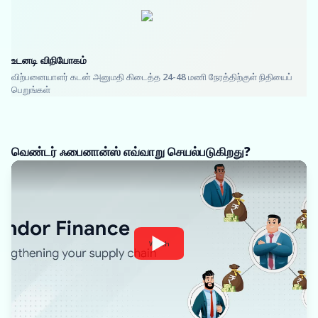
உடனடி விநியோகம்
விற்பனையாளர் கடன் அனுமதி கிடைத்த 24-48 மணி நேரத்திற்குள் நிதியைப்
பெறுங்கள்
வெண்டர் ஃபைனான்ஸ் எவ்வாறு செயல்படுகிறது?
Watch