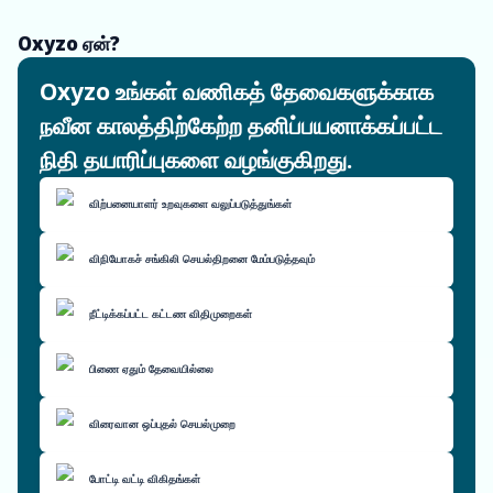
Oxyzo ஏன்?
Oxyzo உங்கள் வணிகத் தேவைகளுக்காக
நவீன காலத்திற்கேற்ற தனிப்பயனாக்கப்பட்ட
நிதி தயாரிப்புகளை வழங்குகிறது.
விற்பனையாளர் உறவுகளை வலுப்படுத்துங்கள்
விநியோகச் சங்கிலி செயல்திறனை மேம்படுத்தவும்
நீட்டிக்கப்பட்ட கட்டண விதிமுறைகள்
பிணை ஏதும் தேவையில்லை
விரைவான ஒப்புதல் செயல்முறை
போட்டி வட்டி விகிதங்கள்