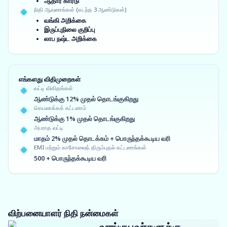
ஆதார் கார்டு
நிதி ஆவணங்கள் (கடந்த 3 ஆண்டுகள்)
வங்கி அறிக்கை
இருப்புநிலை குறிப்பு
லாப நஷ்ட அறிக்கை
எங்களது விதிமுறைகள்
வட்டி விகிதங்கள்
ஆண்டுக்கு 12% முதல் தொடங்குகிறது
செயலாக்கக் கட்டணம்
ஆண்டுக்கு 1% முதல் தொடங்குகிறது
அபராத வட்டி
மாதம் 2% முதல் தொடக்கம் + பொருந்தக்கூடிய வரி
EMI மற்றும் காசோலைத் திரும்புதல் கட்டணங்கள்
500 + பொருந்தக்கூடிய வரி
விற்பனையாளர் நிதி நன்மைகள்