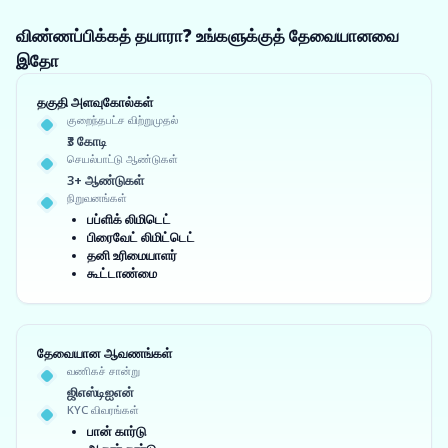
விண்ணப்பிக்கத் தயாரா? உங்களுக்குத் தேவையானவை
இதோ
தகுதி அளவுகோல்கள்
குறைந்தபட்ச விற்றுமுதல்
₹3 கோடி
செயல்பாட்டு ஆண்டுகள்
3+ ஆண்டுகள்
நிறுவனங்கள்
பப்ளிக் லிமிடெட்
பிரைவேட் லிமிட்டெட்
தனி உரிமையாளர்
கூட்டாண்மை
தேவையான ஆவணங்கள்
வணிகச் சான்று
ஜிஎஸ்டிஐஎன்
KYC விவரங்கள்
பான் கார்டு