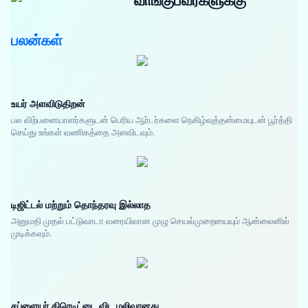
வாங்குபவர்களுக்கு
பலன்கள்
உயர் அளவிடுதிறன்
பல விற்பனையாளர்களுடன் பெரிய ஆர்டர்களை நெகிழ்வுத்தன்மையுடன் பூர்த்தி
செய்து உங்கள் வணிகத்தை அளவிடவும்.
டிஜிட்டல் மற்றும் தொந்தரவு இல்லாத
அனுமதி முதல் பட்டுவாடா வரையிலான முழு செயல்முறையையும் ஆன்லைனில்
முடிக்கவும்.
சப்ளையர் கிரெடிட்டை விட மலிவானது