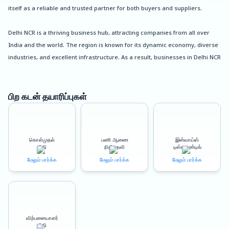
itself as a reliable and trusted partner for both buyers and suppliers.
Delhi NCR is a thriving business hub, attracting companies from all over
India and the world. The region is known for its dynamic economy, diverse
industries, and excellent infrastructure. As a result, businesses in Delhi NCR
often face intense competition, making it essential for them to stay ahead
of the curve in terms of innovation and efficiency.
பிற கடன் தயாரிப்புகள்
Oxyzo Vendor Finance understands the unique needs of businesses in
Delhi NCR, which is why it offers financing solutions that cater to both
buyers and suppliers. Here are some of the benefits of working with Oxyzo:
கொள்முதல்
பணி ஆணை
இன்வாய்ஸ்
நிதி
நிதியுதவி
டிஸ்கவுண்டிங்
Benefits for Buyers:
மேலும் பார்க்க
மேலும் பார்க்க
மேலும் பார்க்க
High scalability: Oxyzo’s vendor financing solutions offer high scalability,
making it easier for businesses to manage their cash flow during times of
growth or expansion.
விற்பனையாளர்
நிதி
Digital and hassle-free: Oxyzo’s digital platform streamlines the financing