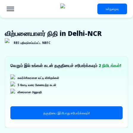
உள்நுழைவு
விற்பனையாளர் நிதி in Delhi-NCR
RBI பதிவுசெய்யப்பட்ட NBFC
வெறும் இல் உங்கள் கடன் தகுதியைச் சரிபார்க்கவும்
2 நிமிடங்கள்!
கவர்ச்சிகரமான வட்டி விகிதங்கள்
5 கோடி வரை பிணையற்ற கடன்
விரைவான அனுமதி
தகுதியை இப்போது சரிபார்க்கவும்!