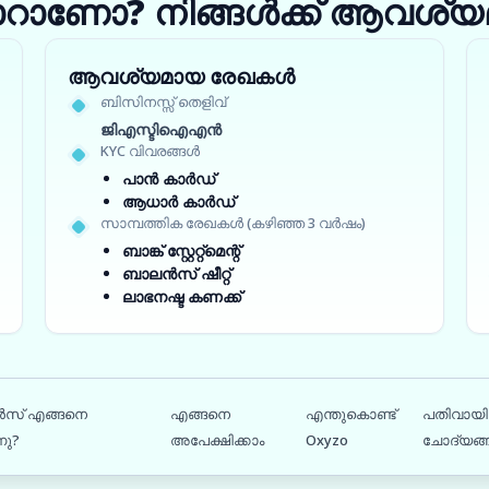
ാറാണോ? നിങ്ങൾക്ക് ആവശ്യമ
ആവശ്യമായ രേഖകൾ
ബിസിനസ്സ് തെളിവ്
ജിഎസ്ടിഐഎൻ
KYC വിവരങ്ങൾ
പാൻ കാർഡ്
ആധാർ കാർഡ്
സാമ്പത്തിക രേഖകൾ (കഴിഞ്ഞ 3 വർഷം)
ബാങ്ക് സ്റ്റേറ്റ്‌മെന്റ്
ബാലൻസ് ഷീറ്റ്
ലാഭനഷ്ട കണക്ക്
ൻസ് എങ്ങനെ
എങ്ങനെ
എന്തുകൊണ്ട്
പതിവായി 
നു?
അപേക്ഷിക്കാം
Oxyzo
ചോദ്യങ്