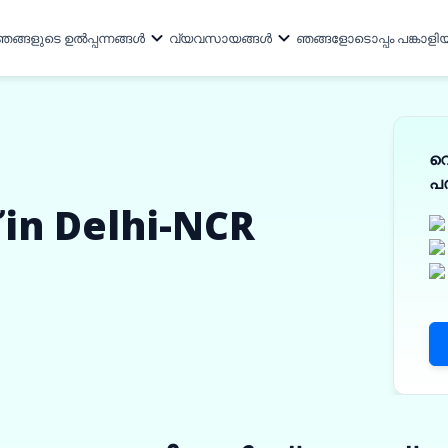
ഞങ്ങളുടെ ഉൽപ്പന്നങ്ങൾ
വ്യവസായങ്ങൾ
ഞങ്ങളോടൊപ്പം പങ്കാളി
ഞങ്ങളെക്കുറിച്ച്
ങൾ
എല്ലാ വ്യവസായങ്ങളും
ഞങ്ങൾ ആരാണ്
വിഭവങ്ങൾ
ടീം
വ
ഓട്ടോ ആൻഡ് ഓട്ടോ അനുബന്ധ
അടിസ്ഥാന സൗകര്യങ്ങൾ
പ
മറ്റ് വിവരങ്ങൾ
വ്യാപാര വായ്പ
നിക്ഷേപകർ
ഘടകങ്ങൾ
in Delhi-NCR
ലോജിസ്റ്റിക്സ് പങ്കിടുക
ഇൻവെസ്റ്റർ റിലേഷൻസ്
ക്യാപിറ്റൽ ഗുഡ്‌സും PEB-യും
ൻസ്
മെഷിനറി ഫിനാൻസ്
വായ്പാ പങ്കാളികൾ
പേപ്പർ, പോളിമർ കൂടാതെ
ഉപഭോക്തൃ ഉൽപ്പന്നങ്ങൾ,
ിംഗ്
വസ്തുവിന്മേലുള്ള വായ്പ
വ്യാവസായിക രാസവസ്തുക്
ഇലക്ട്രിക്കൽ & ഇലക്ട്രോണിക്സ്
ഫാർമസ്യൂട്ടിക്കൽസ് & മെഡ
സഹായം
ഇ-മൊബിലിറ്റി
ഉപകരണങ്ങൾ
പവർ, സോളാർ & ചെറുകിട
ധനകാര്യ സ്ഥാപനം
ഉപകരണങ്ങൾ
ഫിനിഷ്ഡ് ഗാർമെന്റ്സ്
ഉദ്ദേശ്യ സ്ഥാപനങ്ങൾ