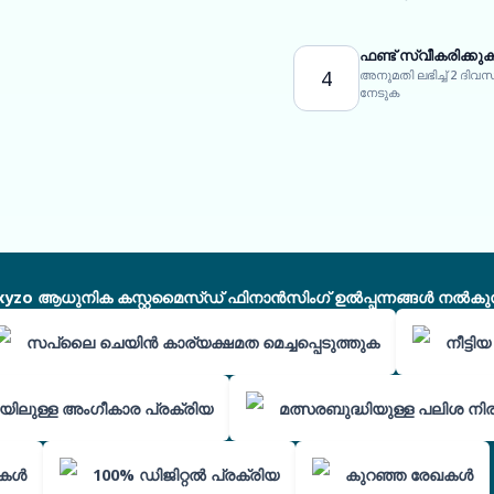
ഫണ്ട് സ്വീകരിക്കു
4
അനുമതി ലഭിച്ച് 2 ദി
നേടുക
xyzo ആധുനിക കസ്റ്റമൈസ്ഡ് ഫിനാൻസിംഗ് ഉൽപ്പന്നങ്ങൾ നൽകുന്
സപ്ലൈ ചെയിൻ കാര്യക്ഷമത മെച്ചപ്പെടുത്തുക
നീട്ട
യിലുള്ള അംഗീകാര പ്രക്രിയ
മത്സരബുദ്ധിയുള്ള പലിശ നി
ുകൾ
100% ഡിജിറ്റൽ പ്രക്രിയ
കുറഞ്ഞ രേഖകൾ