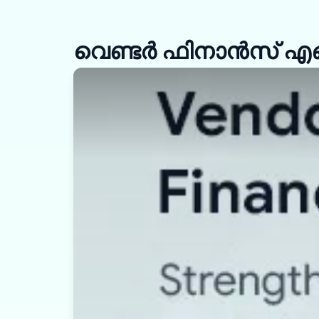
വെണ്ടർ ഫിനാൻസ് എങ്