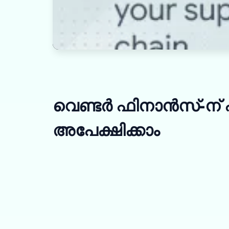
വെണ്ടർ ഫിനാൻസ്-ന്
അപേക്ഷിക്കാം