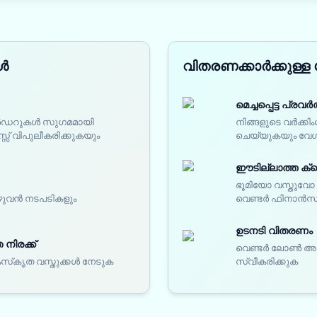
ങൾ
വിതരണക്കാർക്കുള്ള
മെച്ചപ്പെട്ട പ്
 ഓർഡറുകൾ സുഗമമായി
നിങ്ങളുടെ വർക്കി
സ് വിപുലീകരിക്കുകയും
ചെയ്യുകയും വേഗ
ഈടില്ലാത്ത ക്ര
ഭൂമിയോ വസ്തുവ
ഴുവൻ നടപടികളും
വെണ്ടർ ഫിനാൻസ്
ഉടനടി വിതരണം
നിരക്ക്
വെണ്ടർ ലോൺ അനുവദ
ംസ്‌കൃത വസ്തുക്കൾ നേടുക
സ്വീകരിക്കുക