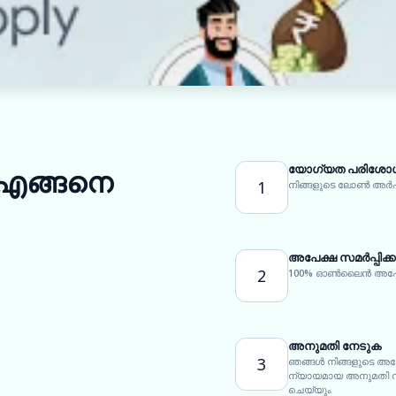
യോഗ്യത പരിശോധി
 എങ്ങനെ
1
നിങ്ങളുടെ ലോൺ അർ
അപേക്ഷ സമർപ്പിക്
2
100% ഓൺലൈൻ അപേക്ഷ
അനുമതി നേടുക
3
ഞങ്ങൾ നിങ്ങളുടെ അപ
ന്യായമായ അനുമതി നിർ
ചെയ്യും