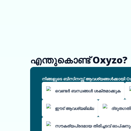
എന്തുകൊണ്ട് Oxyzo?
നിങ്ങളുടെ ബിസിനസ്സ് ആവശ്യങ്ങൾക്കായി O
വെണ്ടർ ബന്ധങ്ങൾ ശക്തമാക്കുക
ഈട് ആവശ്യമില്ല
ദ്രുതഗതി
സൗകര്യപ്രദമായ തിരിച്ചടവ് ഓപ്ഷന