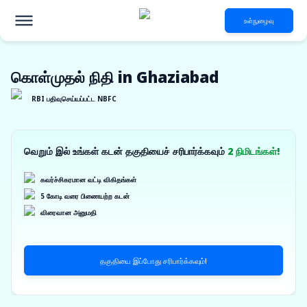
உள்நுழைவு
கொள்முதல் நிதி in Ghaziabad
RBI பதிவுசெய்யப்பட்ட NBFC
வெறும் இல் உங்கள் கடன் தகுதியைச் சரிபார்க்கவும்
2 நிமிடங்கள்!
கவர்ச்சிகரமான வட்டி விகிதங்கள்
5 கோடி வரை பிணையற்ற கடன்
விரைவான அனுமதி
தகுதியை இப்போது சரிபார்க்கவும்!