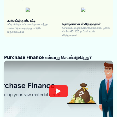
பயன்பாட்டிற்கு ஏற்ப வட்டி
நெகிழ்வான கடன் விதிமுறைகள்
வட்டி விகிதம் சரியான தொகை மற்றும்
செயல்பாட்டு மூலதனத் தேவைகளைப் பூர்த்தி
பயன்பாட்டு காலத்திற்கு மட்டுமே
செய்ய 60-120 நாட்கள் கடன்
வசூலிக்கப்படும்
விதிமுறைகள்
Purchase Finance எவ்வாறு செயல்படுகிறது?
Watch