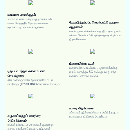
மலிவான கொள்முதல்
உங்கள் சப்ளையர்களுக்கு முன்கூட்டியே
மேம்படுத்தப்பட்ட செயல்பாட்டு மூலதன
பணம் செலுத்தி, சிறந்த விலையில்
சுழற்சிகள்
மூலப்பொருட்களைப் பெறுங்கள்
பணப்புழக்க சிக்கல்களைத் தீர்ப்பதன் மூலம்
உங்கள் செயல்பாட்டு மூலதனத்தை சிறப்பாக
நிர்வகிக்கவும்
பிணையில்லா கடன்
பிணையற்ற செயல்பாட்டு மூலதனத்திற்கு
டிஜிட்டல் மற்றும் எளிமையான
நிலம், சொத்து, BG அல்லது வேறு எந்த
செயல்முறை
பிணையும் தேவையில்லை
சில கிளிக்குகளில் ஆன்லைனில் கடன்
வசதிக்கு (credit line) விண்ணப்பிக்கவும்.
உடனடி விநியோகம்
சப்ளையர் இன்வாய்ஸ்கள் சமர்ப்பித்தவுடன்
வருவாய் மற்றும் லாபத்தை
உடனடியாக நிதியைப் பெறுங்கள்
அதிகரிக்கவும்
உங்கள் உள்ளீட்டுச் செலவைக் குறைத்து
அதிக லாபத்தைப் பதிவு செய்யுங்கள்