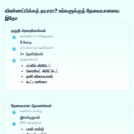
விண்ணப்பிக்கத் தயாரா? உங்களுக்குத் தேவையானவை
இதோ
தகுதி அளவுகோல்கள்
குறைந்தபட்ச விற்றுமுதல்
₹3 கோடி
செயல்பாட்டு ஆண்டுகள்
3+ ஆண்டுகள்
நிறுவனங்கள்
பப்ளிக் லிமிடெட்
பிரைவேட் லிமிட்டெட்
தனி உரிமையாளர்
கூட்டாண்மை
தேவையான ஆவணங்கள்
வணிகச் சான்று
ஜிஎஸ்டிஐஎன்
KYC விவரங்கள்
பான் கார்டு