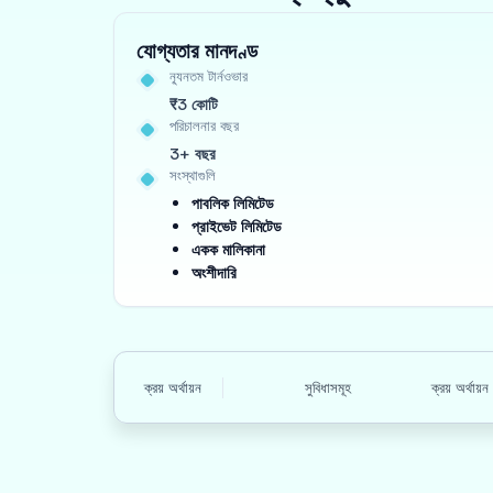
যোগ্যতার মানদণ্ড
ন্যূনতম টার্নওভার
₹3 কোটি
পরিচালনার বছর
3+ বছর
সংস্থাগুলি
পাবলিক লিমিটেড
প্রাইভেট লিমিটেড
একক মালিকানা
অংশীদারি
ক্রয় অর্থায়ন
সুবিধাসমূহ
ক্রয় অর্থায