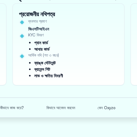
প্রয়োজনীয় নথিপত্র
ব্যবসার প্রমাণ
জিএসটিআইএন
KYC বিবরণ
প্যান কার্ড
আধার কার্ড
আর্থিক নথি (গত ৩ বছর)
ব্যাঙ্ক স্টেটমেন্ট
ব্যালেন্স শিট
লাভ ও ক্ষতির বিবরণী
়ন কীভাবে কাজ করে?
কিভাবে আবেদন করবেন
কেন Oxyzo