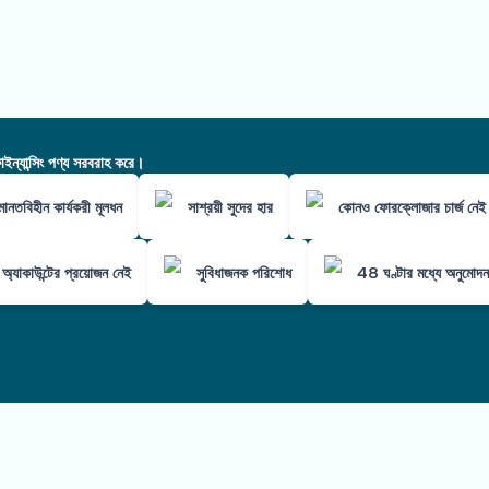
ন্যান্সিং পণ্য সরবরাহ করে।
মানতবিহীন কার্যকরী মূলধন
সাশ্রয়ী সুদের হার
কোনও ফোরক্লোজার চার্জ নেই
ক অ্যাকাউন্টের প্রয়োজন নেই
সুবিধাজনক পরিশোধ
48 ঘণ্টার মধ্যে অনুমোদন