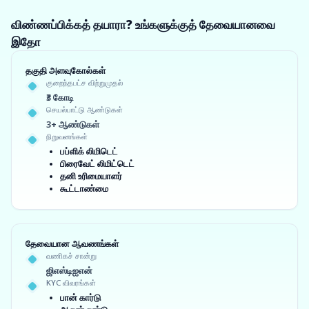
விண்ணப்பிக்கத் தயாரா? உங்களுக்குத் தேவையானவை
இதோ
தகுதி அளவுகோல்கள்
குறைந்தபட்ச விற்றுமுதல்
₹3 கோடி
செயல்பாட்டு ஆண்டுகள்
3+ ஆண்டுகள்
நிறுவனங்கள்
பப்ளிக் லிமிடெட்
பிரைவேட் லிமிட்டெட்
தனி உரிமையாளர்
கூட்டாண்மை
தேவையான ஆவணங்கள்
வணிகச் சான்று
ஜிஎஸ்டிஐஎன்
KYC விவரங்கள்
பான் கார்டு