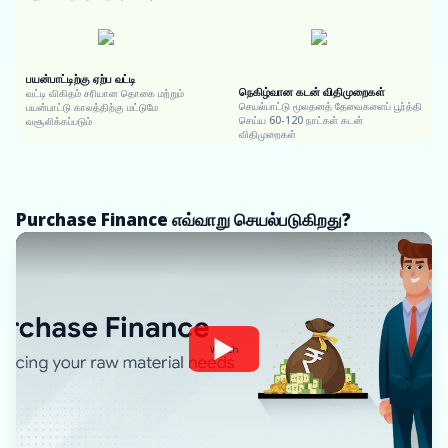
பயன்பாட்டிற்கு ஏற்ப வட்டி
நெகிழ்வான கடன் விதிமுறைகள்
வட்டி விகிதம் சரியான தொகை மற்றும்
செயல்பாட்டு மூலதனத் தேவைகளைப் பூர்த்தி
பயன்பாட்டு காலத்திற்கு மட்டுமே
செய்ய 60-120 நாட்கள் கடன்
வசூலிக்கப்படும்
விதிமுறைகள்
Purchase Finance எவ்வாறு செயல்படுகிறது?
Watch