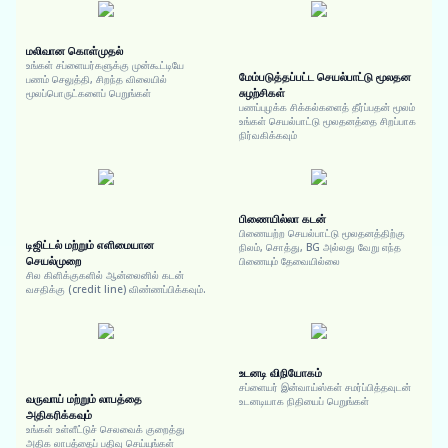
மலிவான கொள்முதல்
உங்கள் சப்ளையர்களுக்கு முன்கூட்டியே
மேம்படுத்தப்பட்ட செயல்பாட்டு மூலதன
பணம் செலுத்தி, சிறந்த விலையில்
சுழற்சிகள்
மூலப்பொருட்களைப் பெறுங்கள்
பணப்புழக்க சிக்கல்களைத் தீர்ப்பதன் மூலம்
உங்கள் செயல்பாட்டு மூலதனத்தை சிறப்பாக
நிர்வகிக்கவும்
பிணையில்லா கடன்
பிணையற்ற செயல்பாட்டு மூலதனத்திற்கு
டிஜிட்டல் மற்றும் எளிமையான
நிலம், சொத்து, BG அல்லது வேறு எந்த
செயல்முறை
பிணையும் தேவையில்லை
சில கிளிக்குகளில் ஆன்லைனில் கடன்
வசதிக்கு (credit line) விண்ணப்பிக்கவும்.
உடனடி விநியோகம்
சப்ளையர் இன்வாய்ஸ்கள் சமர்ப்பித்தவுடன்
வருவாய் மற்றும் லாபத்தை
உடனடியாக நிதியைப் பெறுங்கள்
அதிகரிக்கவும்
உங்கள் உள்ளீட்டுச் செலவைக் குறைத்து
அதிக லாபத்தைப் பதிவு செய்யுங்கள்