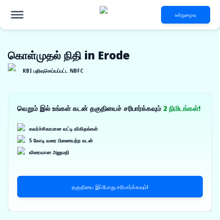
உள்நுழைவு
கொள்முதல் நிதி in Erode
RBI பதிவுசெய்யப்பட்ட NBFC
வெறும் இல் உங்கள் கடன் தகுதியைச் சரிபார்க்கவும்
2 நிமிடங்கள்!
கவர்ச்சிகரமான வட்டி விகிதங்கள்
5 கோடி வரை பிணையற்ற கடன்
விரைவான அனுமதி
தகுதியை இப்போது சரிபார்க்கவும்!