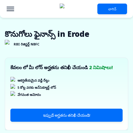
లాగిన్
కొనుగోలు ఫైనాన్స్ in Erode
RBI రిజిస్టర్డ్ NBFC
కేవలం లో మీ లోన్ అర్హతను తనిఖీ చేయండి
2 నిమిషాలు!
ఆకర్షణీయమైన వడ్డీ రేట్లు
5 కోట్ల వరకు అన్‌సెక్యూర్డ్ లోన్
వేగవంత ఆమోదం
ఇప్పుడే అర్హతను తనిఖీ చేయండి!