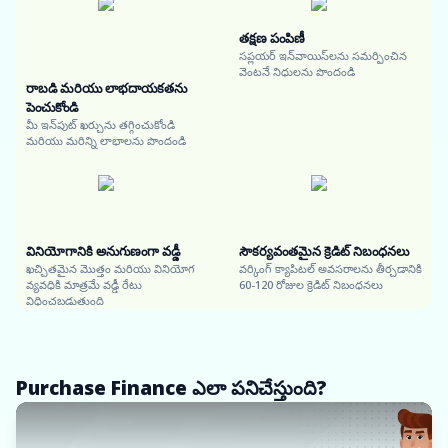
తక్షణ పంపిణీ
సప్లయర్ ఇన్‌వాయిస్‌లను సమర్పించిన
వెంటనే నిధులను పొందండి
రాబడి మరియు లాభదాయకతను
పెంచుకోండి
మీ ఇన్‌పుట్ ఖర్చును తగ్గించుకోండి
మరియు మరిన్ని లాభాలను పొందండి
వినియోగానికి అనుగుణంగా వడ్డీ
సౌకర్యవంతమైన క్రెడిట్ నిబంధనలు
ఖచ్చితమైన మొత్తం మరియు వినియోగ
వర్కింగ్ క్యాపిటల్ అవసరాలను తీర్చడానికి
వ్యవధికి మాత్రమే వడ్డీ రేటు
60-120 రోజుల క్రెడిట్ నిబంధనలు
విధించబడుతుంది
Purchase Finance ఎలా పనిచేస్తుంది?