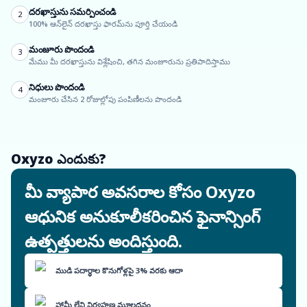
దరఖాస్తును సమర్పించండి
2
100% ఆన్‌లైన్ దరఖాస్తు ఫారమ్‌ను పూర్తి చేయండి
మంజూరు పొందండి
3
మేము మీ దరఖాస్తును విశ్లేషించి, తగిన మంజూరును ప్రతిపాదిస్తాము
నిధులు పొందండి
4
మంజూరు చేసిన 2 రోజుల్లోపు పంపిణీలను పొందండి
Oxyzo ఎందుకు?
మీ వ్యాపార అవసరాల కోసం Oxyzo
ఆధునిక అనుకూలీకరించిన ఫైనాన్సింగ్
ఉత్పత్తులను అందిస్తుంది.
ముడి పదార్థాల కొనుగోళ్లపై 3% వరకు ఆదా
హామీ లేని నిర్వహణ మూలధనం