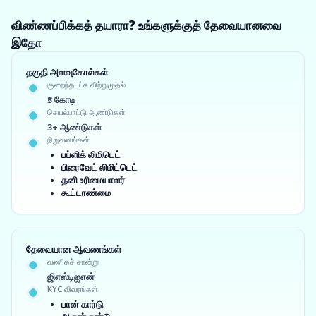
விண்ணப்பிக்கத் தயாரா? உங்களுக்குத் தேவையானவை
இதோ
தகுதி அளவுகோல்கள்
குறைந்தபட்ச விற்றுமுதல்
₹3 கோடி
செயல்பாட்டு ஆண்டுகள்
3+ ஆண்டுகள்
நிறுவனங்கள்
பப்ளிக் லிமிடெட்
பிரைவேட் லிமிட்டெட்
தனி உரிமையாளர்
கூட்டாண்மை
தேவையான ஆவணங்கள்
வணிகச் சான்று
ஜிஎஸ்டிஐஎன்
KYC விவரங்கள்
பான் கார்டு