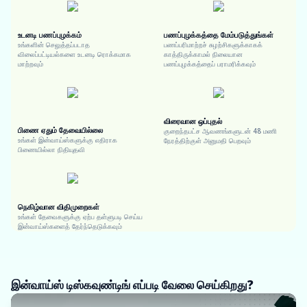
உடனடி பணப்புழக்கம்
பணப்புழக்கத்தை மேம்படுத்துங்கள்
உங்களின் செலுத்தப்படாத
பணப்பரிமாற்றச் சுழற்சிகளுக்காகக்
விலைப்பட்டியல்களை உடனடி ரொக்கமாக
காத்திருக்காமல் நிலையான
மாற்றவும்
பணப்புழக்கத்தைப் பராமரிக்கவும்
விரைவான ஒப்புதல்
பிணை ஏதும் தேவையில்லை
குறைந்தபட்ச ஆவணங்களுடன் 48 மணி
உங்கள் இன்வாய்ஸ்களுக்கு எதிராக
நேரத்திற்குள் அனுமதி பெறவும்
பிணையில்லா நிதியுதவி
நெகிழ்வான விதிமுறைகள்
உங்கள் தேவைகளுக்கு ஏற்ப தள்ளுபடி செய்ய
இன்வாய்ஸ்களைத் தேர்ந்தெடுக்கவும்
இன்வாய்ஸ் டிஸ்கவுண்டிங் எப்படி வேலை செய்கிறது?