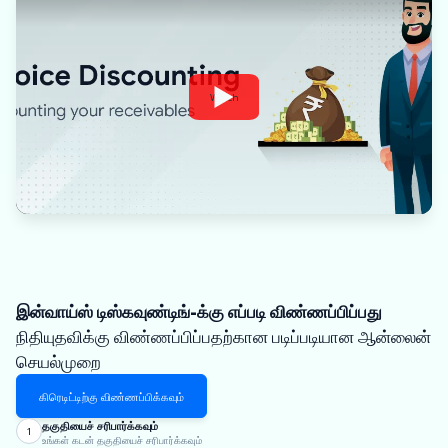
Watch
இன்வாய்ஸ் டிஸ்கவுண்டிங்-க்கு எப்படி விண்ணப்பிப்பது
நிதியுதவிக்கு விண்ணப்பிப்பதற்கான படிப்படியான ஆன்லைன்
செயல்முறை
கிரெடிட்டிற்கு விண்ணப்பிக்கவும்
தகுதியைச் சரிபார்க்கவும்
1
உங்கள் கடன் தகுதியைச் சரிபார்க்கவும்