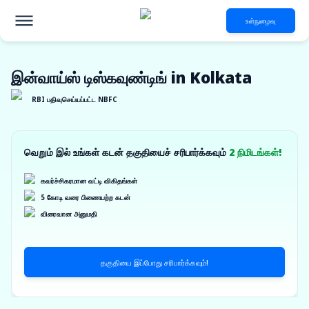
உள்நுழைவு
இன்வாய்ஸ் டிஸ்கவுண்டிங் in Kolkata
RBI பதிவுசெய்யப்பட்ட NBFC
வெறும் இல் உங்கள் கடன் தகுதியைச் சரிபார்க்கவும்
2 நிமிடங்கள்!
கவர்ச்சிகரமான வட்டி விகிதங்கள்
5 கோடி வரை பிணையற்ற கடன்
விரைவான அனுமதி
தகுதியை இப்போது சரிபார்க்கவும்!