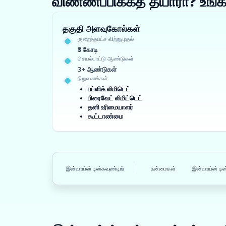
விண்ணப்பிக்கத் தயாரா? உ
தகுதி அளவுகோல்கள்
குறைந்தபட்ச விற்றுமுதல்
₹3 கோடி
செயல்பாட்டு ஆண்டுகள்
3+ ஆண்டுகள்
நிறுவனங்கள்
பப்ளிக் லிமிடெட்
பிரைவேட் லிமிட்டெட்
தனி உரிமையாளர்
கூட்டாண்மை
இன்வாய்ஸ் டிஸ்கவுண்டிங்
நன்மைகள்
இன்வாய்ஸ் டிஸ