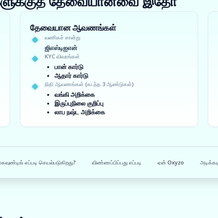
ங்களுக்குத் தேவையானவை இதோ
தேவையான ஆவணங்கள்
வணிகச் சான்று
ஜிஎஸ்டிஐஎன்
KYC விவரங்கள்
பான் கார்டு
ஆதார் கார்டு
நிதி ஆவணங்கள் (கடந்த 3 ஆண்டுகள்)
வங்கி அறிக்கை
இருப்புநிலை குறிப்பு
லாப நஷ்ட அறிக்கை
்கவுண்டிங் எப்படி செயல்படுகிறது?
விண்ணப்பிப்பது எப்படி
ஏன் Oxyzo
அடிக்கட