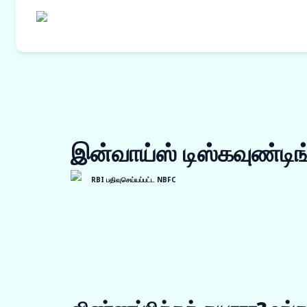
எங்களின் தயாரி
கொள்முதல் நி
இன்வாய்ஸ் டிஸ்கவுண்டி
ஒர்க் ஆர்டர் ப
இன்வாய்ஸ் டிஸ்
RBI பதிவுசெய்யப்பட்ட NBFC
விற்பனையாளர் 