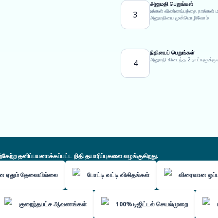
அனுமதி பெறுங்கள்
உங்கள் விண்ணப்பத்தை நாங்கள் ம
3
அனுமதியை முன்மொழிவோம்
நிதியைப் பெறுங்கள்
அனுமதி கிடைத்த 2 நாட்களுக்கு
4
ற்ற தனிப்பயனாக்கப்பட்ட நிதி தயாரிப்புகளை வழங்குகிறது.
ை ஏதும் தேவையில்லை
போட்டி வட்டி விகிதங்கள்
விரைவான ஒப்ப
குறைந்தபட்ச ஆவணங்கள்
100% டிஜிட்டல் செயல்முறை