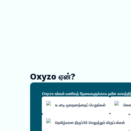
Oxyzo ஏன்?
Oxyzo உங்கள் வணிகத் தேவைகளுக்காக நவீன காலத்திற்கே
உடனடி மூலதனத்தைப் பெறுங்கள்
பிண
நெகிழ்வான திருப்பிச் செலுத்தும் விருப்பங்கள்