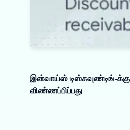
இன்வாய்ஸ் டிஸ்கவுண்டிங்-க்கு 
விண்ணப்பிப்பது