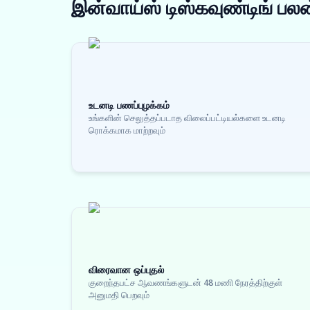
இன்வாய்ஸ் டிஸ்கவுண்டிங்
பலன
உடனடி பணப்புழக்கம்
உங்களின் செலுத்தப்படாத விலைப்பட்டியல்களை உடனடி
ரொக்கமாக மாற்றவும்
விரைவான ஒப்புதல்
குறைந்தபட்ச ஆவணங்களுடன் 48 மணி நேரத்திற்குள்
அனுமதி பெறவும்