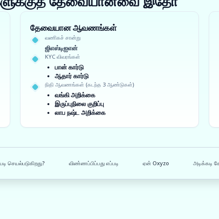
ங்களுக்குத் தேவையானவை இதோ
தேவையான ஆவணங்கள்
வணிகச் சான்று
ஜிஎஸ்டிஐஎன்
KYC விவரங்கள்
பான் கார்டு
ஆதார் கார்டு
நிதி ஆவணங்கள் (கடந்த 3 ஆண்டுகள்)
வங்கி அறிக்கை
இருப்புநிலை குறிப்பு
லாப நஷ்ட அறிக்கை
படி செயல்படுகிறது?
விண்ணப்பிப்பது எப்படி
ஏன் Oxyzo
அடிக்கடி க