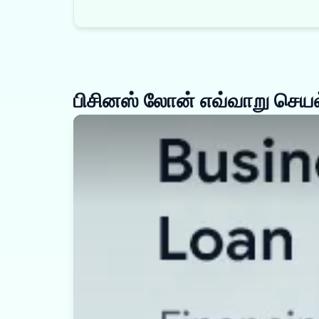
பிசினஸ் லோன் எவ்வாறு செயல