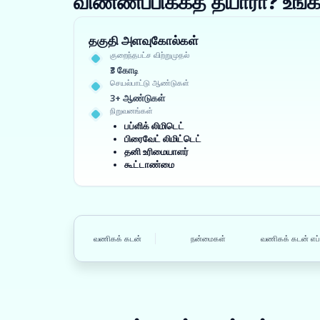
விண்ணப்பிக்கத் தயாரா? உ
தகுதி அளவுகோல்கள்
குறைந்தபட்ச விற்றுமுதல்
₹3 கோடி
செயல்பாட்டு ஆண்டுகள்
3+ ஆண்டுகள்
நிறுவனங்கள்
பப்ளிக் லிமிடெட்
பிரைவேட் லிமிட்டெட்
தனி உரிமையாளர்
கூட்டாண்மை
வணிகக் கடன்
நன்மைகள்
வணிகக் கடன் எப்