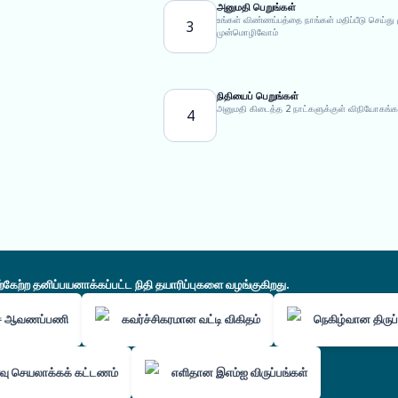
அனுமதி பெறுங்கள்
உங்கள் விண்ணப்பத்தை நாங்கள் மதிப்பீடு செய
3
முன்மொழிவோம்
நிதியைப் பெறுங்கள்
அனுமதி கிடைத்த 2 நாட்களுக்குள் விநியோகங்க
4
ற்ற தனிப்பயனாக்கப்பட்ட நிதி தயாரிப்புகளை வழங்குகிறது.
்ச ஆவணப்பணி
கவர்ச்சிகரமான வட்டி விகிதம்
நெகிழ்வான திருப்
ு செயலாக்கக் கட்டணம்
எளிதான இஎம்ஐ விருப்பங்கள்