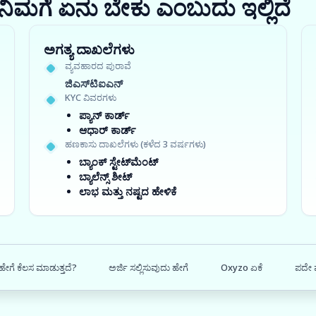
ರಾ? ನಿಮಗೆ ಏನು ಬೇಕು ಎಂಬುದು ಇಲ್ಲಿದೆ
ಅಗತ್ಯ ದಾಖಲೆಗಳು
ವ್ಯವಹಾರದ ಪುರಾವೆ
ಜಿಎಸ್‍ಟಿಐಎನ್
KYC ವಿವರಗಳು
ಪ್ಯಾನ್ ಕಾರ್ಡ್
ಆಧಾರ್ ಕಾರ್ಡ್
ಹಣಕಾಸು ದಾಖಲೆಗಳು (ಕಳೆದ 3 ವರ್ಷಗಳು)
ಬ್ಯಾಂಕ್ ಸ್ಟೇಟ್‌ಮೆಂಟ್
ಬ್ಯಾಲೆನ್ಸ್ ಶೀಟ್
ಲಾಭ ಮತ್ತು ನಷ್ಟದ ಹೇಳಿಕೆ
ಹೇಗೆ ಕೆಲಸ ಮಾಡುತ್ತದೆ?
ಅರ್ಜಿ ಸಲ್ಲಿಸುವುದು ಹೇಗೆ
Oxyzo ಏಕೆ
ಪದೇ ಪ