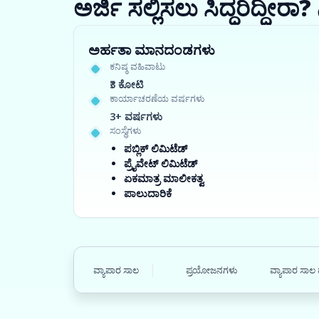
ಅರ್ಜಿ ಸಲ್ಲಿಸಲು ಸಿದ್ಧರಿದ್ದೀ
ಅರ್ಹತಾ ಮಾನದಂಡಗಳು
ಕನಿಷ್ಠ ವಹಿವಾಟು
₹3 ಕೋಟಿ
ಕಾರ್ಯಾಚರಣೆಯ ವರ್ಷಗಳು
3+ ವರ್ಷಗಳು
ಸಂಸ್ಥೆಗಳು
ಪಬ್ಲಿಕ್ ಲಿಮಿಟೆಡ್
ಪ್ರೈವೇಟ್ ಲಿಮಿಟೆಡ್
ಏಕಮಾತ್ರ ಮಾಲೀಕತ್ವ
ಪಾಲುದಾರಿಕೆ
ವ್ಯಾಪಾರ ಸಾಲ
ಪ್ರಯೋಜನಗಳು
ವ್ಯಾಪಾರ ಸಾಲ 