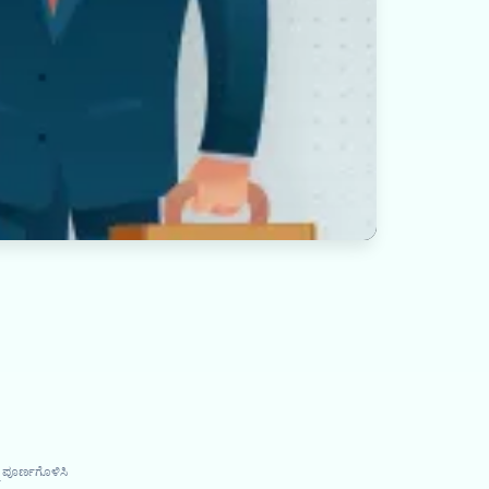
ು ಪೂರ್ಣಗೊಳಿಸಿ