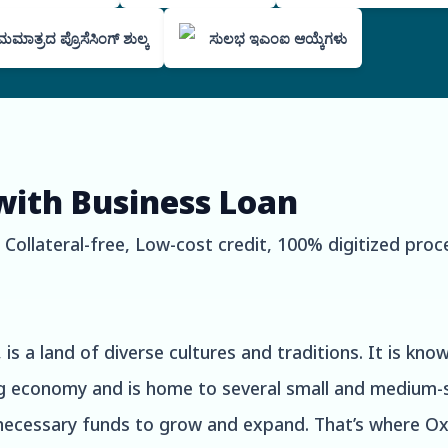
ಮಾತ್ರದ ಪ್ರೊಸೆಸಿಂಗ್ ಶುಲ್ಕ
ಸುಲಭ ಇಎಂಐ ಆಯ್ಕೆಗಳು
with Business Loan
ollateral-free, Low-cost credit, 100% digitized proc
s a land of diverse cultures and traditions. It is known
g economy and is home to several small and medium-s
 necessary funds to grow and expand. That’s where O