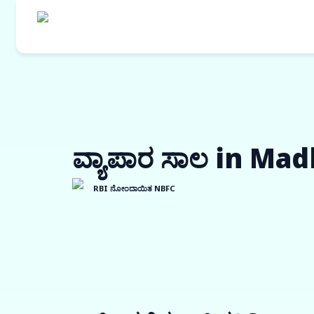
ವ್ಯಾಪಾರ ಸಾಲ in Ma
RBI ನೋಂದಾಯಿತ NBFC