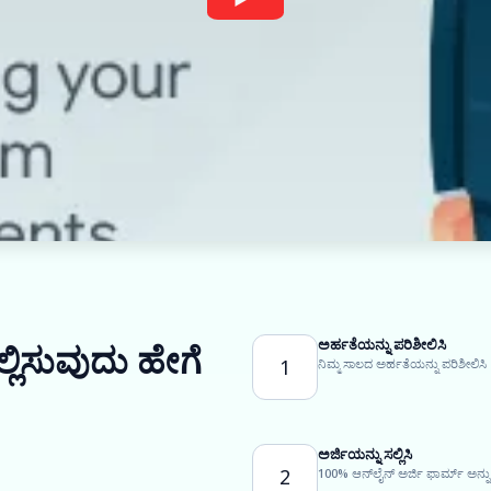
ಅರ್ಹತೆಯನ್ನು ಪರಿಶೀಲಿಸಿ
್ಲಿಸುವುದು ಹೇಗೆ
1
ನಿಮ್ಮ ಸಾಲದ ಅರ್ಹತೆಯನ್ನು ಪರಿಶೀಲಿಸಿ
ಅರ್ಜಿಯನ್ನು ಸಲ್ಲಿಸಿ
2
100% ಆನ್‌ಲೈನ್ ಅರ್ಜಿ ಫಾರ್ಮ್ ಅನ್ನ