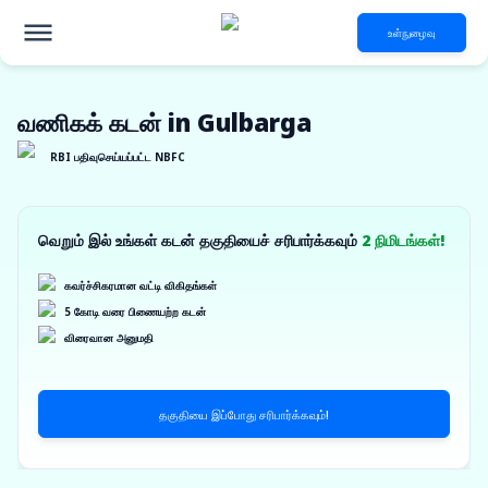
உள்நுழைவு
வணிகக் கடன் in Gulbarga
RBI பதிவுசெய்யப்பட்ட NBFC
வெறும் இல் உங்கள் கடன் தகுதியைச் சரிபார்க்கவும்
2 நிமிடங்கள்!
கவர்ச்சிகரமான வட்டி விகிதங்கள்
5 கோடி வரை பிணையற்ற கடன்
விரைவான அனுமதி
தகுதியை இப்போது சரிபார்க்கவும்!