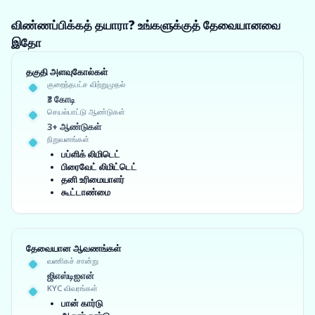
விண்ணப்பிக்கத் தயாரா? உங்களுக்குத் தேவையானவை
இதோ
தகுதி அளவுகோல்கள்
குறைந்தபட்ச விற்றுமுதல்
₹3 கோடி
செயல்பாட்டு ஆண்டுகள்
3+ ஆண்டுகள்
நிறுவனங்கள்
பப்ளிக் லிமிடெட்
பிரைவேட் லிமிட்டெட்
தனி உரிமையாளர்
கூட்டாண்மை
தேவையான ஆவணங்கள்
வணிகச் சான்று
ஜிஎஸ்டிஐஎன்
KYC விவரங்கள்
பான் கார்டு