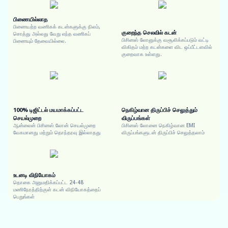
பிணையில்லாத
பிணையற்ற வணிகக் கடன்களுக்கு நிலம்,
குறைந்த செலவில் கடன்
சொத்து அல்லது வேறு எந்த வணிகப்
பிசினஸ் லோனுக்கு வசூலிக்கப்படும் வட்டி
பிணையும் தேவையில்லை.
விகிதம் மற்ற கடன்களை விட ஒப்பீட்டளவில்
குறைவாக உள்ளது.
100% டிஜிட்டல் மயமாக்கப்பட்ட
நெகிழ்வான திருப்பிச் செலுத்தும்
செயல்முறை
விருப்பங்கள்
ஆன்லைன் பிசினஸ் லோன் செயல்முறை
பிசினஸ் லோனை நெகிழ்வான EMI
வேகமானது மற்றும் தொந்தரவு இல்லாதது
விருப்பங்களுடன் திருப்பிச் செலுத்தலாம்
உடனடி விநியோகம்
தொகை அனுமதிக்கப்பட்ட 24-48
மணிநேரத்திற்குள் கடன் விநியோகத்தைப்
பெறுங்கள்