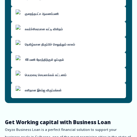
குறைந்தபட்ச ஆவணப்பணி
கவர்ச்சிகரமான வட்டி விகிதம்
நெகிழ்வான திருப்பிச் செலுத்தும் காலம்
48 மணி நேரத்திற்குள் ஒப்புதல்
பெயரளவு செயலாக்கக் கட்டணம்
எளிதான இஎம்ஐ விருப்பங்கள்
Get Working capital with Business Loan
Oxyzo Business Loan is a perfect financial solution to support your
business goals in Gulbarga, one of the most promising cities in the state of