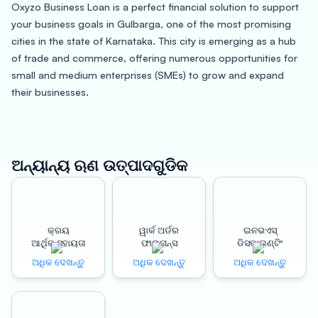
Oxyzo Business Loan is a perfect financial solution to support
your business goals in Gulbarga, one of the most promising
cities in the state of Karnataka. This city is emerging as a hub
of trade and commerce, offering numerous opportunities for
small and medium enterprises (SMEs) to grow and expand
their businesses.
Our business loans are designed to provide maximum financial
support with minimal hassle. With collateral-free loans, you can
secure funding without putting your assets at risk. The low-
ଅନ୍ୟାନ୍ୟ ଋଣ ଉତ୍ପାଦଗୁଡିକ
cost credit helps to keep your expenses under control, so you
can focus on business growth. The 100% digitized process
ensures that you get quick approval and disbursement of
funds. We understand that running a business can be
କ୍ରୟ
ୱାର୍କ ଅର୍ଡର
ଇନଭଏସ୍
ଆର୍ଥିକ ସହାୟତା
ଫାଇନାନ୍ସ
ଡିସକାଉଣ୍ଟିଂ
challenging, which is why we offer flexible repayment options
that suit your cash flow.
ଅଧିକ ଦେଖନ୍ତୁ
ଅଧିକ ଦେଖନ୍ତୁ
ଅଧିକ ଦେଖନ୍ତୁ
Gulbarga, also known as Kalaburagi, is located in the northern
part of Karnataka. The city is known for its ancient monuments,