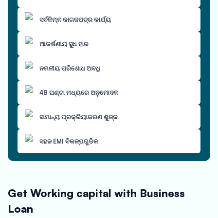
ସର୍ବନିମ୍ନ କାଗଜପତ୍ର କାର୍ଯ୍ୟ
ଆକର୍ଷଣୀୟ ସୁଧ ହାର
ନମନୀୟ ପରିଶୋଧ ଅବଧି
48 ଘଣ୍ଟା ମଧ୍ୟରେ ଅନୁମୋଦନ
ସାମାନ୍ୟ ପ୍ରକ୍ରିୟାକରଣ ଶୁଳ୍କ
ସହଜ EMI ବିକଳ୍ପଗୁଡିକ
Get Working capital with Business
Loan