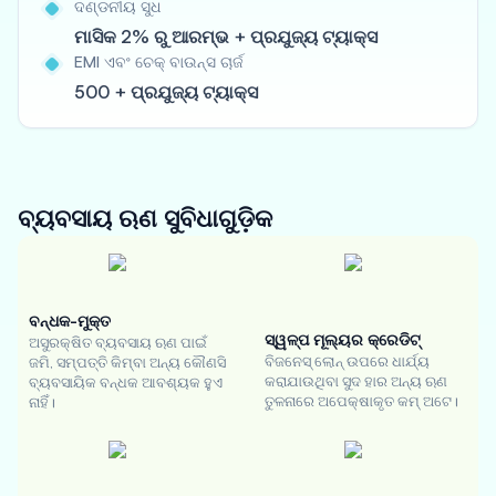
ଦଣ୍ଡନୀୟ ସୁଧ
ମାସିକ 2% ରୁ ଆରମ୍ଭ + ପ୍ରଯୁଜ୍ୟ ଟ୍ୟାକ୍ସ
EMI ଏବଂ ଚେକ୍ ବାଉନ୍ସ ଚାର୍ଜ
500 + ପ୍ରଯୁଜ୍ୟ ଟ୍ୟାକ୍ସ
ବ୍ୟବସାୟ ଋଣ
ସୁବିଧାଗୁଡ଼ିକ
ବନ୍ଧକ-ମୁକ୍ତ
ସ୍ୱଳ୍ପ ମୂଲ୍ୟର କ୍ରେଡିଟ୍
ଅସୁରକ୍ଷିତ ବ୍ୟବସାୟ ଋଣ ପାଇଁ
ବିଜନେସ୍ ଲୋନ୍ ଉପରେ ଧାର୍ଯ୍ୟ
ଜମି, ସମ୍ପତ୍ତି କିମ୍ବା ଅନ୍ୟ କୌଣସି
କରାଯାଉଥିବା ସୁଦ ହାର ଅନ୍ୟ ଋଣ
ବ୍ୟବସାୟିକ ବନ୍ଧକ ଆବଶ୍ୟକ ହୁଏ
ତୁଳନାରେ ଅପେକ୍ଷାକୃତ କମ୍ ଅଟେ।
ନାହିଁ।