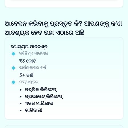
ଆବେଦନ କରିବାକୁ ପ୍ରସ୍ତୁତ କି? ଆପଣଙ୍କୁ କ’ଣ
ଆବଶ୍ୟକ ହେବ ତାହା ଏଠାରେ ଅଛି
ଯୋଗ୍ୟତା ମାନଦଣ୍ଡ
ସର୍ବନିମ୍ନ କାରବାର
₹3 କୋଟି
କାର୍ଯ୍ୟକାଳର ବର୍ଷ
3+ ବର୍ଷ
ସଂସ୍ଥାଗୁଡ଼ିକ
ପବ୍ଲିକ ଲିମିଟେଡ୍
ପ୍ରାଇଭେଟ୍ ଲିମିଟେଡ୍
ଏକକ ମାଲିକାନା
ଭାଗିଦାରୀ