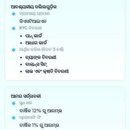
ଆବଶ୍ୟକୀୟ ଦଲିଲଗୁଡ଼ିକ
ବ୍ୟବସାୟ ପ୍ରମାଣ
ଜିଏସଟିଆଇଏନ
KYC ବିବରଣୀ
ପାନ୍ କାର୍ଡ
ଆଧାର କାର୍ଡ
ଆର୍ଥିକ ଦଲିଲ (ବିଗତ 3 ବର୍ଷ)
ବ୍ୟାଙ୍କ ବିବରଣୀ
ବାଲାନ୍ସ ସିଟ୍
ଲାଭ ଏବଂ କ୍ଷତି ବିବରଣୀ
ଆମର ସର୍ତ୍ତାବଳୀ
ସୁଧ ହାର
ବାର୍ଷିକ 12% ରୁ ଆରମ୍ଭ
ପ୍ରୋସେସିଂ ଫି
ବାର୍ଷିକ 1% ରୁ ଆରମ୍ଭ