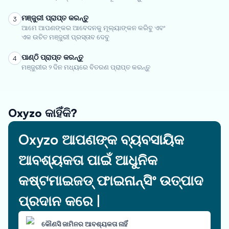
ମଞ୍ଜୁରୀ ପ୍ରାପ୍ତ କରନ୍ତୁ
3
ଆମେ ଆପଣଙ୍କର ଆବେଦନକୁ ମୂଲ୍ୟାଙ୍କନ କରିବୁ ଏବଂ
ଏକ ଉଚିତ ମଞ୍ଜୁରୀ ପ୍ରସ୍ତାବ ଦେବୁ
ପାଣ୍ଠି ପ୍ରାପ୍ତ କରନ୍ତୁ
4
ମଞ୍ଜୁରୀର ୨ ଦିନ ମଧ୍ୟରେ ବିତରଣ ପ୍ରାପ୍ତ କରନ୍ତୁ
Oxyzo କାହିଁକି?
Oxyzo ଆପଣଙ୍କ ବ୍ୟବସାୟିକ
ଆବଶ୍ୟକତା ପାଇଁ ଆଧୁନିକ
କଷ୍ଟମାଇଜଡ୍ ଫାଇନାନ୍ସିଂ ଉତ୍ପାଦ
ପ୍ରଦାନ କରେ |
କୌଣସି ଜାମିନର ଆବଶ୍ୟକତା ନାହିଁ