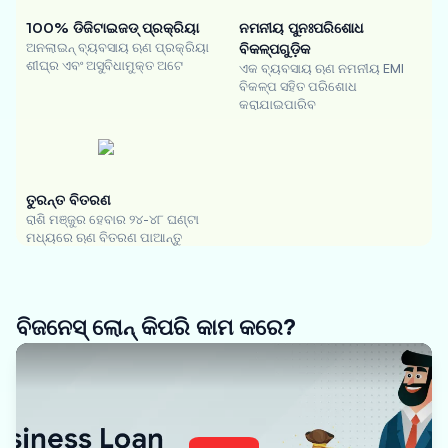
100% ଡିଜିଟାଇଜଡ୍ ପ୍ରକ୍ରିୟା
ନମନୀୟ ପୁନଃପରିଶୋଧ
ଅନଲାଇନ୍ ବ୍ୟବସାୟ ଋଣ ପ୍ରକ୍ରିୟା
ବିକଳ୍ପଗୁଡ଼ିକ
ଶୀଘ୍ର ଏବଂ ଅସୁବିଧାମୁକ୍ତ ଅଟେ
ଏକ ବ୍ୟବସାୟ ଋଣ ନମନୀୟ EMI
ବିକଳ୍ପ ସହିତ ପରିଶୋଧ
କରାଯାଇପାରିବ
ତୁରନ୍ତ ବିତରଣ
ରାଶି ମଞ୍ଜୁର ହେବାର ୨୪-୪୮ ଘଣ୍ଟା
ମଧ୍ୟରେ ଋଣ ବିତରଣ ପାଆନ୍ତୁ
ବିଜନେସ୍ ଲୋନ୍ କିପରି କାମ କରେ?