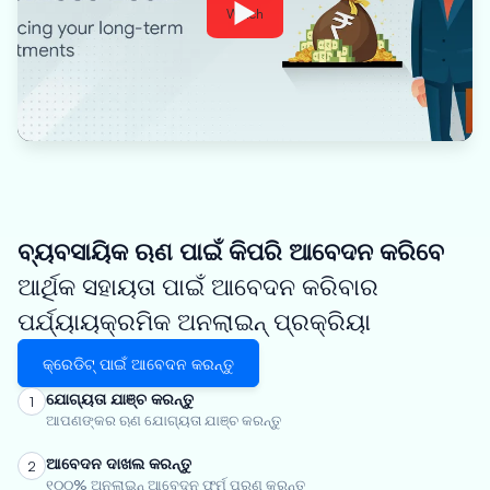
Watch
ବ୍ୟବସାୟିକ ଋଣ ପାଇଁ କିପରି ଆବେଦନ କରିବେ
ଆର୍ଥିକ ସହାୟତା ପାଇଁ ଆବେଦନ କରିବାର
ପର୍ଯ୍ୟାୟକ୍ରମିକ ଅନଲାଇନ୍ ପ୍ରକ୍ରିୟା
କ୍ରେଡିଟ୍ ପାଇଁ ଆବେଦନ କରନ୍ତୁ
ଯୋଗ୍ୟତା ଯାଞ୍ଚ କରନ୍ତୁ
1
ଆପଣଙ୍କର ଋଣ ଯୋଗ୍ୟତା ଯାଞ୍ଚ କରନ୍ତୁ
ଆବେଦନ ଦାଖଲ କରନ୍ତୁ
2
୧୦୦% ଅନଲାଇନ୍ ଆବେଦନ ଫର୍ମ ପୂରଣ କରନ୍ତୁ