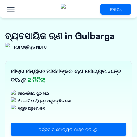
ଲଗଇନ୍
ବ୍ୟବସାୟିକ ଋଣ in Gulbarga
RBI ପଞ୍ଜିକୃତ NBFC
ମାତ୍ର ମଧ୍ୟରେ ଆପଣଙ୍କର ଋଣ ଯୋଗ୍ୟତା ଯାଞ୍ଚ
କରନ୍ତୁ
2 ମିନିଟ୍!
ଆକର୍ଷଣୀୟ ସୁଦ ହାର
5 କୋଟି ପର୍ଯ୍ୟନ୍ତ ଅସୁରକ୍ଷିତ ଋଣ
ଦ୍ରୁତ ଅନୁମୋଦନ
ବର୍ତ୍ତମାନ ଯୋଗ୍ୟତା ଯାଞ୍ଚ କରନ୍ତୁ!