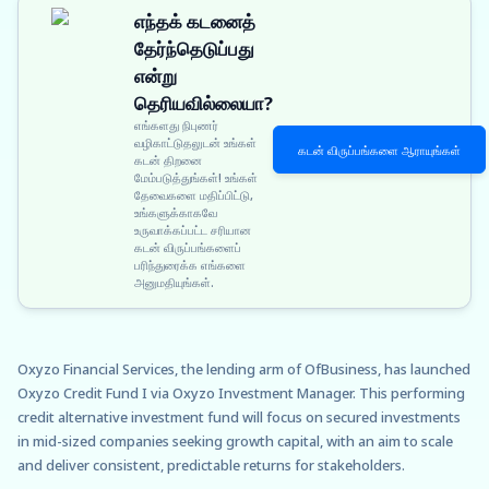
எந்தக் கடனைத்
தேர்ந்தெடுப்பது
என்று
தெரியவில்லையா?
எங்களது நிபுணர்
வழிகாட்டுதலுடன் உங்கள்
கடன் விருப்பங்களை ஆராயுங்கள்
கடன் திறனை
மேம்படுத்துங்கள்! உங்கள்
தேவைகளை மதிப்பிட்டு,
உங்களுக்காகவே
உருவாக்கப்பட்ட சரியான
கடன் விருப்பங்களைப்
பரிந்துரைக்க எங்களை
அனுமதியுங்கள்.
Oxyzo Financial Services, the lending arm of OfBusiness, has launched
Oxyzo Credit Fund I via Oxyzo Investment Manager. This performing
credit alternative investment fund will focus on secured investments
in mid-sized companies seeking growth capital, with an aim to scale
and deliver consistent, predictable returns for stakeholders.