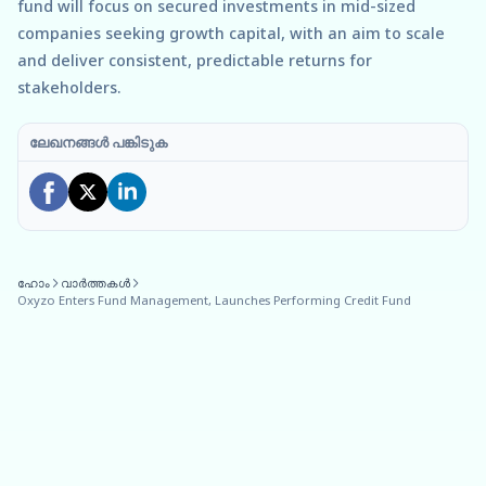
fund will focus on secured investments in mid-sized
companies seeking growth capital, with an aim to scale
and deliver consistent, predictable returns for
stakeholders.
ലേഖനങ്ങൾ പങ്കിടുക
ഹോം
വാർത്തകൾ
Oxyzo Enters Fund Management, Launches Performing Credit Fund