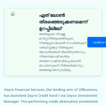
ഏത് ലോൺ
തിരഞ്ഞെടുക്കണമെന്ന്
ഉറപ്പില്ലേ?
ഞങ്ങളുടെ വിദഗ്ദ്ധ
മാർഗ്ഗനിർദ്ദേശത്തിലൂടെ
വായ്പാ
നിങ്ങളുടെ ലോൺ സാധ്യതകൾ
വർദ്ധിപ്പിക്കൂ! നിങ്ങളുടെ
ആവശ്യങ്ങൾ വിലയിരുത്താനും
നിങ്ങൾക്കായി മാത്രം
തയ്യാറാക്കിയ മികച്ച ലോൺ
ഓപ്ഷനുകൾ നിർദ്ദേശിക്കാനും
ഞങ്ങളെ അനുവദിക്കൂ.
Oxyzo Financial Services, the lending arm of OfBusiness,
has launched Oxyzo Credit Fund I via Oxyzo Investment
Manager. This performing credit alternative investment