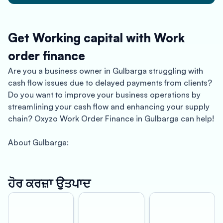
Get Working capital with Work
order finance
Are you a business owner in Gulbarga struggling with
cash flow issues due to delayed payments from clients?
Do you want to improve your business operations by
streamlining your cash flow and enhancing your supply
chain? Oxyzo Work Order Finance in Gulbarga can help!
About Gulbarga:
Gulbarga, now known as Kalaburagi, is a city located in
the Indian state of Karnataka. It is an important
ਹੋਰ ਕਰਜ਼ਾ ਉਤਪਾਦ
commercial center and a hub for industries such as
textiles, sugar, and cement. The city has a rich cultural
heritage and is famous for its historical monuments,