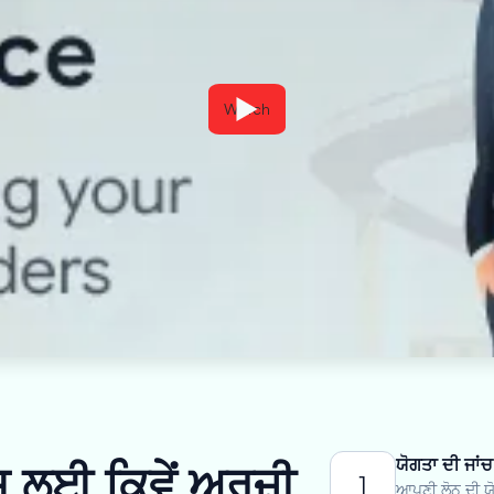
Watch
ਯੋਗਤਾ ਦੀ ਜਾਂਚ
ਲਈ ਕਿਵੇਂ ਅਰਜ਼ੀ
1
ਆਪਣੀ ਲੋਨ ਦੀ ਯੋ