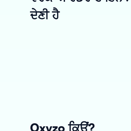
ਦੇਣੀ ਹੈ
Oxyzo ਕਿਉਂ?