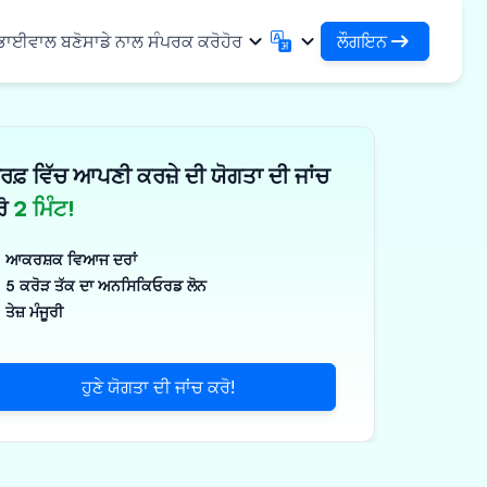
ਲੌਗਇਨ
 ਭਾਈਵਾਲ ਬਣੋ
ਸਾਡੇ ਨਾਲ ਸੰਪਰਕ ਕਰੋ
ਹੋਰ
ਲੌਗਇਨ
English
मराठी
ਆਪਣੇ ਕਰਜ਼ਿਆਂ ਅਤੇ ਸੰਸਥਾਵਾਂ ਤੱਕ ਪਹੁੰਚ ਕਰੋ
English
Marathi
ਰਫ਼ ਵਿੱਚ ਆਪਣੀ ਕਰਜ਼ੇ ਦੀ ਯੋਗਤਾ ਦੀ ਜਾਂਚ
DSA ਵਜੋਂ ਲੌਗਇਨ ਕਰੋ
हिन्दी
বাংলা
ਢਾਂਚਾ
ਆਪਣੇ ਗਾਹਕਾਂ ਦੇ ਪ੍ਰਬੰਧਨ ਲਈ ਪਹੁੰਚ
Hindi
Bengali
ਰੋ
2 ਮਿੰਟ!
ગુજરાતી
ਪੰਜਾਬੀ
ਸ ਸਾਂਝਾ ਕਰੋ
✓
 ਭਾਈਵਾਲ
Gujarati
Punjabi
ਆਕਰਸ਼ਕ ਵਿਆਜ ਦਰਾਂ
ਲੀਮਰ ਅਤੇ ਉਦਯੋਗਿਕ
ଓଡ଼ିଆ
ಕನ್ನಡ
5 ਕਰੋੜ ਤੱਕ ਦਾ ਅਨਸਿਕਿਓਰਡ ਲੋਨ
Oriya
Kannada
ਤੇਜ਼ ਮੰਜੂਰੀ
ਊਟੀਕਲ ਅਤੇ ਮੈਡੀਕਲ
தமிழ்
മലയാളം
Tamil
Malayalam
ਲਰ ਅਤੇ ਛੋਟੇ ਉਪਕਰਣ
తెలుగు
ਹੁਣੇ ਯੋਗਤਾ ਦੀ ਜਾਂਚ ਕਰੋ!
ਪक੍ਰਮ
Telugu