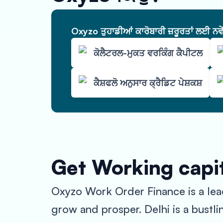
Oxyzo ਤੁਹਾਡੀਆਂ ਕਾਰੋਬਾਰੀ ਜ਼ਰੂਰਤਾਂ ਲਈ ਨਵ
ਕੋਲੈਟਰਲ-ਮੁਕਤ ਵਰਕਿੰਗ ਕੈਪੀਟਲ
ਕੈਸ਼ਫਲੋ ਅਨੁਸਾਰ ਕ੍ਰੈਡਿਟ ਪੇਸ਼ਕਸ਼
Get Working capit
Oxyzo Work Order Finance is a leadi
grow and prosper. Delhi is a bustlin