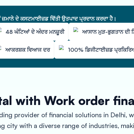
ੇਂ ਜ਼ਮਾਨੇ ਦੇ ਕਸਟਮਾਈਜ਼ਡ ਵਿੱਤੀ ਉਤਪਾਦ ਪ੍ਰਦਾਨ ਕਰਦਾ ਹੈ।
48 ਘੰਟਿਆਂ ਦੇ ਅੰਦਰ ਮਨਜ਼ੂਰੀ
ਆਸਾਨ ਮੁੜ-ਭੁਗਤਾਨ ਦੀ
ਆਕਰਸ਼ਕ ਵਿਆਜ ਦਰ
100% ਡਿਜੀਟਾਈਜ਼ਡ ਪ੍ਰਕਿਰ
al with Work order fin
ng provider of financial solutions in Delhi, 
g city with a diverse range of industries, maki