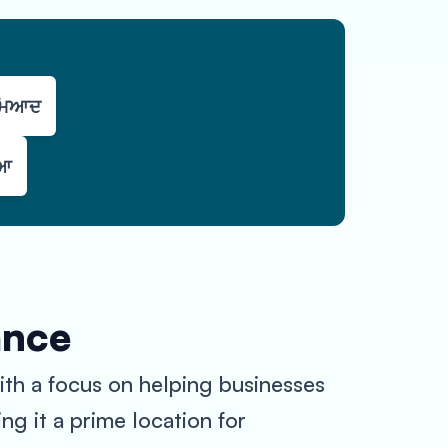
 ਮਿਆਦ
ਿਆ
ance
with a focus on helping businesses
ng it a prime location for