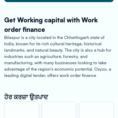
Get Working capital with Work
order finance
Bilaspur is a city located in the Chhattisgarh state of
India, known for its rich cultural heritage, historical
landmarks, and natural beauty. The city is also a hub for
industries such as agriculture, forestry, and
manufacturing, with many businesses looking to take
advantage of the region’s economic potential. Oxyzo, a
leading digital lender, offers work order finance
solutions to businesses in Bilaspur, providing quick and
hassle-free access to finance for small and medium-
sized enterprises (SMEs).
ਹੋਰ ਕਰਜ਼ਾ ਉਤਪਾਦ
One of the key benefits of using Oxyzo’s work order
finance services is instant disbursement. Traditional