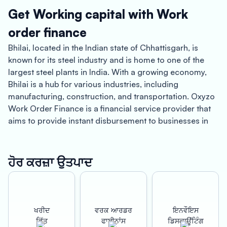
Get Working capital with Work
order finance
Bhilai, located in the Indian state of Chhattisgarh, is
known for its steel industry and is home to one of the
largest steel plants in India. With a growing economy,
Bhilai is a hub for various industries, including
manufacturing, construction, and transportation. Oxyzo
Work Order Finance is a financial service provider that
aims to provide instant disbursement to businesses in
Bhilai, allowing them to increase their revenue potential
and strengthen their supply chain.
ਹੋਰ ਕਰਜ਼ਾ ਉਤਪਾਦ
With Oxyzo Work Order Finance, businesses in Bhilai
can access quick and hassle-free financing solutions.
Our instant disbursement feature ensures that
businesses receive funds within 48 hours of loan
ਖਰੀਦ
ਵਰਕ ਆਰਡਰ
ਇਨਵੌਇਸ
approval, which can be crucial in meeting urgent
ਵਿੱਤ
ਫਾਈਨਾਂਸ
ਡਿਸਕਾਊਂਟਿੰਗ