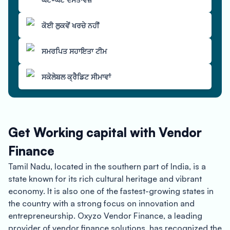
ਕੋਈ ਲੁਕਵੇਂ ਖਰਚੇ ਨਹੀਂ
ਸਮਰਪਿਤ ਸਹਾਇਤਾ ਟੀਮ
ਸਕੇਲੇਬਲ ਕ੍ਰੈਡਿਟ ਸੀਮਾਵਾਂ
Get Working capital with Vendor
Finance
Tamil Nadu, located in the southern part of India, is a
state known for its rich cultural heritage and vibrant
economy. It is also one of the fastest-growing states in
the country with a strong focus on innovation and
entrepreneurship. Oxyzo Vendor Finance, a leading
provider of vendor finance solutions, has recognized the