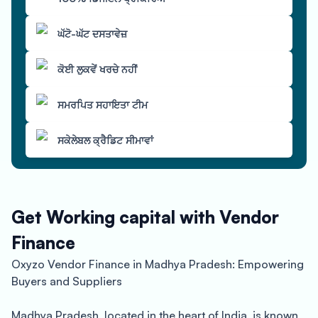
ਘੱਟੋ-ਘੱਟ ਦਸਤਾਵੇਜ਼
ਕੋਈ ਲੁਕਵੇਂ ਖਰਚੇ ਨਹੀਂ
ਸਮਰਪਿਤ ਸਹਾਇਤਾ ਟੀਮ
ਸਕੇਲੇਬਲ ਕ੍ਰੈਡਿਟ ਸੀਮਾਵਾਂ
Get Working capital with Vendor
Finance
Oxyzo Vendor Finance in Madhya Pradesh: Empowering
Buyers and Suppliers
Madhya Pradesh, located in the heart of India, is known