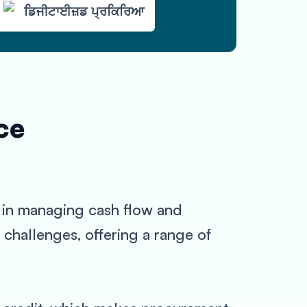
ਡਿਜੀਟਾਈਜ਼ਡ ਪ੍ਰਕਿਰਿਆ
ce
s in managing cash flow and
 challenges, offering a range of