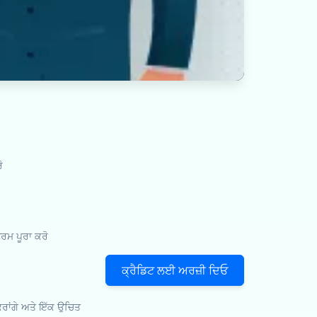
ੋ
ਮ ਪੂਰਾ ਕਰੋ
ਕ੍ਰੈਡਿਟ ਲਈ ਅਰਜ਼ੀ ਦਿਓ
ਕਰਾਂਗੇ ਅਤੇ ਇੱਕ ਉਚਿਤ