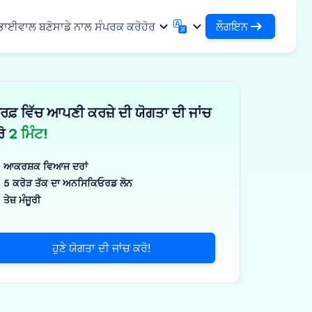
ਲੌਗਇਨ
 ਭਾਈਵਾਲ ਬਣੋ
ਸਾਡੇ ਨਾਲ ਸੰਪਰਕ ਕਰੋ
ਹੋਰ
ਲੌਗਇਨ
English
मराठी
ਆਪਣੇ ਕਰਜ਼ਿਆਂ ਅਤੇ ਸੰਸਥਾਵਾਂ ਤੱਕ ਪਹੁੰਚ ਕਰੋ
English
Marathi
ਰਫ਼ ਵਿੱਚ ਆਪਣੀ ਕਰਜ਼ੇ ਦੀ ਯੋਗਤਾ ਦੀ ਜਾਂਚ
DSA ਵਜੋਂ ਲੌਗਇਨ ਕਰੋ
हिन्दी
বাংলা
ਢਾਂਚਾ
ਆਪਣੇ ਗਾਹਕਾਂ ਦੇ ਪ੍ਰਬੰਧਨ ਲਈ ਪਹੁੰਚ
Hindi
Bengali
ਰੋ
2 ਮਿੰਟ!
ગુજરાતી
ਪੰਜਾਬੀ
ਸ ਸਾਂਝਾ ਕਰੋ
✓
 ਭਾਈਵਾਲ
Gujarati
Punjabi
ਆਕਰਸ਼ਕ ਵਿਆਜ ਦਰਾਂ
ਲੀਮਰ ਅਤੇ ਉਦਯੋਗਿਕ
ଓଡ଼ିଆ
ಕನ್ನಡ
5 ਕਰੋੜ ਤੱਕ ਦਾ ਅਨਸਿਕਿਓਰਡ ਲੋਨ
Oriya
Kannada
ਤੇਜ਼ ਮੰਜੂਰੀ
ਊਟੀਕਲ ਅਤੇ ਮੈਡੀਕਲ
தமிழ்
മലയാളം
Tamil
Malayalam
ਲਰ ਅਤੇ ਛੋਟੇ ਉਪਕਰਣ
తెలుగు
ਹੁਣੇ ਯੋਗਤਾ ਦੀ ਜਾਂਚ ਕਰੋ!
ਪक੍ਰਮ
Telugu