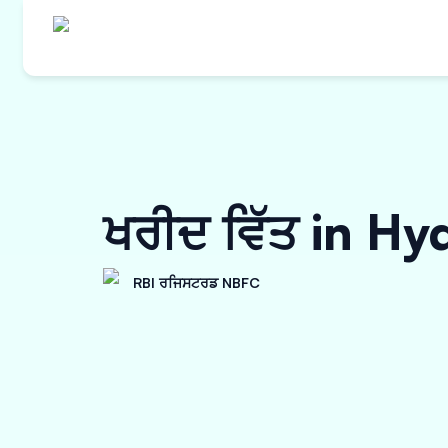
ਖਰੀਦ ਵਿੱਤ in H
RBI ਰਜਿਸਟਰਡ NBFC