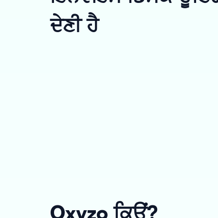
ਦੇਣੀ ਹੈ
Oxyzo ਕਿਉਂ?