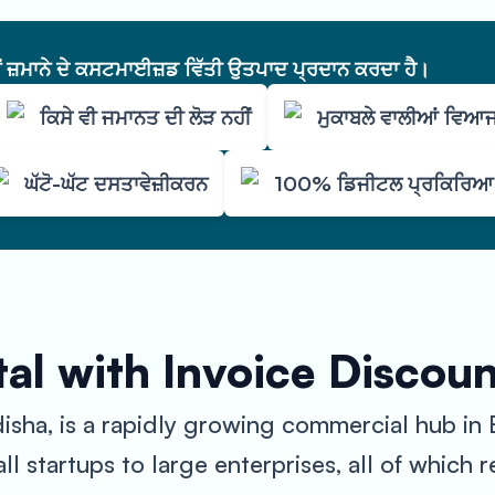
ੇਂ ਜ਼ਮਾਨੇ ਦੇ ਕਸਟਮਾਈਜ਼ਡ ਵਿੱਤੀ ਉਤਪਾਦ ਪ੍ਰਦਾਨ ਕਰਦਾ ਹੈ।
ਕਿਸੇ ਵੀ ਜਮਾਨਤ ਦੀ ਲੋੜ ਨਹੀਂ
ਮੁਕਾਬਲੇ ਵਾਲੀਆਂ ਵਿਆਜ
ਘੱਟੋ-ਘੱਟ ਦਸਤਾਵੇਜ਼ੀਕਰਨ
100% ਡਿਜੀਟਲ ਪ੍ਰਕਿਰਿਆ
al with Invoice Discou
isha, is a rapidly growing commercial hub in E
l startups to large enterprises, all of which