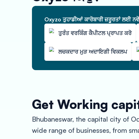
Oxyzo ਤੁਹਾਡੀਆਂ ਕਾਰੋਬਾਰੀ ਜ਼ਰੂਰਤਾਂ ਲਈ ਨਵ
ਤੁਰੰਤ ਵਰਕਿੰਗ ਕੈਪੀਟਲ ਪ੍ਰਾਪਤ ਕਰੋ
ਲਚਕਦਾਰ ਮੁੜ ਅਦਾਇਗੀ ਵਿਕਲਪ
Get Working capit
Bhubaneswar, the capital city of Od
wide range of businesses, from smal