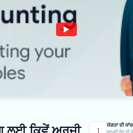
Watch
ਯੋਗਤਾ ਦੀ ਜਾਂਚ
 ਲਈ ਕਿਵੇਂ ਅਰਜ਼ੀ
1
ਆਪਣੀ ਲੋਨ ਦੀ ਯੋ