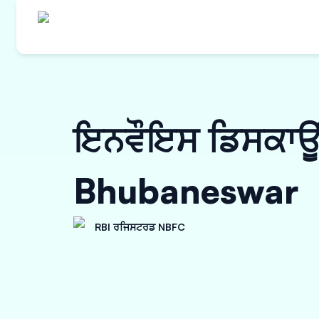
ਇਨਵੌਇਸ ਡਿਸਕਾਊਂਟ
Bhubaneswar
RBI ਰਜਿਸਟਰਡ NBFC