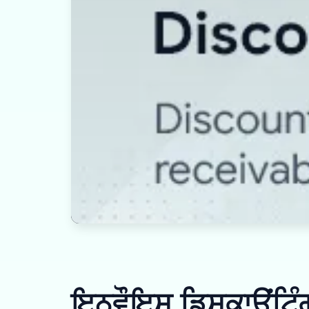
ਇਨਵੌਇਸ ਡਿਸਕਾਊਂਟਿੰਗ