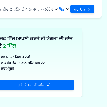
ਲੌਗਇਨ
 ਭਾਈਵਾਲ ਬਣੋ
ਸਾਡੇ ਨਾਲ ਸੰਪਰਕ ਕਰੋ
ਹੋਰ
ਲੌਗਇਨ
English
मराठी
ਆਪਣੇ ਕਰਜ਼ਿਆਂ ਅਤੇ ਸੰਸਥਾਵਾਂ ਤੱਕ ਪਹੁੰਚ ਕਰੋ
English
Marathi
ਰਫ਼ ਵਿੱਚ ਆਪਣੀ ਕਰਜ਼ੇ ਦੀ ਯੋਗਤਾ ਦੀ ਜਾਂਚ
DSA ਵਜੋਂ ਲੌਗਇਨ ਕਰੋ
हिन्दी
বাংলা
ਢਾਂਚਾ
ਆਪਣੇ ਗਾਹਕਾਂ ਦੇ ਪ੍ਰਬੰਧਨ ਲਈ ਪਹੁੰਚ
Hindi
Bengali
ਰੋ
2 ਮਿੰਟ!
ગુજરાતી
ਪੰਜਾਬੀ
ਸ ਸਾਂਝਾ ਕਰੋ
✓
 ਭਾਈਵਾਲ
Gujarati
Punjabi
ਆਕਰਸ਼ਕ ਵਿਆਜ ਦਰਾਂ
ਲੀਮਰ ਅਤੇ ਉਦਯੋਗਿਕ
ଓଡ଼ିଆ
ಕನ್ನಡ
5 ਕਰੋੜ ਤੱਕ ਦਾ ਅਨਸਿਕਿਓਰਡ ਲੋਨ
Oriya
Kannada
ਤੇਜ਼ ਮੰਜੂਰੀ
ਊਟੀਕਲ ਅਤੇ ਮੈਡੀਕਲ
தமிழ்
മലയാളം
Tamil
Malayalam
ਲਰ ਅਤੇ ਛੋਟੇ ਉਪਕਰਣ
తెలుగు
ਹੁਣੇ ਯੋਗਤਾ ਦੀ ਜਾਂਚ ਕਰੋ!
ਪक੍ਰਮ
Telugu