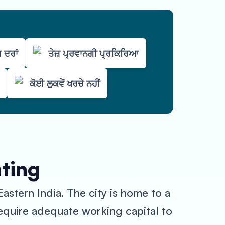
 ਦਰਾਂ
ਤੇਜ਼ ਪ੍ਰਵਾਨਗੀ ਪ੍ਰਕਿਰਿਆ
ਕੋਈ ਲੁਕਵੇਂ ਖਰਚੇ ਨਹੀਂ
nting
astern India. The city is home to a
 require adequate working capital to