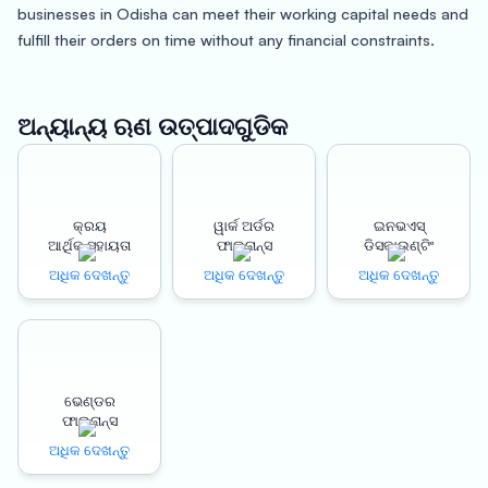
businesses in Odisha can meet their working capital needs and
fulfill their orders on time without any financial constraints.
Odisha, also known as Orissa, is a state located on the eastern
coast of India. The state is famous for its rich cultural heritage,
ଅନ୍ୟାନ୍ୟ ଋଣ ଉତ୍ପାଦଗୁଡିକ
natural beauty, and diverse flora and fauna. Odisha is home to
several prominent industries, including steel, mining, tourism,
and agriculture. The state’s capital, Bhubaneswar, is a growing
IT hub, which makes Odisha an attractive destination for
କ୍ରୟ
ୱାର୍କ ଅର୍ଡର
ଇନଭଏସ୍
ଆର୍ଥିକ ସହାୟତା
ଫାଇନାନ୍ସ
ଡିସକାଉଣ୍ଟିଂ
businesses looking to expand in the region.
ଅଧିକ ଦେଖନ୍ତୁ
ଅଧିକ ଦେଖନ୍ତୁ
ଅଧିକ ଦେଖନ୍ତୁ
Oxyzo’s Work Order Finance comes with several benefits that
can help businesses in Odisha achieve their financial goals.
One of the most significant benefits of Oxyzo’s financial
services is instant disbursement. Businesses can receive their
ଭେଣ୍ଡର
funds within 48 hours of application, which helps them to fulfill
ଫାଇନାନ୍ସ
their orders on time and maintain a positive cash flow.
ଅଧିକ ଦେଖନ୍ତୁ
Oxyzo’s Work Order Finance also helps businesses in Odisha