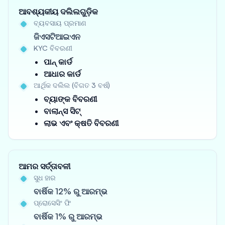
ଆବଶ୍ୟକୀୟ ଦଲିଲଗୁଡ଼ିକ
ବ୍ୟବସାୟ ପ୍ରମାଣ
ଜିଏସଟିଆଇଏନ
KYC ବିବରଣୀ
ପାନ୍ କାର୍ଡ
ଆଧାର କାର୍ଡ
ଆର୍ଥିକ ଦଲିଲ (ବିଗତ 3 ବର୍ଷ)
ବ୍ୟାଙ୍କ ବିବରଣୀ
ବାଲାନ୍ସ ସିଟ୍
ଲାଭ ଏବଂ କ୍ଷତି ବିବରଣୀ
ଆମର ସର୍ତ୍ତାବଳୀ
ସୁଧ ହାର
ବାର୍ଷିକ 12% ରୁ ଆରମ୍ଭ
ପ୍ରୋସେସିଂ ଫି
ବାର୍ଷିକ 1% ରୁ ଆରମ୍ଭ