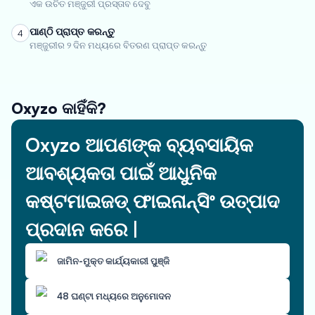
ଏକ ଉଚିତ ମଞ୍ଜୁରୀ ପ୍ରସ୍ତାବ ଦେବୁ
ପାଣ୍ଠି ପ୍ରାପ୍ତ କରନ୍ତୁ
4
ମଞ୍ଜୁରୀର ୨ ଦିନ ମଧ୍ୟରେ ବିତରଣ ପ୍ରାପ୍ତ କରନ୍ତୁ
Oxyzo କାହିଁକି?
Oxyzo ଆପଣଙ୍କ ବ୍ୟବସାୟିକ
ଆବଶ୍ୟକତା ପାଇଁ ଆଧୁନିକ
କଷ୍ଟମାଇଜଡ୍ ଫାଇନାନ୍ସିଂ ଉତ୍ପାଦ
ପ୍ରଦାନ କରେ |
ଜାମିନ-ମୁକ୍ତ କାର୍ଯ୍ୟକାରୀ ପୁଞ୍ଜି
48 ଘଣ୍ଟା ମଧ୍ୟରେ ଅନୁମୋଦନ