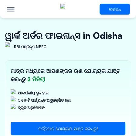
ଲଗଇନ୍
ୱାର୍କ ଅର୍ଡର ଫାଇନାନ୍ସ in Odisha
RBI ପଞ୍ଜିକୃତ NBFC
ମାତ୍ର ମଧ୍ୟରେ ଆପଣଙ୍କର ଋଣ ଯୋଗ୍ୟତା ଯାଞ୍ଚ
କରନ୍ତୁ
2 ମିନିଟ୍!
ଆକର୍ଷଣୀୟ ସୁଦ ହାର
5 କୋଟି ପର୍ଯ୍ୟନ୍ତ ଅସୁରକ୍ଷିତ ଋଣ
ଦ୍ରୁତ ଅନୁମୋଦନ
ବର୍ତ୍ତମାନ ଯୋଗ୍ୟତା ଯାଞ୍ଚ କରନ୍ତୁ!