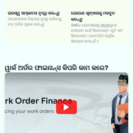
ରାଜସ୍ୱ ସମ୍ଭାବନା ବୃଦ୍ଧି କରନ୍ତୁ
ଯୋଗାଣ ଶୃଙ୍ଖଳାକୁ ମଜବୁତ
ଆପଣଙ୍କର ବିକ୍ରୟ ବୃଦ୍ଧି କରିବାକୁ
କରନ୍ତୁ
ବଡ଼ ଅର୍ଡର ପୂରଣ କରନ୍ତୁ
SMEs ବ୍ୟବସାୟକୁ ସୁରୁଖୁରୁରେ
ଚଳାଇବା ପାଇଁ ସିପମେଣ୍ଟ-ପୂର୍ବ ଏବଂ
ସିପମେଣ୍ଟ-ପରବର୍ତ୍ତୀ ଆର୍ଥିକ
ସହାୟତା ପାଆନ୍ତି |
ୱାର୍କ ଅର୍ଡର ଫାଇନାନ୍ସ କିପରି କାମ କରେ?
Watch