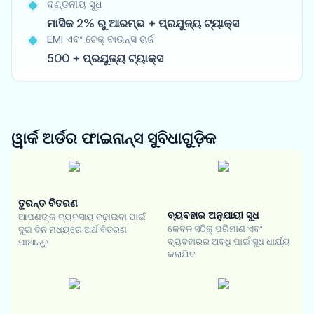
ଦଣ୍ଡନୀୟ ସୁଧ
ମାସିକ 2% ରୁ ଆରମ୍ଭ + ପ୍ରଯୁଜ୍ୟ ଟ୍ୟାକ୍ସ
EMI ଏବଂ ଚେକ୍ ବାଉନ୍ସ ଚାର୍ଜ
500 + ପ୍ରଯୁଜ୍ୟ ଟ୍ୟାକ୍ସ
ୱାର୍କ ଅର୍ଡର ଫାଇନାନ୍ସ
ସୁବିଧାଗୁଡ଼ିକ
ତୁରନ୍ତ ବିତରଣ
ବ୍ୟବହାର ଅନୁଯାୟୀ ସୁଧ
ଆପଣଙ୍କ ବ୍ୟବସାୟ ବଢ଼ାଇବା ପାଇଁ
କେବଳ ସଠିକ୍ ପରିମାଣ ଏବଂ
ଦୁଇ ଦିନ ମଧ୍ୟରେ ଅର୍ଥ ବିତରଣ
ବ୍ୟବହାରର ଅବଧି ପାଇଁ ସୁଧ ଧାର୍ଯ୍ୟ
ପାଆନ୍ତୁ
କରାଯିବ