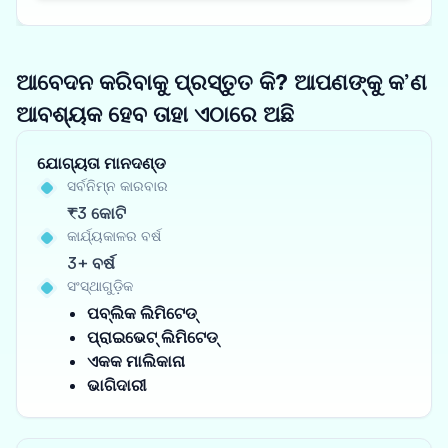
ଆବେଦନ କରିବାକୁ ପ୍ରସ୍ତୁତ କି? ଆପଣଙ୍କୁ କ’ଣ
ଆବଶ୍ୟକ ହେବ ତାହା ଏଠାରେ ଅଛି
ଯୋଗ୍ୟତା ମାନଦଣ୍ଡ
ସର୍ବନିମ୍ନ କାରବାର
₹3 କୋଟି
କାର୍ଯ୍ୟକାଳର ବର୍ଷ
3+ ବର୍ଷ
ସଂସ୍ଥାଗୁଡ଼ିକ
ପବ୍ଲିକ ଲିମିଟେଡ୍
ପ୍ରାଇଭେଟ୍ ଲିମିଟେଡ୍
ଏକକ ମାଲିକାନା
ଭାଗିଦାରୀ