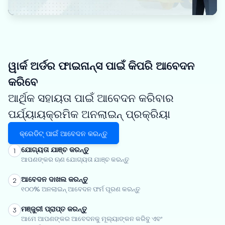
ୱାର୍କ ଅର୍ଡର ଫାଇନାନ୍ସ ପାଇଁ କିପରି ଆବେଦନ
କରିବେ
ଆର୍ଥିକ ସହାୟତା ପାଇଁ ଆବେଦନ କରିବାର
ପର୍ଯ୍ୟାୟକ୍ରମିକ ଅନଲାଇନ୍ ପ୍ରକ୍ରିୟା
କ୍ରେଡିଟ୍ ପାଇଁ ଆବେଦନ କରନ୍ତୁ
ଯୋଗ୍ୟତା ଯାଞ୍ଚ କରନ୍ତୁ
1
ଆପଣଙ୍କର ଋଣ ଯୋଗ୍ୟତା ଯାଞ୍ଚ କରନ୍ତୁ
ଆବେଦନ ଦାଖଲ କରନ୍ତୁ
2
୧୦୦% ଅନଲାଇନ୍ ଆବେଦନ ଫର୍ମ ପୂରଣ କରନ୍ତୁ
ମଞ୍ଜୁରୀ ପ୍ରାପ୍ତ କରନ୍ତୁ
3
ଆମେ ଆପଣଙ୍କର ଆବେଦନକୁ ମୂଲ୍ୟାଙ୍କନ କରିବୁ ଏବଂ