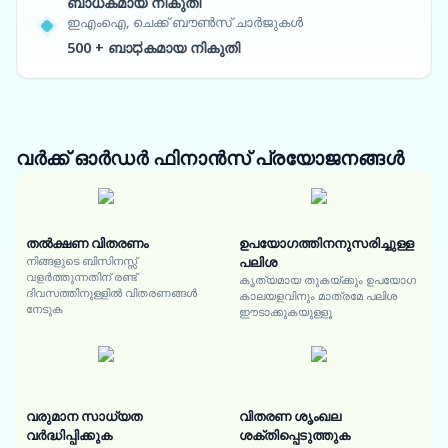
ബാധകമായ നികുതി
ഇഎംഐ, ചെക്ക് ബൗൺസ് ചാർജുകൾ
500 + ബാಧകമായ നികുതി
വർക്ക് ഓർഡർ ഫിനാൻസ്
പ്രയോജനങ്ങൾ
തൽക്ഷണ വിതരണം
ഉപയോഗത്തിനനുസരിച്ചുള്ള
നിങ്ങളുടെ ബിസിനസ്സ്
പലിശ
വളർത്തുന്നതിന് രണ്ട്
കൃത്യമായ തുകയ്ക്കും ഉപയോഗ
ദിവസത്തിനുള്ളിൽ വിതരണങ്ങൾ
കാലയളവിനും മാത്രമേ പലിശ
നേടുക
ഈടാക്കുകയുള്ളൂ
വരുമാന സാധ്യത
വിതരണ ശൃംഖല
വർദ്ധിപ്പിക്കുക
ശക്തിപ്പെടുത്തുക