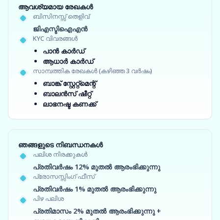
ആവശ്യമായ രേഖകൾ
ബിസിനസ്സ് തെളിവ്
ജിഎസ്ടിഐഎൻ
KYC വിവരങ്ങൾ
പാൻ കാർഡ്
ആധാർ കാർഡ്
സാമ്പത്തിക രേഖകൾ (കഴിഞ്ഞ 3 വർഷം)
ബാങ്ക് സ്റ്റേറ്റ്‌മെന്റ്
ബാലൻസ് ഷീറ്റ്
ലാഭനഷ്ട കണക്ക്
ഞങ്ങളുടെ നിബന്ധനകൾ
പലിശ നിരക്കുകൾ
പ്രതിവർഷം 12% മുതൽ ആരംഭിക്കുന്നു
പ്രോസസ്സിംഗ് ഫീസ്
പ്രതിവർഷം 1% മുതൽ ആരംഭിക്കുന്നു
പിഴ പലിശ
പ്രതിമാസം 2% മുതൽ ആരംഭിക്കുന്നു +