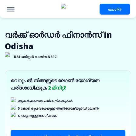
ലോഗിൻ
വർക്ക് ഓർഡർ ഫിനാൻസ് in
Odisha
RBI രജിസ്റ്റർ ചെയ്ത NBFC
വെറും ൽ നിങ്ങളുടെ ലോൺ യോഗ്യത
പരിശോധിക്കുക
2 മിനിറ്റ്!
ആകർഷകമായ പലിശ നിരക്കുകൾ
5 കോടി രൂപ വരെയുള്ള അൺസെക്യൂർഡ് ലോൺ
പെട്ടെന്നുള്ള അംഗീകാരം