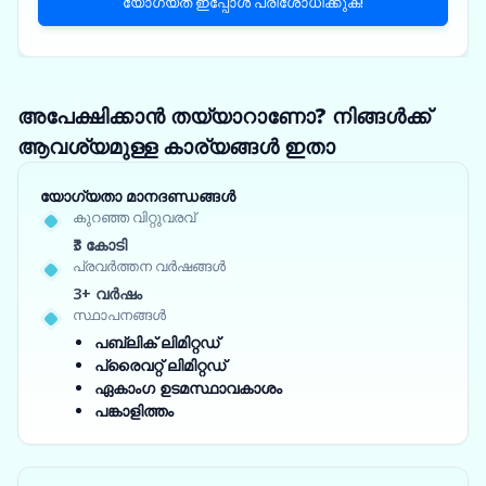
യോഗ്യത ഇപ്പോൾ പരിശോധിക്കുക!
അപേക്ഷിക്കാൻ തയ്യാറാണോ? നിങ്ങൾക്ക്
ആവശ്യമുള്ള കാര്യങ്ങൾ ഇതാ
യോഗ്യതാ മാനദണ്ഡങ്ങൾ
കുറഞ്ഞ വിറ്റുവരവ്
₹3 കോടി
പ്രവർത്തന വർഷങ്ങൾ
3+ വർഷം
സ്ഥാപനങ്ങൾ
പബ്ലിക് ലിമിറ്റഡ്
പ്രൈവറ്റ് ലിമിറ്റഡ്
ഏകാംഗ ഉടമസ്ഥാവകാശം
പങ്കാളിത്തം