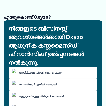
എന്തുകൊണ്ട് Oxyzo?
നിങ്ങളുടെ ബിസിനസ്സ്
ആവശ്യങ്ങൾക്കായി Oxyzo
ആധുനിക കസ്റ്റമൈസ്ഡ്
ഫിനാൻസിംഗ് ഉൽപ്പന്നങ്ങൾ
നൽകുന്നു.
ഈടില്ലാത്ത പ്രവർത്തന മൂലധനം
48 മണിക്കൂറിനുള്ളിൽ അനുമതി
എളുപ്പത്തിലുള്ള തിരിച്ചടവ് കാലാവധി