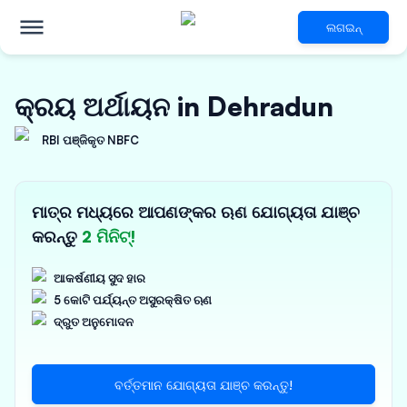
ଲଗଇନ୍
କ୍ରୟ ଅର୍ଥାୟନ in Dehradun
RBI ପଞ୍ଜିକୃତ NBFC
ମାତ୍ର ମଧ୍ୟରେ ଆପଣଙ୍କର ଋଣ ଯୋଗ୍ୟତା ଯାଞ୍ଚ
କରନ୍ତୁ
2 ମିନିଟ୍!
ଆକର୍ଷଣୀୟ ସୁଦ ହାର
5 କୋଟି ପର୍ଯ୍ୟନ୍ତ ଅସୁରକ୍ଷିତ ଋଣ
ଦ୍ରୁତ ଅନୁମୋଦନ
ବର୍ତ୍ତମାନ ଯୋଗ୍ୟତା ଯାଞ୍ଚ କରନ୍ତୁ!