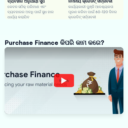
ବ୍ୟବହାର ଅନୁଯାୟୀ ସୁଧ
ନମନୀୟ କ୍ରେଡିଟ୍ ସର୍ତ୍ତାବଳୀ
କେବଳ ସଠିକ୍ ପରିମାଣ ଏବଂ
କାର୍ଯ୍ୟକାରୀ ପୁଞ୍ଜି ଆବଶ୍ୟକତା
ବ୍ୟବହାରର ଅବଧି ପାଇଁ ସୁଧ ହାର
ପୂରଣ କରିବା ପାଇଁ 60-120 ଦିନର
ଧାର୍ଯ୍ୟ କରାଯିବ
କ୍ରେଡିଟ୍ ସର୍ତ୍ତାବଳୀ
Purchase Finance କିପରି କାମ କରେ?
Watch