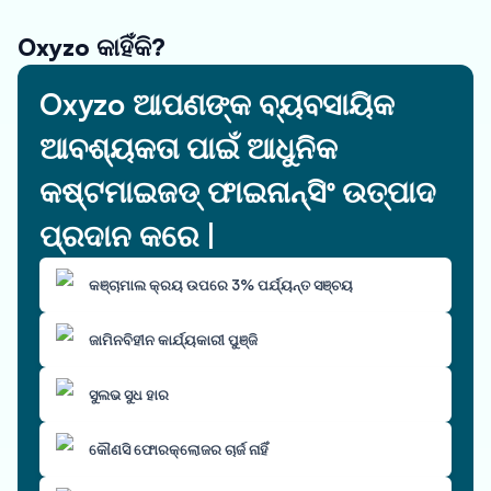
Oxyzo କାହିଁକି?
Oxyzo ଆପଣଙ୍କ ବ୍ୟବସାୟିକ
ଆବଶ୍ୟକତା ପାଇଁ ଆଧୁନିକ
କଷ୍ଟମାଇଜଡ୍ ଫାଇନାନ୍ସିଂ ଉତ୍ପାଦ
ପ୍ରଦାନ କରେ |
କଞ୍ଚାମାଲ କ୍ରୟ ଉପରେ 3% ପର୍ଯ୍ୟନ୍ତ ସଞ୍ଚୟ
ଜାମିନବିହୀନ କାର୍ଯ୍ୟକାରୀ ପୁଞ୍ଜି
ସୁଲଭ ସୁଧ ହାର
କୌଣସି ଫୋରକ୍ଲୋଜର ଚାର୍ଜ ନାହିଁ