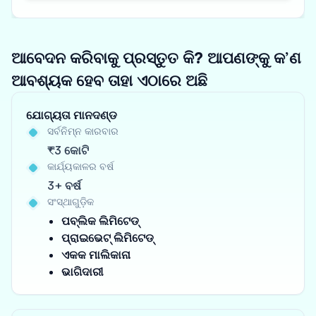
ଆବେଦନ କରିବାକୁ ପ୍ରସ୍ତୁତ କି? ଆପଣଙ୍କୁ କ’ଣ
ଆବଶ୍ୟକ ହେବ ତାହା ଏଠାରେ ଅଛି
ଯୋଗ୍ୟତା ମାନଦଣ୍ଡ
ସର୍ବନିମ୍ନ କାରବାର
₹3 କୋଟି
କାର୍ଯ୍ୟକାଳର ବର୍ଷ
3+ ବର୍ଷ
ସଂସ୍ଥାଗୁଡ଼ିକ
ପବ୍ଲିକ ଲିମିଟେଡ୍
ପ୍ରାଇଭେଟ୍ ଲିମିଟେଡ୍
ଏକକ ମାଲିକାନା
ଭାଗିଦାରୀ