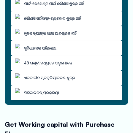
ପାର୍ଟ-ପେମେଣ୍ଟ ପାଇଁ କୌଣସି ଶୁଳ୍କ ନାହିଁ
କୌଣସି ସର୍ବନିମ୍ନ ବ୍ୟବହାର ଶୁଳ୍କ ନାହିଁ
ନୂତନ ବ୍ୟାଙ୍କ ଖାତା ଆବଶ୍ୟକ ନାହିଁ
ସୁବିଧାଜନକ ପରିଶୋଧ
48 ଘଣ୍ଟା ମଧ୍ୟରେ ଅନୁମୋଦନ
ଏକକାଳୀନ ପ୍ରକ୍ରିୟାକରଣ ଶୁଳ୍କ
ଡିଜିଟାଇଜଡ୍ ପ୍ରକ୍ରିୟା
Get Working capital with Purchase