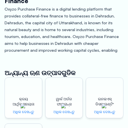
Finance
Oxyzo Purchase Finance is a digital lending platform that
provides collateral-free finance to businesses in Dehradun.
Dehradun, the capital city of Uttarakhand, is known for its
natural beauty and is home to several industries, including
tourism, education, and healthcare. Oxyzo Purchase Finance
aims to help businesses in Dehradun with cheaper
procurement and improved working capital cycles, enabling
them to grow their revenue and profitability.
One of the main benefits of Oxyzo Purchase Finance is that it
ଅନ୍ୟାନ୍ୟ ଋଣ ଉତ୍ପାଦଗୁଡିକ
offers cheaper procurement to businesses in Dehradun. This
means that businesses can negotiate better deals with
suppliers and save on procurement costs. This can lead to
increased profitability and improved cash flow for businesses.
କ୍ରୟ
ୱାର୍କ ଅର୍ଡର
ଇନଭଏସ୍
ଆର୍ଥିକ ସହାୟତା
ଫାଇନାନ୍ସ
ଡିସକାଉଣ୍ଟିଂ
Another benefit of Oxyzo Purchase Finance is that it provides
ଅଧିକ ଦେଖନ୍ତୁ
ଅଧିକ ଦେଖନ୍ତୁ
ଅଧିକ ଦେଖନ୍ତୁ
businesses with an improved working capital cycle. With
Oxyzo, businesses can get instant disbursement of funds,