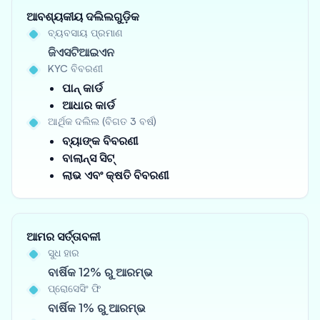
ଆବଶ୍ୟକୀୟ ଦଲିଲଗୁଡ଼ିକ
ବ୍ୟବସାୟ ପ୍ରମାଣ
ଜିଏସଟିଆଇଏନ
KYC ବିବରଣୀ
ପାନ୍ କାର୍ଡ
ଆଧାର କାର୍ଡ
ଆର୍ଥିକ ଦଲିଲ (ବିଗତ 3 ବର୍ଷ)
ବ୍ୟାଙ୍କ ବିବରଣୀ
ବାଲାନ୍ସ ସିଟ୍
ଲାଭ ଏବଂ କ୍ଷତି ବିବରଣୀ
ଆମର ସର୍ତ୍ତାବଳୀ
ସୁଧ ହାର
ବାର୍ଷିକ 12% ରୁ ଆରମ୍ଭ
ପ୍ରୋସେସିଂ ଫି
ବାର୍ଷିକ 1% ରୁ ଆରମ୍ଭ