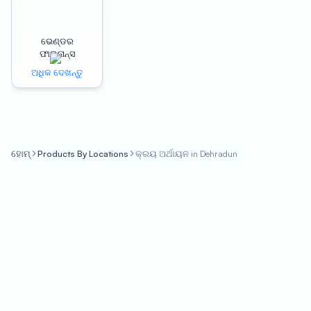
which means they can pay their suppliers on time and avoid
any delays in their supply chain. This can help businesses
ଭେଣ୍ଡର
maintain a positive relationship with their suppliers and
ଫାଇନାନ୍ସ
improve their credibility.
ଅଧିକ ଦେଖନ୍ତୁ
The digital and simplified process of Oxyzo Purchase Finance
is another significant advantage for businesses in Dehradun.
The online application process is quick and easy, and
businesses can complete the entire process from the comfort
ହୋମ୍
Products By Locations
କ୍ରୟ ଅର୍ଥାୟନ in Dehradun
of their office or home. This means that businesses can save
time and effort, and focus on growing their business.
Oxyzo Purchase Finance also provides a collateral-free line of
credit, which means that businesses do not have to pledge any
assets as security. This can be a significant advantage for small
and medium-sized businesses that may not have enough
collateral to pledge.
Moreover, businesses in Dehradun can benefit from Oxyzo’s