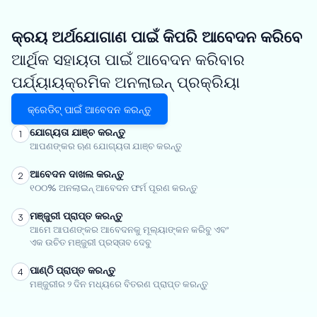
କ୍ରୟ ଅର୍ଥଯୋଗାଣ ପାଇଁ କିପରି ଆବେଦନ କରିବେ
ଆର୍ଥିକ ସହାୟତା ପାଇଁ ଆବେଦନ କରିବାର
ପର୍ଯ୍ୟାୟକ୍ରମିକ ଅନଲାଇନ୍ ପ୍ରକ୍ରିୟା
କ୍ରେଡିଟ୍ ପାଇଁ ଆବେଦନ କରନ୍ତୁ
ଯୋଗ୍ୟତା ଯାଞ୍ଚ କରନ୍ତୁ
1
ଆପଣଙ୍କର ଋଣ ଯୋଗ୍ୟତା ଯାଞ୍ଚ କରନ୍ତୁ
ଆବେଦନ ଦାଖଲ କରନ୍ତୁ
2
୧୦୦% ଅନଲାଇନ୍ ଆବେଦନ ଫର୍ମ ପୂରଣ କରନ୍ତୁ
ମଞ୍ଜୁରୀ ପ୍ରାପ୍ତ କରନ୍ତୁ
3
ଆମେ ଆପଣଙ୍କର ଆବେଦନକୁ ମୂଲ୍ୟାଙ୍କନ କରିବୁ ଏବଂ
ଏକ ଉଚିତ ମଞ୍ଜୁରୀ ପ୍ରସ୍ତାବ ଦେବୁ
ପାଣ୍ଠି ପ୍ରାପ୍ତ କରନ୍ତୁ
4
ମଞ୍ଜୁରୀର ୨ ଦିନ ମଧ୍ୟରେ ବିତରଣ ପ୍ରାପ୍ତ କରନ୍ତୁ