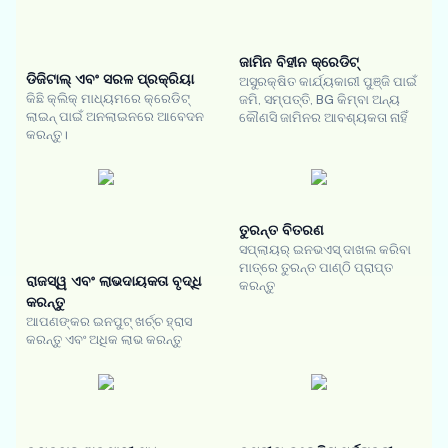
ଜାମିନ ବିହୀନ କ୍ରେଡିଟ୍
ଡିଜିଟାଲ୍ ଏବଂ ସରଳ ପ୍ରକ୍ରିୟା
ଅସୁରକ୍ଷିତ କାର୍ଯ୍ୟକାରୀ ପୁଞ୍ଜି ପାଇଁ
କିଛି କ୍ଲିକ୍ ମାଧ୍ୟମରେ କ୍ରେଡିଟ୍
ଜମି, ସମ୍ପତ୍ତି, BG କିମ୍ବା ଅନ୍ୟ
ଲାଇନ୍ ପାଇଁ ଅନଲାଇନରେ ଆବେଦନ
କୌଣସି ଜାମିନର ଆବଶ୍ୟକତା ନାହିଁ
କରନ୍ତୁ।
ତୁରନ୍ତ ବିତରଣ
ସପ୍ଲାୟର୍ ଇନଭଏସ୍ ଦାଖଲ କରିବା
ମାତ୍ରେ ତୁରନ୍ତ ପାଣ୍ଠି ପ୍ରାପ୍ତ
ରାଜସ୍ୱ ଏବଂ ଲାଭଦାୟକତା ବୃଦ୍ଧି
କରନ୍ତୁ
କରନ୍ତୁ
ଆପଣଙ୍କର ଇନପୁଟ୍ ଖର୍ଚ୍ଚ ହ୍ରାସ
କରନ୍ତୁ ଏବଂ ଅଧିକ ଲାଭ କରନ୍ତୁ