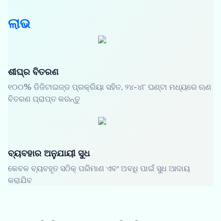
ଲାଭ
ଶୀଘ୍ର ବିତରଣ
୧୦୦% ଡିଜିଟାଇଜ୍ଡ ପ୍ରକ୍ରିୟା ସହିତ, ୨୪-୪୮ ଘଣ୍ଟା ମଧ୍ୟରେ ଋଣ
ବିତରଣ ପ୍ରାପ୍ତ କରନ୍ତୁ
ବ୍ୟବହାର ଅନୁଯାୟୀ ସୁଧ
କେବଳ ବ୍ୟବହୃତ ସଠିକ୍ ପରିମାଣ ଏବଂ ଅବଧି ପାଇଁ ସୁଧ ଆଦାୟ
କରାଯିବ