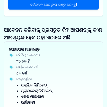
ବର୍ତ୍ତମାନ ଯୋଗ୍ୟତା ଯାଞ୍ଚ କରନ୍ତୁ!
ଆବେଦନ କରିବାକୁ ପ୍ରସ୍ତୁତ କି? ଆପଣଙ୍କୁ କ’ଣ
ଆବଶ୍ୟକ ହେବ ତାହା ଏଠାରେ ଅଛି
ଯୋଗ୍ୟତା ମାନଦଣ୍ଡ
ସର୍ବନିମ୍ନ କାରବାର
₹3 କୋଟି
କାର୍ଯ୍ୟକାଳର ବର୍ଷ
3+ ବର୍ଷ
ସଂସ୍ଥାଗୁଡ଼ିକ
ପବ୍ଲିକ ଲିମିଟେଡ୍
ପ୍ରାଇଭେଟ୍ ଲିମିଟେଡ୍
ଏକକ ମାଲିକାନା
ଭାଗିଦାରୀ