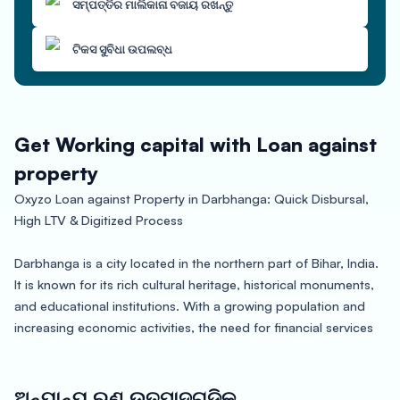
ସମ୍ପତ୍ତିର ମାଲିକାନା ବଜାୟ ରଖନ୍ତୁ
ଟିକସ ସୁବିଧା ଉପଲବ୍ଧ
Get Working capital with Loan against
property
Oxyzo Loan against Property in Darbhanga: Quick Disbursal,
High LTV & Digitized Process
Darbhanga is a city located in the northern part of Bihar, India.
It is known for its rich cultural heritage, historical monuments,
and educational institutions. With a growing population and
increasing economic activities, the need for financial services
like loan against property is on the rise. Oxyzo, a leading
financial services provider, offers loan against property in
Darbhanga with several benefits for manufacturers,
ଅନ୍ୟାନ୍ୟ ଋଣ ଉତ୍ପାଦଗୁଡିକ