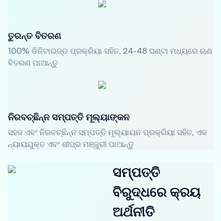
ତୁରନ୍ତ ବିତରଣ
100% ଡିଜିଟାଇଜ୍ଡ ପ୍ରକ୍ରିୟା ସହିତ, 24-48 ଘଣ୍ଟା ମଧ୍ୟରେ ଋଣ
ବିତରଣ ପାଆନ୍ତୁ
ନିରବଚ୍ଛିନ୍ନ ସମ୍ପତ୍ତି ମୂଲ୍ୟାଙ୍କନ
ସହଜ ଏବଂ ନିରବଚ୍ଛିନ୍ନ ସମ୍ପତ୍ତି ମୂଲ୍ୟାୟନ ପ୍ରକ୍ରିୟା ସହିତ, ଏକ
ନ୍ୟାୟଯୁକ୍ତ ଏବଂ ଶୀଘ୍ର ମଞ୍ଜୁରୀ ପାଆନ୍ତୁ
ସମ୍ପତ୍ତି
ବିରୁଦ୍ଧରେ କ୍ରୟ
ଅର୍ଥନୀତି