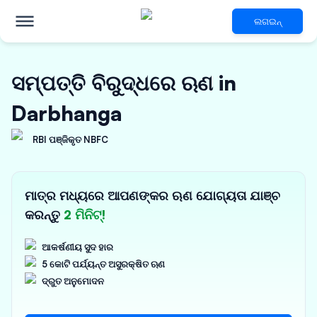
ଲଗଇନ୍
ସମ୍ପତ୍ତି ବିରୁଦ୍ଧରେ ଋଣ in
Darbhanga
RBI ପଞ୍ଜିକୃତ NBFC
ମାତ୍ର ମଧ୍ୟରେ ଆପଣଙ୍କର ଋଣ ଯୋଗ୍ୟତା ଯାଞ୍ଚ
କରନ୍ତୁ
2 ମିନିଟ୍!
ଆକର୍ଷଣୀୟ ସୁଦ ହାର
5 କୋଟି ପର୍ଯ୍ୟନ୍ତ ଅସୁରକ୍ଷିତ ଋଣ
ଦ୍ରୁତ ଅନୁମୋଦନ