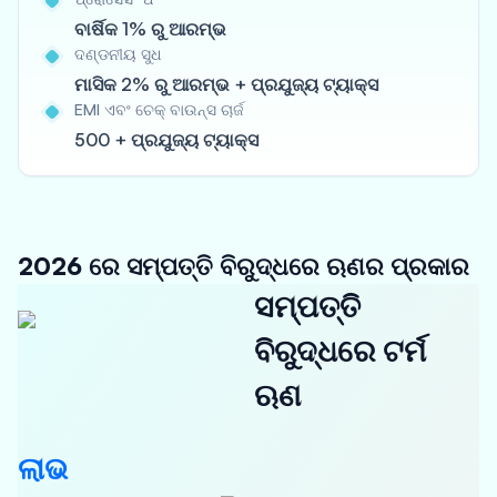
ବାର୍ଷିକ 1% ରୁ ଆରମ୍ଭ
ଦଣ୍ଡନୀୟ ସୁଧ
ମାସିକ 2% ରୁ ଆରମ୍ଭ + ପ୍ରଯୁଜ୍ୟ ଟ୍ୟାକ୍ସ
EMI ଏବଂ ଚେକ୍ ବାଉନ୍ସ ଚାର୍ଜ
500 + ପ୍ରଯୁଜ୍ୟ ଟ୍ୟାକ୍ସ
2026 ରେ ସମ୍ପତ୍ତି ବିରୁଦ୍ଧରେ ଋଣର ପ୍ରକାର
ସମ୍ପତ୍ତି
ବିରୁଦ୍ଧରେ ଟର୍ମ
ଋଣ
ଲାଭ