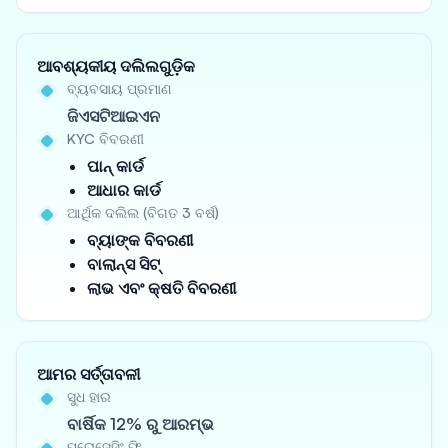
ଆବଶ୍ୟକୀୟ ଦଲିଲଗୁଡ଼ିକ
ବ୍ୟବସାୟ ପ୍ରମାଣ
ଜିଏସଟିଆଇଏନ
KYC ବିବରଣୀ
ପାନ୍ କାର୍ଡ
ଆଧାର କାର୍ଡ
ଆର୍ଥିକ ଦଲିଲ (ବିଗତ 3 ବର୍ଷ)
ବ୍ୟାଙ୍କ ବିବରଣୀ
ବାଲାନ୍ସ ସିଟ୍
ଲାଭ ଏବଂ କ୍ଷତି ବିବରଣୀ
ଆମର ସର୍ତ୍ତାବଳୀ
ସୁଧ ହାର
ବାର୍ଷିକ 12% ରୁ ଆରମ୍ଭ
ପ୍ରୋସେସିଂ ଫି