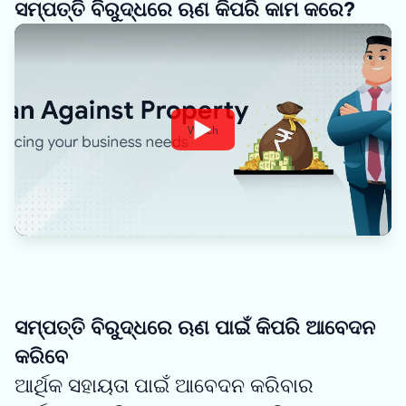
ସମ୍ପତ୍ତି ବିରୁଦ୍ଧରେ ଋଣ କିପରି କାମ କରେ?
Watch
ସମ୍ପତ୍ତି ବିରୁଦ୍ଧରେ ଋଣ ପାଇଁ କିପରି ଆବେଦନ
କରିବେ
ଆର୍ଥିକ ସହାୟତା ପାଇଁ ଆବେଦନ କରିବାର