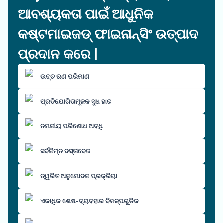
ଆବଶ୍ୟକତା ପାଇଁ ଆଧୁନିକ
କଷ୍ଟମାଇଜଡ୍ ଫାଇନାନ୍ସିଂ ଉତ୍ପାଦ
ପ୍ରଦାନ କରେ |
ଉଚ୍ଚ ଋଣ ପରିମାଣ
ପ୍ରତିଯୋଗିତାମୂଳକ ସୁଧ ହାର
ନମନୀୟ ପରିଶୋଧ ଅବଧି
ସର୍ବନିମ୍ନ ଦସ୍ତାବେଜ
ତ୍ୱରିତ ଅନୁମୋଦନ ପ୍ରକ୍ରିୟା
ଏକାଧିକ ଶେଷ-ବ୍ୟବହାର ବିକଳ୍ପଗୁଡିକ