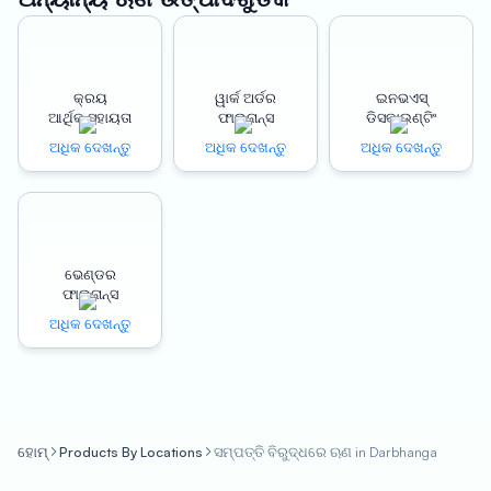
contractors, and small and medium-sized enterprises (SMEs).
Loan Against Property: A Valuable Financing Option
କ୍ରୟ
ୱାର୍କ ଅର୍ଡର
ଇନଭଏସ୍
ଆର୍ଥିକ ସହାୟତା
ଫାଇନାନ୍ସ
ଡିସକାଉଣ୍ଟିଂ
Loan against property is a secured loan that allows borrowers
to avail funds against the collateral of their property. It is a
ଅଧିକ ଦେଖନ୍ତୁ
ଅଧିକ ଦେଖନ୍ତୁ
ଅଧିକ ଦେଖନ୍ତୁ
popular financing option for businesses that require funds for
expansion, working capital, or other financial requirements.
The loan amount depends on the value of the property and
can be up to 150% of the property’s market value. The interest
ଭେଣ୍ଡର
rates for loan against property are generally lower than
ଫାଇନାନ୍ସ
unsecured loans, making it a cost-effective financing option
ଅଧିକ ଦେଖନ୍ତୁ
for businesses.
Benefits of Oxyzo Loan Against Property in Darbhanga
Up to 150% LTV: Oxyzo offers loan against properties with a
ହୋମ୍
Products By Locations
ସମ୍ପତ୍ତି ବିରୁଦ୍ଧରେ ଋଣ in Darbhanga
high loan-to-value (LTV) ratio, which means borrowers can get
a loan amount of up to 150% of their property’s market value.