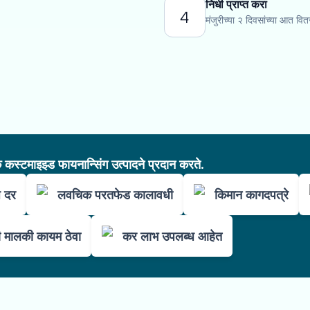
निधी प्राप्त करा
4
मंजुरीच्या २ दिवसांच्या आत वि
कस्टमाइझ्ड फायनान्सिंग उत्पादने प्रदान करते.
ज दर
लवचिक परतफेड कालावधी
किमान कागदपत्रे
ची मालकी कायम ठेवा
कर लाभ उपलब्ध आहेत