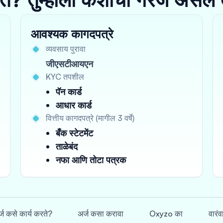
आवश्यक कागदपत्रे
व्यवसाय पुरावा
जीएसटीआयएन
KYC तपशील
पॅन कार्ड
आधार कार्ड
वित्तीय कागदपत्रे (मागील 3 वर्षे)
बँक स्टेटमेंट
ताळेबंद
नफा आणि तोटा पत्रक
्ज कसे कार्य करते?
अर्ज कसा करावा
Oxyzo का
वारंव