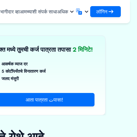
लॉगिन
ागीदार व्हा
आमच्याशी संपर्क साधा
अधिक
लॉगिन
English
मराठी
✓
तुमची कर्जे आणि संस्थांमध्ये प्रवेश करा
English
Marathi
्त मध्ये तुमची कर्ज पात्रता तपासा
2 मिनिटे!
DSA म्हणून लॉगिन करा
हिन्दी
বাংলা
िधा
आपल्या क्लायंटच्या व्यवस्थापनासाठी प्रवेश
Hindi
Bengali
ગુજરાતી
ਪੰਜਾਬੀ
आकर्षक व्याज दर
 शेअर करा
5 कोटींपर्यंतचे विनातारण कर्ज
Gujarati
Punjabi
मर आणि औद्योगिक रसायने
ଓଡ଼ିଆ
ಕನ್ನಡ
जलद मंजुरी
िकल्स आणि वैद्यकीय उपकरणे
Oriya
Kannada
தமிழ்
മലയാളം
आणि लहान उपकरणे
आता पात्रता تपासा!
Tamil
Malayalam
తెలుగు
Telugu
े येथे आहे