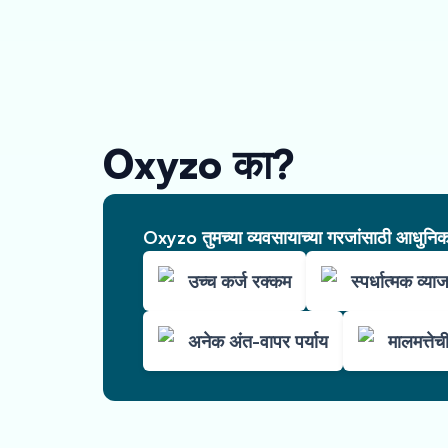
Oxyzo का?
Oxyzo तुमच्या व्यवसायाच्या गरजांसाठी आधुनिक 
उच्च कर्ज रक्कम
स्पर्धात्मक व्या
अनेक अंत-वापर पर्याय
मालमत्ते