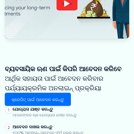
Watch
ବ୍ୟବସାୟିକ ଋଣ ପାଇଁ କିପରି ଆବେଦନ କରିବେ
ଆର୍ଥିକ ସହାୟତା ପାଇଁ ଆବେଦନ କରିବାର
ପର୍ଯ୍ୟାୟକ୍ରମିକ ଅନଲାଇନ୍ ପ୍ରକ୍ରିୟା
କ୍ରେଡିଟ୍ ପାଇଁ ଆବେଦନ କରନ୍ତୁ
ଯୋଗ୍ୟତା ଯାଞ୍ଚ କରନ୍ତୁ
1
ଆପଣଙ୍କର ଋଣ ଯୋଗ୍ୟତା ଯାଞ୍ଚ କରନ୍ତୁ
ଆବେଦନ ଦାଖଲ କରନ୍ତୁ
2
୧୦୦% ଅନଲାଇନ୍ ଆବେଦନ ଫର୍ମ ପୂରଣ କରନ୍ତୁ