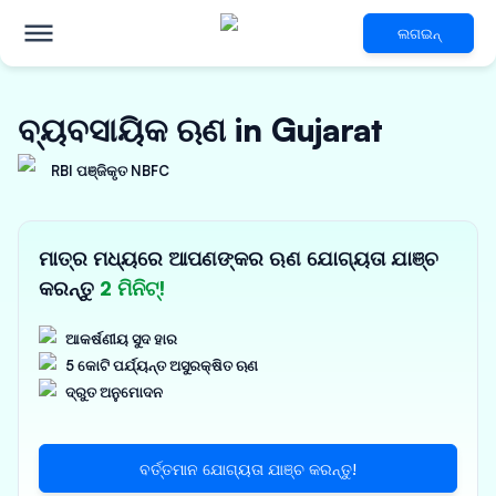
ଲଗଇନ୍
ବ୍ୟବସାୟିକ ଋଣ in Gujarat
RBI ପଞ୍ଜିକୃତ NBFC
ମାତ୍ର ମଧ୍ୟରେ ଆପଣଙ୍କର ଋଣ ଯୋଗ୍ୟତା ଯାଞ୍ଚ
କରନ୍ତୁ
2 ମିନିଟ୍!
ଆକର୍ଷଣୀୟ ସୁଦ ହାର
5 କୋଟି ପର୍ଯ୍ୟନ୍ତ ଅସୁରକ୍ଷିତ ଋଣ
ଦ୍ରୁତ ଅନୁମୋଦନ
ବର୍ତ୍ତମାନ ଯୋଗ୍ୟତା ଯାଞ୍ଚ କରନ୍ତୁ!