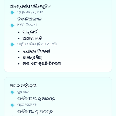
ଆବଶ୍ୟକୀୟ ଦଲିଲଗୁଡ଼ିକ
ବ୍ୟବସାୟ ପ୍ରମାଣ
ଜିଏସଟିଆଇଏନ
KYC ବିବରଣୀ
ପାନ୍ କାର୍ଡ
ଆଧାର କାର୍ଡ
ଆର୍ଥିକ ଦଲିଲ (ବିଗତ 3 ବର୍ଷ)
ବ୍ୟାଙ୍କ ବିବରଣୀ
ବାଲାନ୍ସ ସିଟ୍
ଲାଭ ଏବଂ କ୍ଷତି ବିବରଣୀ
ଆମର ସର୍ତ୍ତାବଳୀ
ସୁଧ ହାର
ବାର୍ଷିକ 12% ରୁ ଆରମ୍ଭ
ପ୍ରୋସେସିଂ ଫି
ବାର୍ଷିକ 1% ରୁ ଆରମ୍ଭ