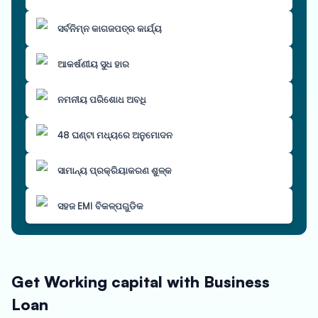
ସର୍ବନିମ୍ନ କାଗଜପତ୍ର କାର୍ଯ୍ୟ
ଆକର୍ଷଣୀୟ ସୁଧ ହାର
ନମନୀୟ ପରିଶୋଧ ଅବଧି
48 ଘଣ୍ଟା ମଧ୍ୟରେ ଅନୁମୋଦନ
ସାମାନ୍ୟ ପ୍ରକ୍ରିୟାକରଣ ଶୁଳ୍କ
ସହଜ EMI ବିକଳ୍ପଗୁଡିକ
Get Working capital with Business
Loan