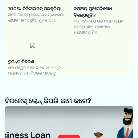
100% ଡିଜିଟାଇଜଡ୍ ପ୍ରକ୍ରିୟା
ନମନୀୟ ପୁନଃପରିଶୋଧ
ଅନଲାଇନ୍ ବ୍ୟବସାୟ ଋଣ ପ୍ରକ୍ରିୟା
ବିକଳ୍ପଗୁଡ଼ିକ
ଶୀଘ୍ର ଏବଂ ଅସୁବିଧାମୁକ୍ତ ଅଟେ
ଏକ ବ୍ୟବସାୟ ଋଣ ନମନୀୟ EMI
ବିକଳ୍ପ ସହିତ ପରିଶୋଧ
କରାଯାଇପାରିବ
ତୁରନ୍ତ ବିତରଣ
ରାଶି ମଞ୍ଜୁର ହେବାର ୨୪-୪୮ ଘଣ୍ଟା
ମଧ୍ୟରେ ଋଣ ବିତରଣ ପାଆନ୍ତୁ
ବିଜନେସ୍ ଲୋନ୍ କିପରି କାମ କରେ?