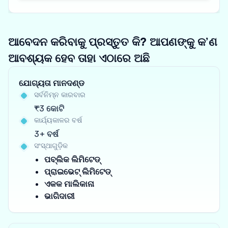
ଆବେଦନ କରିବାକୁ ପ୍ରସ୍ତୁତ କି? ଆପଣଙ୍କୁ କ’ଣ
ଆବଶ୍ୟକ ହେବ ତାହା ଏଠାରେ ଅଛି
ଯୋଗ୍ୟତା ମାନଦଣ୍ଡ
ସର୍ବନିମ୍ନ କାରବାର
₹3 କୋଟି
କାର୍ଯ୍ୟକାଳର ବର୍ଷ
3+ ବର୍ଷ
ସଂସ୍ଥାଗୁଡ଼ିକ
ପବ୍ଲିକ ଲିମିଟେଡ୍
ପ୍ରାଇଭେଟ୍ ଲିମିଟେଡ୍
ଏକକ ମାଲିକାନା
ଭାଗିଦାରୀ