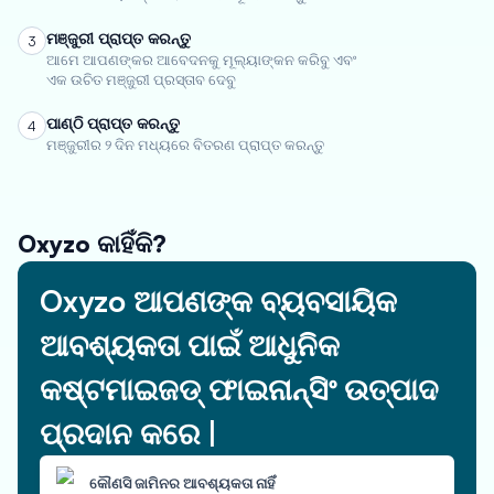
ମଞ୍ଜୁରୀ ପ୍ରାପ୍ତ କରନ୍ତୁ
3
ଆମେ ଆପଣଙ୍କର ଆବେଦନକୁ ମୂଲ୍ୟାଙ୍କନ କରିବୁ ଏବଂ
ଏକ ଉଚିତ ମଞ୍ଜୁରୀ ପ୍ରସ୍ତାବ ଦେବୁ
ପାଣ୍ଠି ପ୍ରାପ୍ତ କରନ୍ତୁ
4
ମଞ୍ଜୁରୀର ୨ ଦିନ ମଧ୍ୟରେ ବିତରଣ ପ୍ରାପ୍ତ କରନ୍ତୁ
Oxyzo କାହିଁକି?
Oxyzo ଆପଣଙ୍କ ବ୍ୟବସାୟିକ
ଆବଶ୍ୟକତା ପାଇଁ ଆଧୁନିକ
କଷ୍ଟମାଇଜଡ୍ ଫାଇନାନ୍ସିଂ ଉତ୍ପାଦ
ପ୍ରଦାନ କରେ |
କୌଣସି ଜାମିନର ଆବଶ୍ୟକତା ନାହିଁ