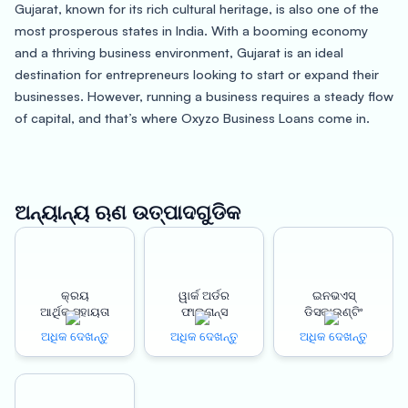
Gujarat, known for its rich cultural heritage, is also one of the
most prosperous states in India. With a booming economy
and a thriving business environment, Gujarat is an ideal
destination for entrepreneurs looking to start or expand their
businesses. However, running a business requires a steady flow
of capital, and that’s where Oxyzo Business Loans come in.
Oxyzo Business Loans offer collateral-free financing to
businesses in Gujarat, making it easier for them to access
credit without putting their assets at risk. With a low-cost
ଅନ୍ୟାନ୍ୟ ଋଣ ଉତ୍ପାଦଗୁଡିକ
credit option, businesses can benefit from competitive interest
rates that are designed to suit their financial needs.
The application process for Oxyzo Business Loans is 100%
କ୍ରୟ
ୱାର୍କ ଅର୍ଡର
ଇନଭଏସ୍
ଆର୍ଥିକ ସହାୟତା
ଫାଇନାନ୍ସ
ଡିସକାଉଣ୍ଟିଂ
digitized, meaning that businesses can apply for loans online
without the need for any physical documentation. This
ଅଧିକ ଦେଖନ୍ତୁ
ଅଧିକ ଦେଖନ୍ତୁ
ଅଧିକ ଦେଖନ୍ତୁ
simplifies the loan application process and makes it quicker
and more convenient for entrepreneurs.