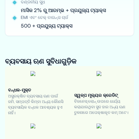
ଦଣ୍ଡନୀୟ ସୁଧ
ମାସିକ 2% ରୁ ଆରମ୍ଭ + ପ୍ରଯୁଜ୍ୟ ଟ୍ୟାକ୍ସ
EMI ଏବଂ ଚେକ୍ ବାଉନ୍ସ ଚାର୍ଜ
500 + ପ୍ରଯୁଜ୍ୟ ଟ୍ୟାକ୍ସ
ବ୍ୟବସାୟ ଋଣ
ସୁବିଧାଗୁଡ଼ିକ
ବନ୍ଧକ-ମୁକ୍ତ
ସ୍ୱଳ୍ପ ମୂଲ୍ୟର କ୍ରେଡିଟ୍
ଅସୁରକ୍ଷିତ ବ୍ୟବସାୟ ଋଣ ପାଇଁ
ବିଜନେସ୍ ଲୋନ୍ ଉପରେ ଧାର୍ଯ୍ୟ
ଜମି, ସମ୍ପତ୍ତି କିମ୍ବା ଅନ୍ୟ କୌଣସି
କରାଯାଉଥିବା ସୁଦ ହାର ଅନ୍ୟ ଋଣ
ବ୍ୟବସାୟିକ ବନ୍ଧକ ଆବଶ୍ୟକ ହୁଏ
ତୁଳନାରେ ଅପେକ୍ଷାକୃତ କମ୍ ଅଟେ।
ନାହିଁ।