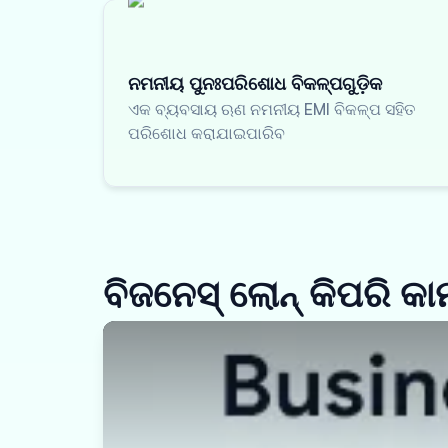
ନମନୀୟ ପୁନଃପରିଶୋଧ ବିକଳ୍ପଗୁଡ଼ିକ
ଏକ ବ୍ୟବସାୟ ଋଣ ନମନୀୟ EMI ବିକଳ୍ପ ସହିତ
ପରିଶୋଧ କରାଯାଇପାରିବ
ବିଜନେସ୍ ଲୋନ୍ କିପରି କ