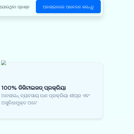
ାଯାଉଥିବା ପ୍ରଶ୍ନ
ଅନଲାଇନରେ ଆବେଦନ କରନ୍ତୁ
100% ଡିଜିଟାଇଜଡ୍ ପ୍ରକ୍ରିୟା
ଅନଲାଇନ୍ ବ୍ୟବସାୟ ଋଣ ପ୍ରକ୍ରିୟା ଶୀଘ୍ର ଏବଂ
ଅସୁବିଧାମୁକ୍ତ ଅଟେ