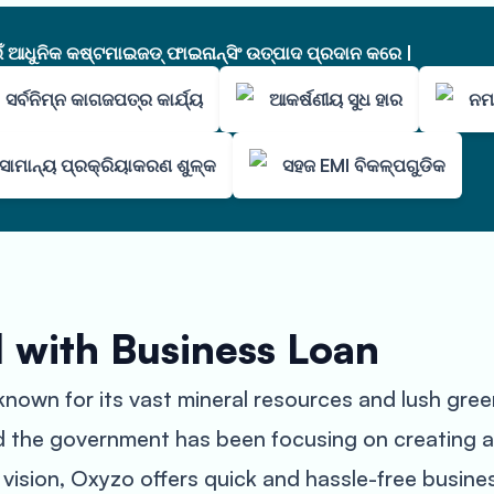
ଧୁନିକ କଷ୍ଟମାଇଜଡ୍ ଫାଇନାନ୍ସିଂ ଉତ୍ପାଦ ପ୍ରଦାନ କରେ |
ସର୍ବନିମ୍ନ କାଗଜପତ୍ର କାର୍ଯ୍ୟ
ଆକର୍ଷଣୀୟ ସୁଧ ହାର
ନମ
ସାମାନ୍ୟ ପ୍ରକ୍ରିୟାକରଣ ଶୁଳ୍କ
ସହଜ EMI ବିକଳ୍ପଗୁଡିକ
 with Business Loan
 known for its vast mineral resources and lush gree
nd the government has been focusing on creating 
s vision, Oxyzo offers quick and hassle-free busine