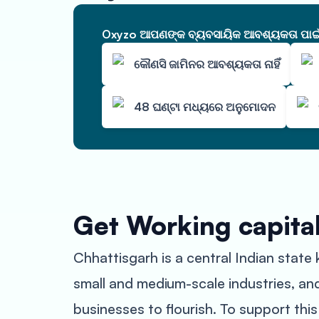
Oxyzo ଆପଣଙ୍କ ବ୍ୟବସାୟିକ ଆବଶ୍ୟକତା ପାଇଁ ଆ
କୌଣସି ଜାମିନର ଆବଶ୍ୟକତା ନାହିଁ
48 ଘଣ୍ଟା ମଧ୍ୟରେ ଅନୁମୋଦନ
Get Working capital
Chhattisgarh is a central Indian state
small and medium-scale industries, a
businesses to flourish. To support thi