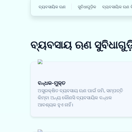
ବ୍ୟବସାୟିକ ଋଣ
ସୁବିଧାଗୁଡ଼ିକ
ବ୍ୟବସାୟିକ ଋଣ କ
ବ୍ୟବସାୟ ଋଣ
ସୁବିଧାଗୁଡ
ବନ୍ଧକ-ମୁକ୍ତ
ଅସୁରକ୍ଷିତ ବ୍ୟବସାୟ ଋଣ ପାଇଁ ଜମି, ସମ୍ପତ୍ତି
କିମ୍ବା ଅନ୍ୟ କୌଣସି ବ୍ୟବସାୟିକ ବନ୍ଧକ
ଆବଶ୍ୟକ ହୁଏ ନାହିଁ।