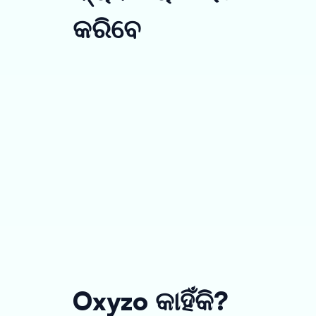
କରିବେ
Oxyzo କାହିଁକି?