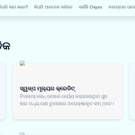
ିପରି କାମ କରେ?
କିପରି ଆବେଦନ କରିବେ
କାହିଁକି Oxyzo
ବାରମ୍ବାର ପଚର
଼ିକ
ସ୍ୱଳ୍ପ ମୂଲ୍ୟର କ୍ରେଡିଟ୍
ବିଜନେସ୍ ଲୋନ୍ ଉପରେ ଧାର୍ଯ୍ୟ କରାଯାଉଥିବା ସୁଦ
ହାର ଅନ୍ୟ ଋଣ ତୁଳନାରେ ଅପେକ୍ଷାକୃତ କମ୍ ଅଟେ।