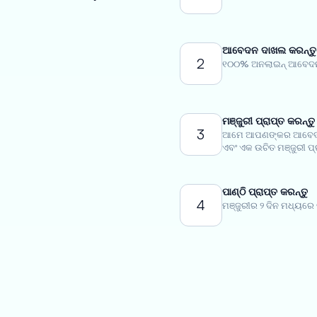
ଆବେଦନ ଦାଖଲ କରନ୍ତୁ
2
୧୦୦% ଅନଲାଇନ୍ ଆବେଦନ 
ମଞ୍ଜୁରୀ ପ୍ରାପ୍ତ କରନ୍ତୁ
3
ଆମେ ଆପଣଙ୍କର ଆବେଦନକ
ଏବଂ ଏକ ଉଚିତ ମଞ୍ଜୁରୀ ପ୍
ପାଣ୍ଠି ପ୍ରାପ୍ତ କରନ୍ତୁ
4
ମଞ୍ଜୁରୀର ୨ ଦିନ ମଧ୍ୟରେ 