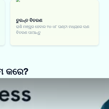
ତୁରନ୍ତ ବିତରଣ
ରାଶି ମଞ୍ଜୁର ହେବାର ୨୪-୪୮ ଘଣ୍ଟା ମଧ୍ୟରେ ଋଣ
ବିତରଣ ପାଆନ୍ତୁ
ାମ କରେ?