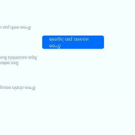
ଫର୍ମ ପୂରଣ କରନ୍ତୁ
କ୍ରେଡିଟ୍ ପାଇଁ ଆବେଦନ
କରନ୍ତୁ
ୁ ମୂଲ୍ୟାଙ୍କନ କରିବୁ
ରସ୍ତାବ ଦେବୁ
ବିତରଣ ପ୍ରାପ୍ତ କରନ୍ତୁ