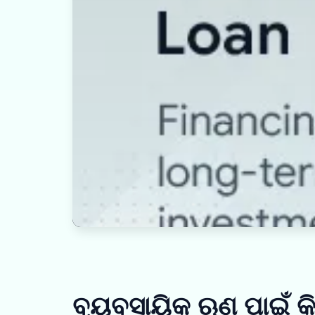
ବ୍ୟବସାୟିକ ଋଣ ପାଇଁ 