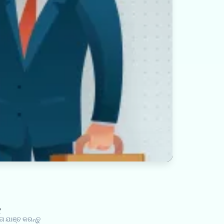
ୁ
ଯାଞ୍ଚ କରନ୍ତୁ