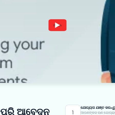
Watch
ଯୋଗ୍ୟତା ଯାଞ୍ଚ କରନ୍ତ
କିପରି ଆବେଦନ
1
ଆପଣଙ୍କର ଋଣ ଯୋଗ୍ୟତା 