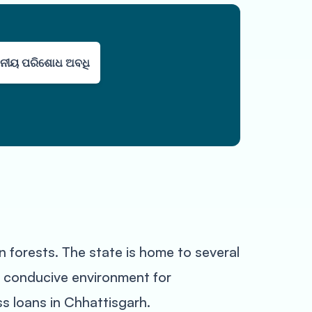
ନୀୟ ପରିଶୋଧ ଅବଧି
n forests. The state is home to several
a conducive environment for
ss loans in Chhattisgarh.