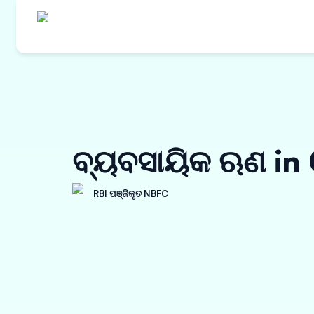
ଆମର ଉତ୍
କ୍ରୟ ଅର୍
ବ୍ୟବସାୟିକ ଋଣ in
ୱାର୍କ ଅର୍
ଇନଭଏସ୍ ଡ
RBI ପଞ୍ଜିକୃତ NBFC
ବିକ୍ରେତା 