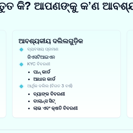
ତୁତ କି? ଆପଣଙ୍କୁ କ’ଣ ଆବଶ୍
ଆବଶ୍ୟକୀୟ ଦଲିଲଗୁଡ଼ିକ
ବ୍ୟବସାୟ ପ୍ରମାଣ
ଜିଏସଟିଆଇଏନ
KYC ବିବରଣୀ
ପାନ୍ କାର୍ଡ
ଆଧାର କାର୍ଡ
ଆର୍ଥିକ ଦଲିଲ (ବିଗତ 3 ବର୍ଷ)
ବ୍ୟାଙ୍କ ବିବରଣୀ
ବାଲାନ୍ସ ସିଟ୍
ଲାଭ ଏବଂ କ୍ଷତି ବିବରଣୀ