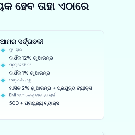
ୟକ ହେବ ତାହା ଏଠାରେ
ଆମର ସର୍ତ୍ତାବଳୀ
ସୁଧ ହାର
ବାର୍ଷିକ 12% ରୁ ଆରମ୍ଭ
ପ୍ରୋସେସିଂ ଫି
ବାର୍ଷିକ 1% ରୁ ଆରମ୍ଭ
ଦଣ୍ଡନୀୟ ସୁଧ
ମାସିକ 2% ରୁ ଆରମ୍ଭ + ପ୍ରଯୁଜ୍ୟ ଟ୍ୟାକ୍ସ
EMI ଏବଂ ଚେକ୍ ବାଉନ୍ସ ଚାର୍ଜ
500 + ପ୍ରଯୁଜ୍ୟ ଟ୍ୟାକ୍ସ