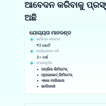
ଆବେଦନ କରିବାକୁ ପ୍ରସ୍
ଅଛି
ଯୋଗ୍ୟତା ମାନଦଣ୍ଡ
ସର୍ବନିମ୍ନ କାରବାର
₹3 କୋଟି
କାର୍ଯ୍ୟକାଳର ବର୍ଷ
3+ ବର୍ଷ
ସଂସ୍ଥାଗୁଡ଼ିକ
ପବ୍ଲିକ ଲିମିଟେଡ୍
ପ୍ରାଇଭେଟ୍ ଲିମିଟେଡ୍
ଏକକ ମାଲିକାନା
ଭାଗିଦାରୀ