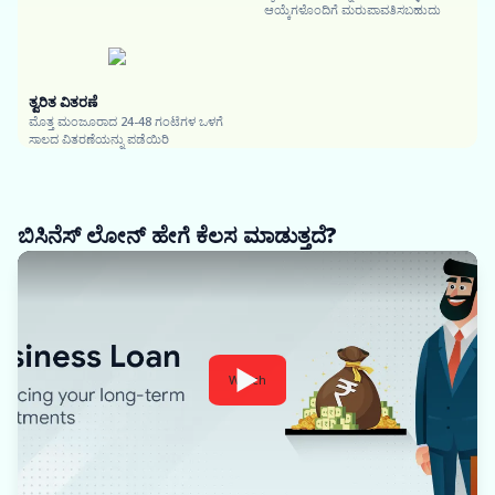
ಆಯ್ಕೆಗಳೊಂದಿಗೆ ಮರುಪಾವತಿಸಬಹುದು
ತ್ವರಿತ ವಿತರಣೆ
ಮೊತ್ತ ಮಂಜೂರಾದ 24-48 ಗಂಟೆಗಳ ಒಳಗೆ
ಸಾಲದ ವಿತರಣೆಯನ್ನು ಪಡೆಯಿರಿ
ಬಿಸಿನೆಸ್ ಲೋನ್ ಹೇಗೆ ಕೆಲಸ ಮಾಡುತ್ತದೆ?
Watch