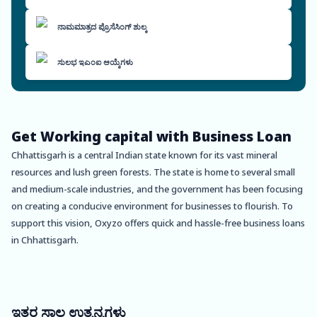
ನಾಮಮಾತ್ರದ ಪ್ರೊಸೆಸಿಂಗ್ ಶುಲ್ಕ
ಸುಲಭ ಇಎಂಐ ಆಯ್ಕೆಗಳು
Get Working capital with Business Loan
Chhattisgarh is a central Indian state known for its vast mineral
resources and lush green forests. The state is home to several small
and medium-scale industries, and the government has been focusing
on creating a conducive environment for businesses to flourish. To
support this vision, Oxyzo offers quick and hassle-free business loans
in Chhattisgarh.
One of the significant advantages of an Oxyzo business loan is that it
is collateral-free. This means that businesses can get access to credit
without pledging any asset as security. The loan application process is
ಇತರ ಸಾಲ ಉತ್ಪನ್ನಗಳು