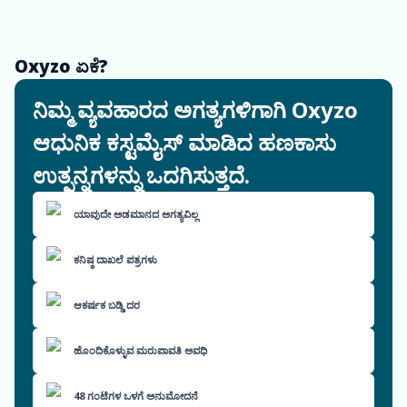
Oxyzo ಏಕೆ?
ನಿಮ್ಮ ವ್ಯವಹಾರದ ಅಗತ್ಯಗಳಿಗಾಗಿ Oxyzo
ಆಧುನಿಕ ಕಸ್ಟಮೈಸ್ ಮಾಡಿದ ಹಣಕಾಸು
ಉತ್ಪನ್ನಗಳನ್ನು ಒದಗಿಸುತ್ತದೆ.
ಯಾವುದೇ ಅಡಮಾನದ ಅಗತ್ಯವಿಲ್ಲ
ಕನಿಷ್ಠ ದಾಖಲೆ ಪತ್ರಗಳು
ಆಕರ್ಷಕ ಬಡ್ಡಿ ದರ
ಹೊಂದಿಕೊಳ್ಳುವ ಮರುಪಾವತಿ ಅವಧಿ
48 ಗಂಟೆಗಳ ಒಳಗೆ ಅನುಮೋದನೆ