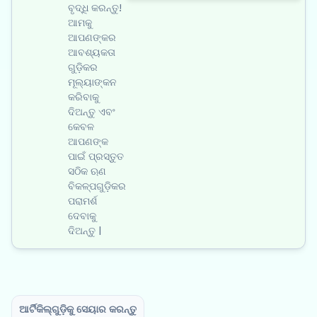
ବୃଦ୍ଧି କରନ୍ତୁ!
ଆମକୁ
ଆପଣଙ୍କର
ଆବଶ୍ୟକତା
ଗୁଡ଼ିକର
ମୂଲ୍ୟାଙ୍କନ
କରିବାକୁ
ଦିଅନ୍ତୁ ଏବଂ
କେବଳ
ଆପଣଙ୍କ
ପାଇଁ ପ୍ରସ୍ତୁତ
ସଠିକ ଋଣ
ବିକଳ୍ପଗୁଡ଼ିକର
ପରାମର୍ଶ
ଦେବାକୁ
ଦିଅନ୍ତୁ |
ଆର୍ଟିକିଲ୍‌ଗୁଡ଼ିକୁ ସେୟାର କରନ୍ତୁ