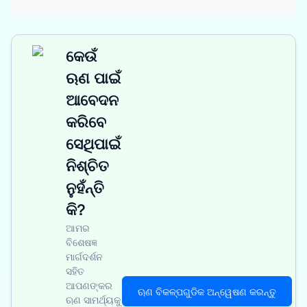
କେଉଁ
ଋଣ ପାଇଁ
ଆବେଦନ
କରିବେ
ସେଥିପାଇଁ
ନିଶ୍ଚିତ
ନୁହଁନ୍ତି
କି?
ଆମର
ବିଶେଷଜ୍ଞ
ମାର୍ଗଦର୍ଶନ
ସହିତ
ଆପଣଙ୍କର
ଋଣ ବିକଳ୍ପଗୁଡିକ ଅନ୍ୱେଷଣ କରନ୍ତୁ
ଋଣ ସାମର୍ଥ୍ୟକୁ